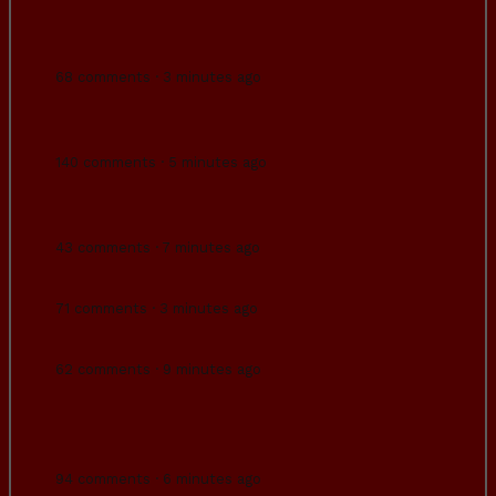
tener geolocalizados sus enseres robados la
policía no se atreve a intervenir porque
“tienen miedo”. ...
68 comments · 3 minutes ago
“Abascal es la mayor estafa desde el inútil
de Rajoy”.
140 comments · 5 minutes ago
Al principio del vídeo pensé que las perdices
eran inteligentes…
43 comments · 7 minutes ago
Me siento segurooooooooooo
71 comments · 3 minutes ago
Esta web NO ES GAY
62 comments · 9 minutes ago
La pasta que se regala a la gente que entra
ilegalmente a nuestro país, se saca de
alguna parte.
94 comments · 6 minutes ago