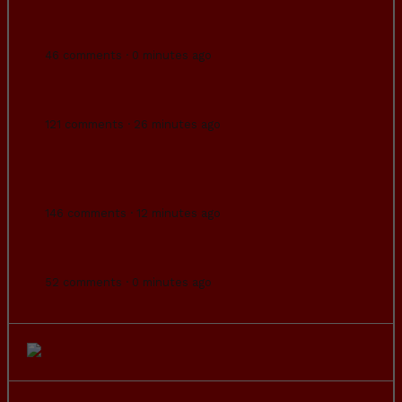
Cómo estará la cosa para que Podemos y
Vox estén de acuerdo.
46 comments · 0 minutes ago
Las mujeres de la Gen Z están rechazando
el feminismo corporativo.
121 comments · 26 minutes ago
Si en un parque lleno de palomas alimentas
a las palomas, las palomas nunca se irán y
vendrán más palomas.
146 comments · 12 minutes ago
Rafa Nadal tiene más técnica que Ferrán
Torres.
52 comments · 0 minutes ago