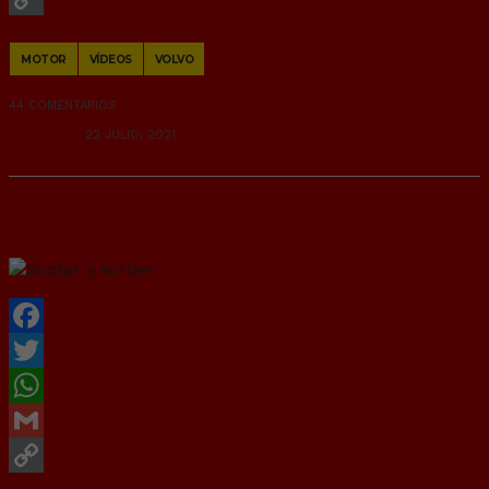
Copy
MOTOR
VÍDEOS
VOLVO
Link
44 COMENTARIOS
RANDOM
22 JULIO, 2021
Soplar y sorber
Facebook
Twitter
WhatsApp
Gmail