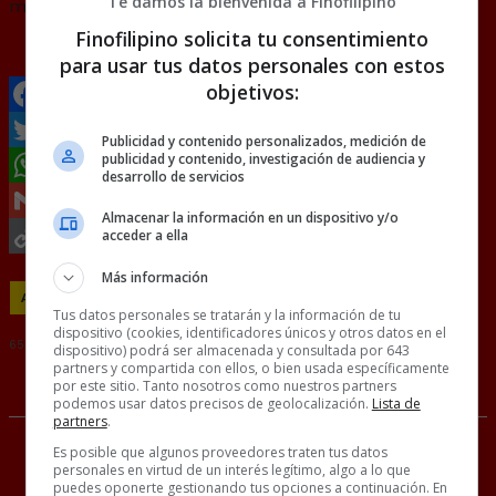
Te damos la bienvenida a Finofilipino
Finofilipino solicita tu consentimiento
@
bellsbelladonna
para usar tus datos personales con estos
objetivos:
Facebook
Publicidad y contenido personalizados, medición de
publicidad y contenido, investigación de audiencia y
Twitter
desarrollo de servicios
WhatsApp
Almacenar la información en un dispositivo y/o
Gmail
acceder a ella
Copy
Más información
ANIMALES
MEMES
PERROS
Link
Tus datos personales se tratarán y la información de tu
dispositivo (cookies, identificadores únicos y otros datos en el
65 COMENTARIOS
dispositivo) podrá ser almacenada y consultada por 643
partners y compartida con ellos, o bien usada específicamente
RANDOM
22 JULIO, 2021
por este sitio. Tanto nosotros como nuestros partners
podemos usar datos precisos de geolocalización.
Lista de
partners
.
Es posible que algunos proveedores traten tus datos
Adiós Mufasa, ahora yo soy el rey
personales en virtud de un interés legítimo, algo a lo que
puedes oponerte gestionando tus opciones a continuación. En