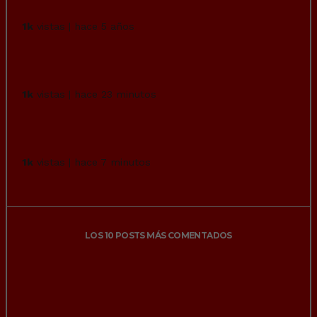
sorpresa
1k
vistas | hace 5 años
Al principio del vídeo pensé que las
perdices eran inteligentes…
1k
vistas | hace 23 minutos
Cómo estará la cosa para que Podemos y
Vox estén de acuerdo.
1k
vistas | hace 7 minutos
LOS 10 POSTS MÁS COMENTADOS
Unos sujetos roban en el interior de unas
autocaravanas en el País Vasco y a pesar de