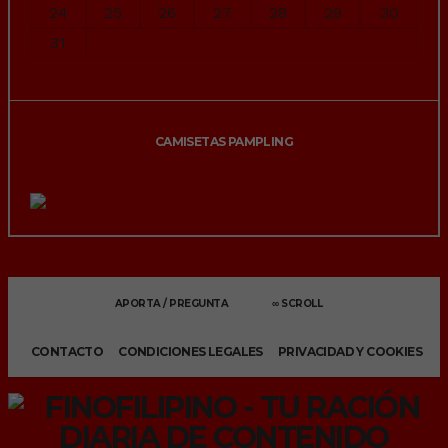
24
25
26
27
28
29
30
31
« Jul
CAMISETAS PAMPLING
APORTA / PREGUNTA
∞ SCROLL
CONTACTO
CONDICIONES LEGALES
PRIVACIDAD Y COOKIES