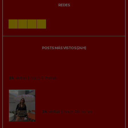
REDES
POSTS MÁS VISTOS (24H)
Los hospitales chinos parecen ir décadas
por delante. Integr...
2k
vistas | hace 5 horas
Increible que sigamos
permitiendo este tipo de
explotación l...
2k
vistas | hace 20 horas