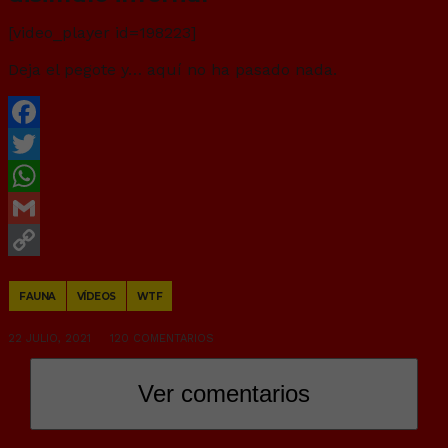
[video_player id=198223]
Deja el pegote y… aquí no ha pasado nada.
Facebook
Twitter
WhatsApp
Gmail
Copy
FAUNA
VÍDEOS
WTF
Link
22 JULIO, 2021
120 COMENTARIOS
Ver comentarios