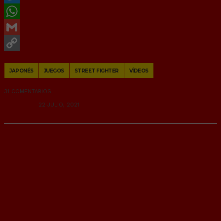
Twitter
WhatsApp
Gmail
Copy
JAPONÉS
JUEGOS
STREET FIGHTER
VÍDEOS
Link
31 COMENTARIOS
RANDOM
22 JULIO, 2021