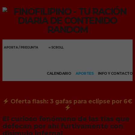
APORTA / PREGUNTA
∞ SCROLL
Menu
CALENDARIO
APORTES
INFO Y CONTACTO
Oferta flash: 3 gafas para eclipse por 6€
El curioso fenómeno de las tías que
defecan por ahí furtivamente con
disimulo infernal