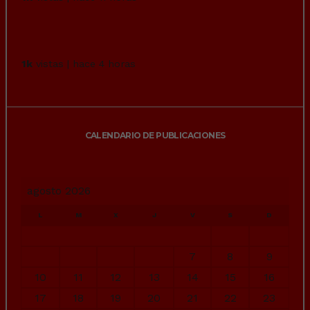
Un senegalés de 23 años,entra a robar en
un supermercado de...
1k
vistas | hace 4 horas
CALENDARIO DE PUBLICACIONES
agosto 2026
L
M
X
J
V
S
D
1
2
3
4
5
6
7
8
9
10
11
12
13
14
15
16
17
18
19
20
21
22
23