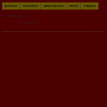
Copy
BLOQUEO
COMUNISMO
LIBRE MERCADO
MEMES
POBREZA
Link
160 COMENTARIOS
RANDOM
22 JULIO, 2021