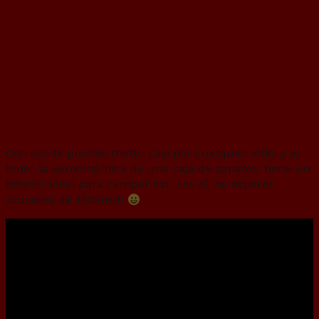
Cuando quieres un todo terreno, te lías
te lías, y acabas con un Volvo 303 de
1975
Con eso te puedes meter casi por cualquier sitio, y al
tener la aerodinámica de una caja de zapatos, tiene un
interior ideal para camperizar. Eso sí, no esperes
cruceros de 150km/h