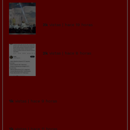
Un fallo en la grúa provoca
que el actor que interpretaba
a...
2k
vistas | hace 19 horas
Cuidado con lo que deseas…
2k
vistas | hace 8 horas
Imagina estar en el hospital por una
enfermedad grave y ver...
1k
vistas | hace 9 horas
Vamos a pedir la opinión de esta chica que
con ese outfit va...
1k
vistas | hace 11 horas