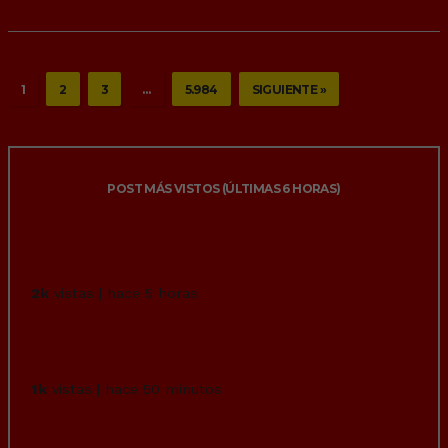
1
2
3
…
5.984
SIGUIENTE »
POST MÁS VISTOS (ÚLTIMAS 6 HORAS)
Los hospitales chinos parecen ir décadas
por delante. Integran la IA en tod...
2k
vistas | hace 5 horas
Rafa Nadal tiene más técnica que Ferrán
Torres.
1k
vistas | hace 50 minutos
Historias para no dormir: La peruana con