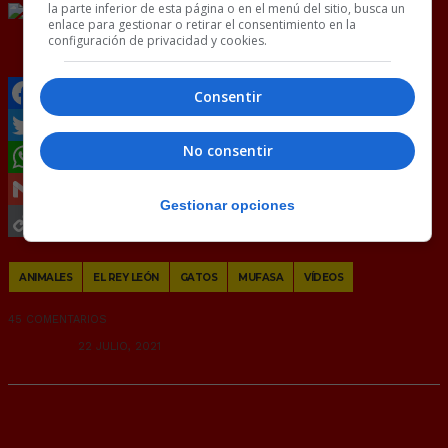
la parte inferior de esta página o en el menú del sitio, busca un
enlace para gestionar o retirar el consentimiento en la
configuración de privacidad y cookies.
@
TwAnimalitos
Consentir
Facebook
No consentir
Twitter
WhatsApp
Gestionar opciones
Gmail
Copy
ANIMALES
EL REY LEÓN
GATOS
MUFASA
VÍDEOS
Link
45 COMENTARIOS
RANDOM
22 JULIO, 2021
Cuidado con lo que deseas…