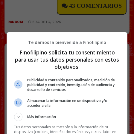
43 COMENTARIOS
RANDOM
5 AGOSTO, 2025
Te damos la bienvenida a Finofilipino
Los outfits más caros de la Velada.
Finofilipino solicita tu consentimiento
para usar tus datos personales con estos
objetivos:
Tiene mucho mérito gastarse más de
1000 pavos en ropa y parecer un chaval
Publicidad y contenido personalizados, medición de
de 12 años que se ha vestido solo por
publicidad y contenido, investigación de audiencia y
primera vez para ir a un cumpleaños.
desarrollo de servicios
@
bertopeuve
Almacenar la información en un dispositivo y/o
acceder a ella
Más información
[
Ver vídeo en X
]
Tus datos personales se tratarán y la información de tu
Facebook
Twitter
WhatsApp
Gmail
Copy
dispositivo (cookies, identificadores únicos y otros datos en