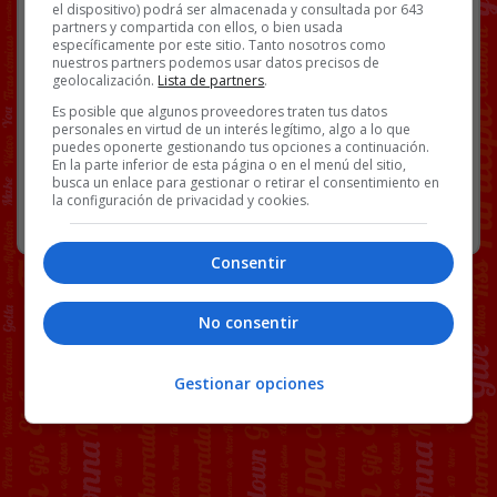
el dispositivo) podrá ser almacenada y consultada por 643
Link
partners y compartida con ellos, o bien usada
específicamente por este sitio. Tanto nosotros como
nuestros partners podemos usar datos precisos de
OUTFITS
VELADA
VÍDEOS
geolocalización.
Lista de partners
.
Es posible que algunos proveedores traten tus datos
personales en virtud de un interés legítimo, algo a lo que
198 COMENTARIOS
puedes oponerte gestionando tus opciones a continuación.
En la parte inferior de esta página o en el menú del sitio,
busca un enlace para gestionar o retirar el consentimiento en
la configuración de privacidad y cookies.
RANDOM
5 AGOSTO, 2025
Consentir
No consentir
Gestionar opciones