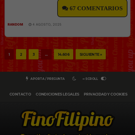
67 COMENTARIOS
RANDOM
4 AGOSTO, 2025
1
2
3
…
14.606
SIGUIENTE »
APORTA / PREGUNTA
∞ SCROLL
CONTACTO
CONDICIONES LEGALES
PRIVACIDAD Y COOKIES