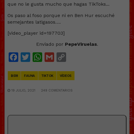
Os paso al foso porque ni en Ben Hur escuché
semejantes latigasos….
[video_player id=197703]
Enviado por
PepeViruelas
.
Facebook
Twitter
WhatsApp
Gmail
Copy
Link
BS18
FAUNA
TIKTOK
VÍDEOS
19 JULIO, 2021
249 COMENTARIOS