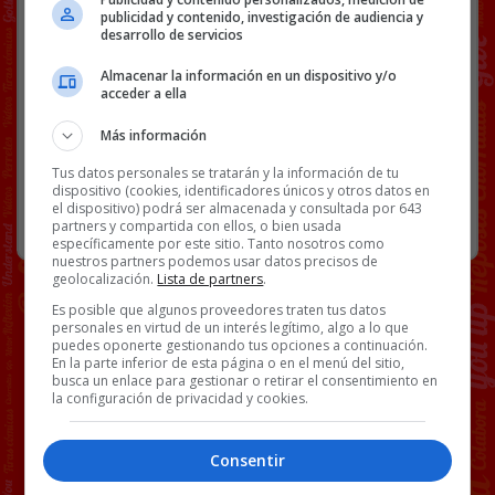
Facebook
Twitter
WhatsApp
Gmail
Copy
publicidad y contenido, investigación de audiencia y
Link
desarrollo de servicios
Almacenar la información en un dispositivo y/o
MARBELLA
MOTOR
VÍDEOS
acceder a ella
Más información
193 COMENTARIOS
Tus datos personales se tratarán y la información de tu
dispositivo (cookies, identificadores únicos y otros datos en
el dispositivo) podrá ser almacenada y consultada por 643
RANDOM
19 JULIO, 2021
partners y compartida con ellos, o bien usada
específicamente por este sitio. Tanto nosotros como
nuestros partners podemos usar datos precisos de
geolocalización.
Lista de partners
.
Es posible que algunos proveedores traten tus datos
personales en virtud de un interés legítimo, algo a lo que
puedes oponerte gestionando tus opciones a continuación.
En la parte inferior de esta página o en el menú del sitio,
busca un enlace para gestionar o retirar el consentimiento en
la configuración de privacidad y cookies.
Consentir