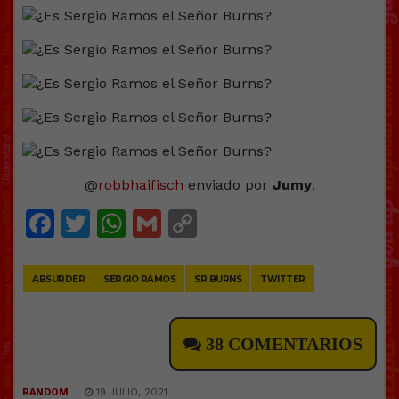
@
robbhaifisch
enviado por
Jumy
.
Facebook
Twitter
WhatsApp
Gmail
Copy
Link
ABSURDER
SERGIO RAMOS
SR BURNS
TWITTER
38 COMENTARIOS
RANDOM
19 JULIO, 2021