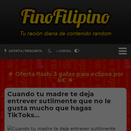
APORTA / PREGUNTA
∞ SCROLL
Oferta flash: 3 gafas para eclipse por
6€
Cuando tu madre te deja
entrever sutilmente que no le
gusta mucho que hagas
TikToks…