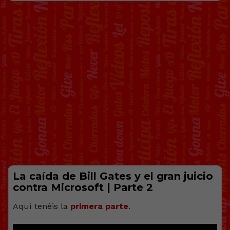
La caída de Bill Gates y el gran juicio
contra Microsoft | Parte 2
Aquí tenéis la
primera parte
.