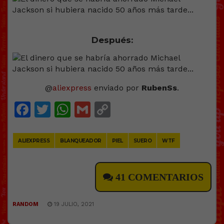
Después:
@
aliexpress
enviado por
RubenSs
.
Facebook
Twitter
WhatsApp
Gmail
Copy
Link
ALIEXPRESS
BLANQUEADOR
PIEL
SUERO
WTF
41 COMENTARIOS
RANDOM
19 JULIO, 2021