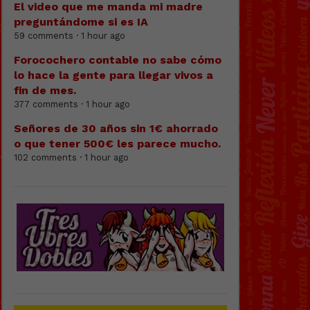
El video que me manda mi madre
preguntándome si es IA
59 comments · 1 hour ago
Forocochero contable no sabe cómo
lo hace la gente para llegar vivos a
fin de mes.
377 comments · 1 hour ago
Señores de 30 años sin 1€ ahorrado
o que tener 500€ les parece mucho.
102 comments · 1 hour ago