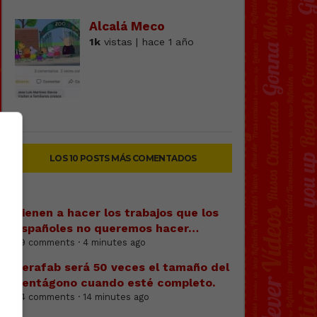
Alcalá Meco
1k
vistas | hace 1 año
LOS 10 POSTS MÁS COMENTADOS
Vienen a hacer los trabajos que los
españoles no queremos hacer…
59 comments · 4 minutes ago
Terafab será 50 veces el tamaño del
Pentágono cuando esté completo.
84 comments · 14 minutes ago