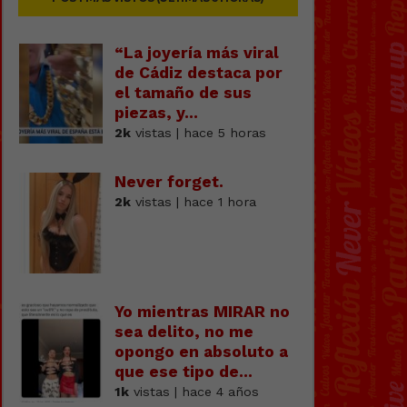
“La joyería más viral
de Cádiz destaca por
el tamaño de sus
piezas, y...
2k
vistas | hace 5 horas
Never forget.
2k
vistas | hace 1 hora
Yo mientras MIRAR no
sea delito, no me
opongo en absoluto a
que ese tipo de...
1k
vistas | hace 4 años