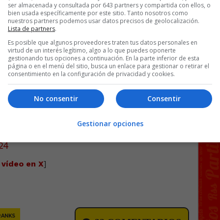
ser almacenada y consultada por 643 partners y compartida con ellos, o
bien usada específicamente por este sitio. Tanto nosotros como
nuestros partners podemos usar datos precisos de geolocalización.
a eclipse por 15€
Lista de partners
.
Es posible que algunos proveedores traten tus datos personales en
virtud de un interés legítimo, algo a lo que puedes oponerte
axi para seguir viendo el
gestionando tus opciones a continuación. En la parte inferior de esta
página o en el menú del sitio, busca un enlace para gestionar o retirar el
consentimiento en la configuración de privacidad y cookies.
No consentir
Consentir
nal de la Eurocopa donde juega España
Gestionar opciones
24
 vídeo en X
]
RANKS