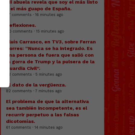
Mi abuela revela que soy el más listo
y el más guapo de España.
47 comments · 16 minutes ago
Reflexiones.
110 comments · 15 minutes ago
Lluís Carrasco, en TV3, sobre Ferran
Torres: “Nunca se ha integrado. Es
una persona de fuera que salió con
la gorra de Trump y la pulsera de la
Guardia Civil”.
82 comments · 5 minutes ago
El dato de la vergüenza.
82 comments · 7 minutes ago
El problema de que la alternativa
sea también incompetente, es el
recurrir perpetuo a las falsas
dicotomías.
61 comments · 14 minutes ago