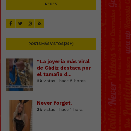
REDES
POSTS MÁS VISTOS (24H)
“La joyería más viral
de Cádiz destaca por
el tamaño d...
2k
vistas | hace 5 horas
Never forget.
2k
vistas | hace 1 hora