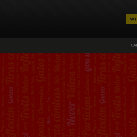
WT
CA