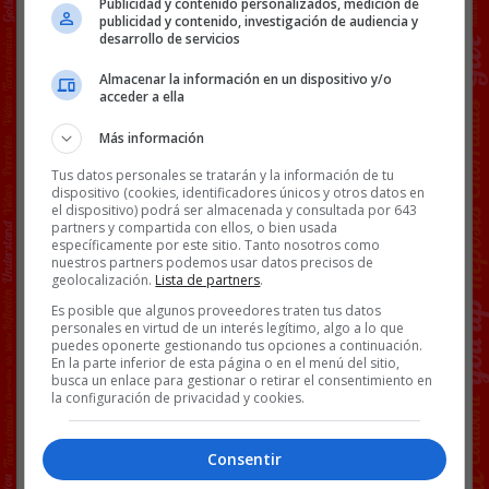
Publicidad y contenido personalizados, medición de
publicidad y contenido, investigación de audiencia y
desarrollo de servicios
[
Ver vídeo en X
]
Almacenar la información en un dispositivo y/o
El vídeo completo:
acceder a ella
Más información
Tus datos personales se tratarán y la información de tu
dispositivo (cookies, identificadores únicos y otros datos en
el dispositivo) podrá ser almacenada y consultada por 643
partners y compartida con ellos, o bien usada
específicamente por este sitio. Tanto nosotros como
nuestros partners podemos usar datos precisos de
geolocalización.
Lista de partners
.
Es posible que algunos proveedores traten tus datos
personales en virtud de un interés legítimo, algo a lo que
puedes oponerte gestionando tus opciones a continuación.
En la parte inferior de esta página o en el menú del sitio,
busca un enlace para gestionar o retirar el consentimiento en
Facebook
Twitter
WhatsApp
Gmail
Copy
la configuración de privacidad y cookies.
Link
Consentir
LEIRE DÍEZ
PEDRO VALLÍN
VÍDEOS