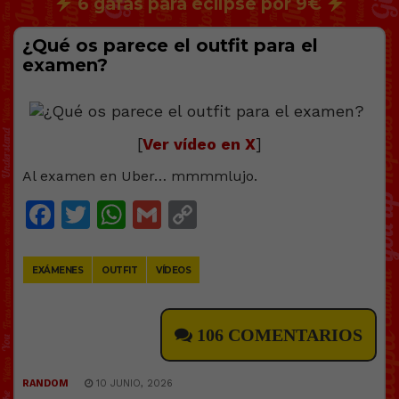
6 gafas para eclipse por 9€
¿Qué os parece el outfit para el
examen?
[
Ver vídeo en X
]
Al examen en Uber… mmmmlujo.
Facebook
Twitter
WhatsApp
Gmail
Copy
Link
EXÁMENES
OUTFIT
VÍDEOS
106 COMENTARIOS
RANDOM
10 JUNIO, 2026