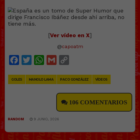
[
Ver vídeo en X
]
@
capoatm
Facebook
Twitter
WhatsApp
Gmail
Copy
Link
GOLES
MANOLO LAMA
PACO GONZÁLEZ
VÍDEOS
106 COMENTARIOS
RANDOM
9 JUNIO, 2026