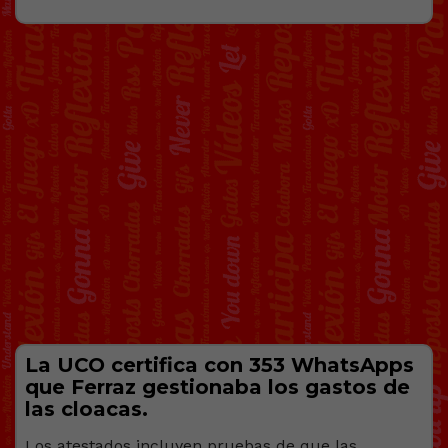
La UCO certifica con 353 WhatsApps
que Ferraz gestionaba los gastos de
las cloacas.
Los atestados incluyen pruebas de que las