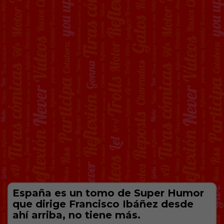
España es un tomo de Super Humor
que dirige Francisco Ibáñez desde
ahí arriba, no tiene más.