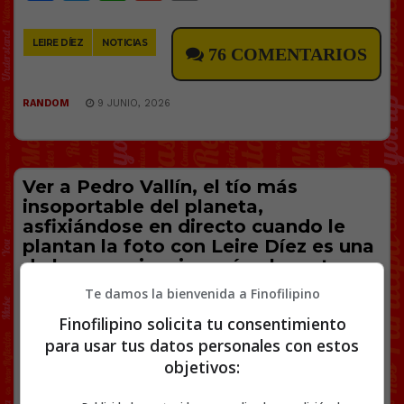
Link
LEIRE DÍEZ
NOTICIAS
76 COMENTARIOS
RANDOM
9 JUNIO, 2026
Ver a Pedro Vallín, el tío más
insoportable del planeta,
asfixiándose en directo cuando le
plantan la foto con Leire Díez es una
de las experiencias más placenteras
que vais a tener.
Te damos la bienvenida a Finofilipino
Finofilipino solicita tu consentimiento
para usar tus datos personales con estos
objetivos: