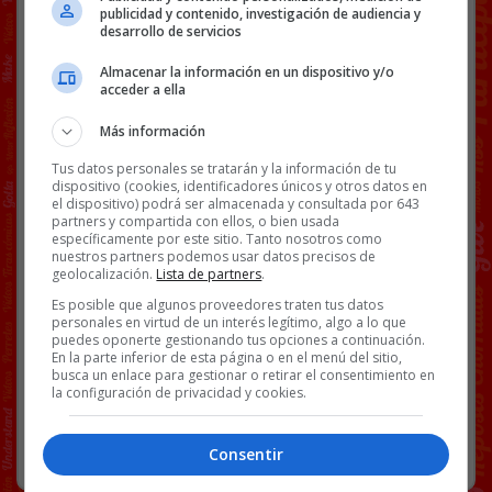
publicidad y contenido, investigación de audiencia y
organiser. 5. Dont try with your kids if your kids not
desarrollo de servicios
ready for this. 6. Watch enjoy , chill guys and please
pergi try sendiri at least once . . @mecca_medin
Almacenar la información en un dispositivo y/o
acceder a ella
@mecca_medin @rentas_adventures
A post shared by
Redha Rozlan
(@matredho) on
Mar 17, 2018 at 6:40pm PDT
Más información
Tus datos personales se tratarán y la información de tu
dispositivo (cookies, identificadores únicos y otros datos en
Enviado por @
Caca_De_Pato
el dispositivo) podrá ser almacenada y consultada por 643
partners y compartida con ellos, o bien usada
Facebook
Twitter
WhatsApp
Gmail
Copy
específicamente por este sitio. Tanto nosotros como
nuestros partners podemos usar datos precisos de
Link
geolocalización.
Lista de partners
.
Es posible que algunos proveedores traten tus datos
BS18
BUNGEE JUMP
FAIL
FAUNA
SALTO
VÍDEOS
personales en virtud de un interés legítimo, algo a lo que
puedes oponerte gestionando tus opciones a continuación.
En la parte inferior de esta página o en el menú del sitio,
busca un enlace para gestionar o retirar el consentimiento en
53 COMENTARIOS
la configuración de privacidad y cookies.
FAIL
,
FAUNA
26 SEPTIEMBRE, 2019
Consentir