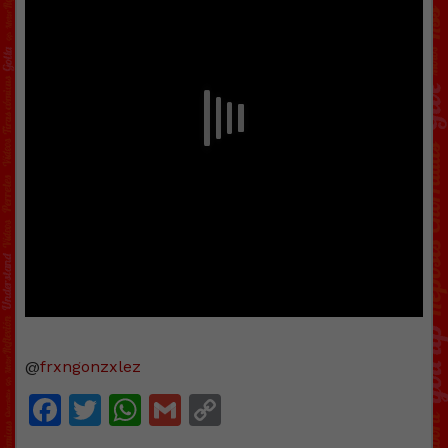
@
frxngonzxlez
Facebook
Twitter
WhatsApp
Gmail
Copy
Link