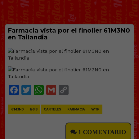
Farmacia vista por el finolier 61M3N0
en Tailandia
Facebook
Twitter
WhatsApp
Gmail
Copy
Link
61M3N0
BS18
CARTELES
FARMACIA
WTF
1 COMENTARIO