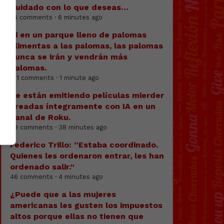
Cuidado con lo que deseas…
74 comments · 6 minutes ago
Si en un parque lleno de palomas
alimentas a las palomas, las palomas
nunca se irán y vendrán más
palomas.
101 comments · 1 minute ago
Se están emitiendo películas mierder
creadas íntegramente con IA en un
canal de Roku.
69 comments · 38 minutes ago
Federico Trillo: “Estaba coordinado.
Quienes les ordenaron entrar, les han
ordenado salir.”
46 comments · 4 minutes ago
¿Puede que a las mujeres
americanas les gusten los impuestos
altos porque ellas no tienen que