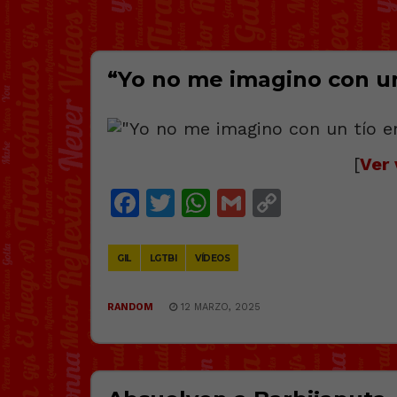
“Yo no me imagino con un
[
Ver 
Facebook
Twitter
WhatsApp
Gmail
Copy
Link
GIL
LGTBI
VÍDEOS
RANDOM
12 MARZO, 2025