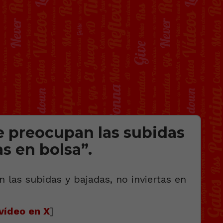
te preocupan las subidas
as en bolsa”.
vídeo en X
]