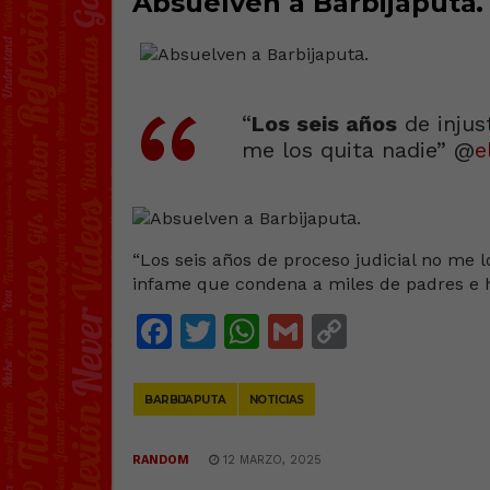
Absuelven a Barbijaputа.
“
Los seis años
de injus
me los quita nadie” @
e
“Los seis años de proceso judicial no me lo
infame que condena a miles de padres e 
Facebook
Twitter
WhatsApp
Gmail
Copy
Link
BARBIJAPUTA
NOTICIAS
RANDOM
12 MARZO, 2025