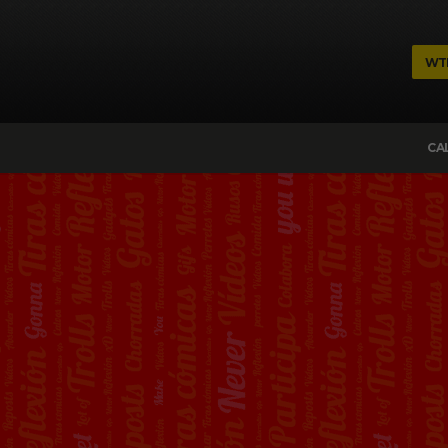
WT
CA