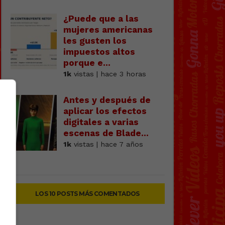
¿Puede que a las
mujeres americanas
les gusten los
impuestos altos
porque e...
1k
vistas | hace 3 horas
Antes y después de
aplicar los efectos
digitales a varias
escenas de Blade...
1k
vistas | hace 7 años
LOS 10 POSTS MÁS COMENTADOS