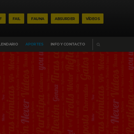
F
FAIL
FAUNA
ABSURDER
VÍDEOS
BUSCAR
LENDARIO
APORTES
INFO Y CONTACTO