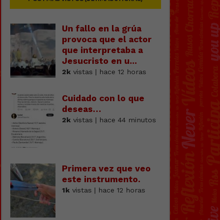
Un fallo en la grúa
provoca que el actor
que interpretaba a
Jesucristo en u...
2k
vistas | hace 12 horas
Cuidado con lo que
deseas…
2k
vistas | hace 44 minutos
Primera vez que veo
este instrumento.
1k
vistas | hace 12 horas