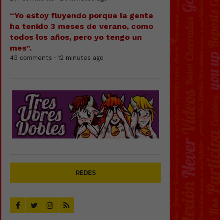
“Yo estoy fluyendo porque la gente
ha tenido 3 meses de verano, como
todos los años, pero yo tengo un
mes”.
43 comments · 12 minutes ago
REDES