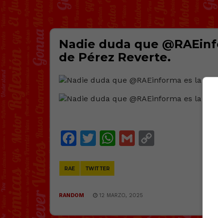
Nadie duda que @RAEinfo
de Pérez Reverte.
@
R
Facebook
Twitter
WhatsApp
Gmail
Copy
Link
RAE
TWITTER
RANDOM
12 MARZO, 2025