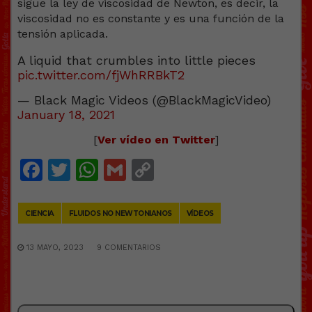
A liquid that crumbles into little pieces
pic.twitter.com/fjWhRRBkT2
— Black Magic Videos (@BlackMagicVideo)
January 18, 2021
[
Ver vídeo en Twitter
]
Facebook
Twitter
WhatsApp
Gmail
Copy
Link
CIENCIA
FLUIDOS NO NEWTONIANOS
VÍDEOS
13 MAYO, 2023
9 COMENTARIOS