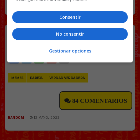
RANDOM
13 MAYO, 2023
Consentir
Planazo
No consentir
Gestionar opciones
Facebook
Twitter
WhatsApp
Gmail
Copy
Link
MEMES
PAREJA
VERDAD VERDADERA
84 COMENTARIOS
RANDOM
13 MAYO, 2023