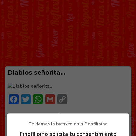
Diablos señorita…
Facebook
Twitter
WhatsApp
Gmail
Copy
Link
CHICAS
PATRIARCADO
17 COMENTARIOS
Te damos la bienvenida a Finofilipino
Finofilipino solicita tu consentimiento