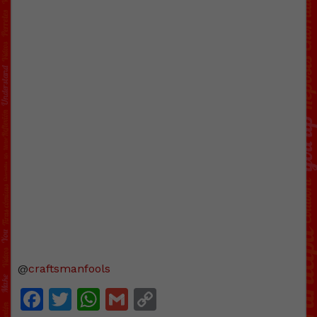
@
craftsmanfools
Facebook
Twitter
WhatsApp
Gmail
Copy