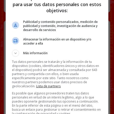
RANDOM
13 MAYO, 2023
para usar tus datos personales con estos
objetivos:
Publicidad y contenido personalizados, medición de
Lo 100to
publicidad y contenido, investigación de audiencia y
desarrollo de servicios
Almacenar la información en un dispositivo y/o
acceder a ella
Más información
@
dememencial
Tus datos personales se tratarán y la información de tu
Facebook
Twitter
WhatsApp
Gmail
Copy
dispositivo (cookies, identificadores únicos y otros datos en
el dispositivo) podrá ser almacenada y consultada por 643
Link
partners y compartida con ellos, o bien usada
específicamente por este sitio. Tanto nosotros como
nuestros partners podemos usar datos precisos de
ABSURDER
BASALTO
DEMEMENCIAL
MEMES
geolocalización.
Lista de partners
.
Es posible que algunos proveedores traten tus datos
personales en virtud de un interés legítimo, algo a lo que
314 COMENTARIOS
puedes oponerte gestionando tus opciones a continuación.
En la parte inferior de esta página o en el menú del sitio,
busca un enlace para gestionar o retirar el consentimiento en
la configuración de privacidad y cookies.