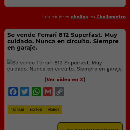
Los mejores
chollos
en
Chollometro
Se vende Ferrari 812 Superfast. Muy
cuidado. Nunca en circuito. Siempre
en garaje.
[
Ver vídeo en X
]
Facebook
Twitter
WhatsApp
Gmail
Copy
Link
FERRARI
MOTOR
VÍDEOS