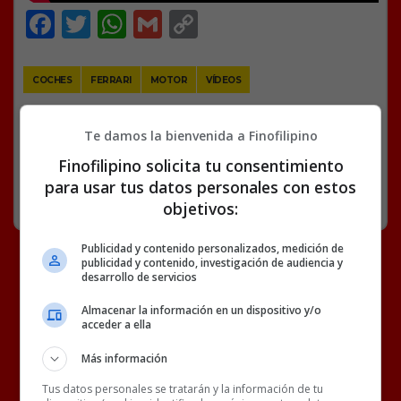
Facebook
Twitter
WhatsApp
Gmail
Copy
Link
COCHES
FERRARI
MOTOR
VÍDEOS
Te damos la bienvenida a Finofilipino
11 COMENTARIOS
Finofilipino solicita tu consentimiento
para usar tus datos personales con estos
RANDOM
HACE 3 SEMANAS
objetivos:
Publicidad y contenido personalizados, medición de
publicidad y contenido, investigación de audiencia y
desarrollo de servicios
Almacenar la información en un dispositivo y/o
acceder a ella
Más información
Tus datos personales se tratarán y la información de tu