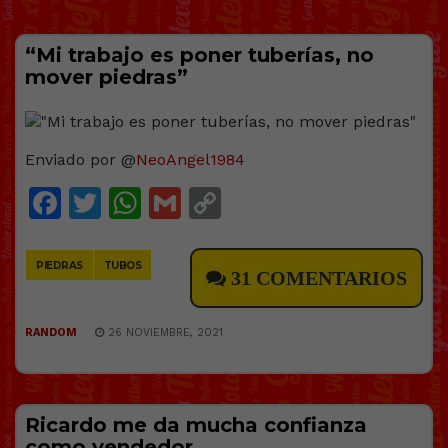
“Mi trabajo es poner tuberías, no
mover piedras”
Enviado por @
NeoAngel1984
Facebook
Twitter
WhatsApp
Gmail
Copy
Link
PIEDRAS
TUBOS
31 COMENTARIOS
RANDOM
26 NOVIEMBRE, 2021
Ricardo me da mucha confianza
como vendedor…