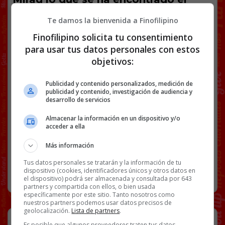
finolier Chukas en el Alcampo de
Gijón…
Te damos la bienvenida a Finofilipino
Finofilipino solicita tu consentimiento
para usar tus datos personales con estos
objetivos:
Facebook
Twitter
WhatsApp
Gmail
Copy
Publicidad y contenido personalizados, medición de
Link
publicidad y contenido, investigación de audiencia y
desarrollo de servicios
JUEGOS
VOLCÁN AVENTURA
Almacenar la información en un dispositivo y/o
acceder a ella
57 COMENTARIOS
Más información
Tus datos personales se tratarán y la información de tu
dispositivo (cookies, identificadores únicos y otros datos en
RANDOM
26 NOVIEMBRE, 2021
el dispositivo) podrá ser almacenada y consultada por 643
partners y compartida con ellos, o bien usada
específicamente por este sitio. Tanto nosotros como
nuestros partners podemos usar datos precisos de
geolocalización.
Lista de partners
.
“Esto me recuerda al día que olvidé
Es posible que algunos proveedores traten tus datos