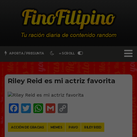
APORTA / PREGUNTA
∞ SCROLL
Riley Reid es mi actriz favorita
Facebook
Twitter
WhatsApp
Gmail
Copy
Link
ACCIÓN DE GRACIAS
MEMES
PAVO
RILEY REID