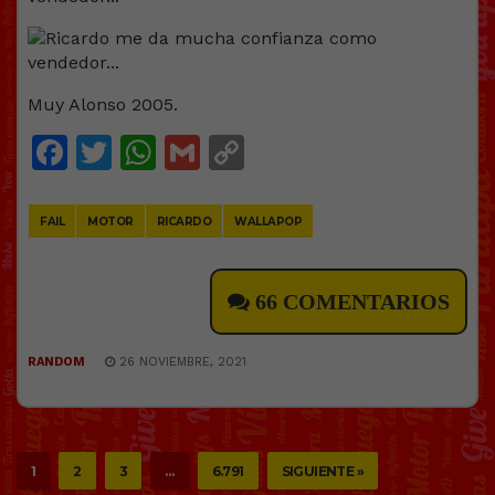
Muy Alonso 2005.
Facebook
Twitter
WhatsApp
Gmail
Copy
Link
FAIL
MOTOR
RICARDO
WALLAPOP
66 COMENTARIOS
RANDOM
26 NOVIEMBRE, 2021
1
2
3
…
6.791
SIGUIENTE »