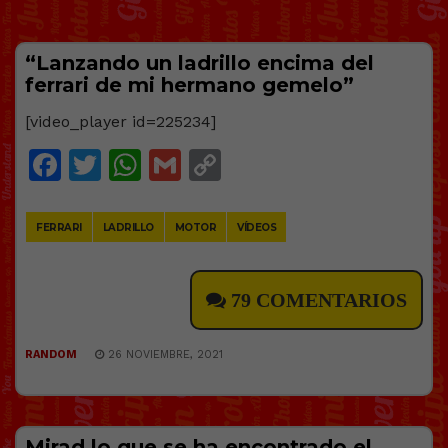
“Lanzando un ladrillo encima del
ferrari de mi hermano gemelo”
[video_player id=225234]
Facebook
Twitter
WhatsApp
Gmail
Copy
Link
FERRARI
LADRILLO
MOTOR
VÍDEOS
79 COMENTARIOS
RANDOM
26 NOVIEMBRE, 2021
Mirad lo que se ha encontrado el