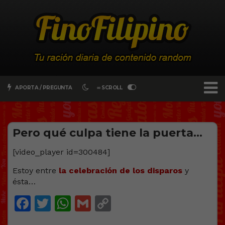
APORTA / PREGUNTA
∞ SCROLL
Pero qué culpa tiene la puerta…
[video_player id=300484]
Estoy entre
la celebración de los disparos
y
ésta…
Facebook
Twitter
WhatsApp
Gmail
Copy
Link