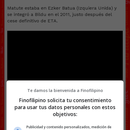
Matute estaba en Ezker Batua (Izquiera Unida) y
se integró a Bildu en el 2011, justo después del
cese definitivo de ETA.
Te damos la bienvenida a Finofilipino
Finofilipino solicita tu consentimiento
Facebook
Twitter
WhatsApp
Gmail
Copy
para usar tus datos personales con estos
Link
objetivos:
BILDU
ETA
HEMEROTECA
OSKAR MATUTE
POLÍTICA
Publicidad y contenido personalizados, medición de
VÍDEOS