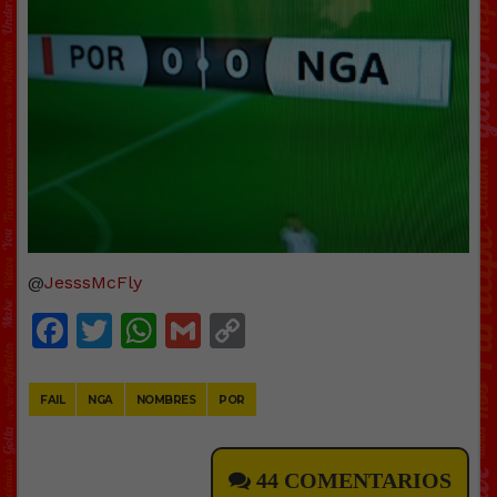
@
JesssMcFly
Facebook
Twitter
WhatsApp
Gmail
Copy
Link
FAIL
NGA
NOMBRES
POR
44 COMENTARIOS