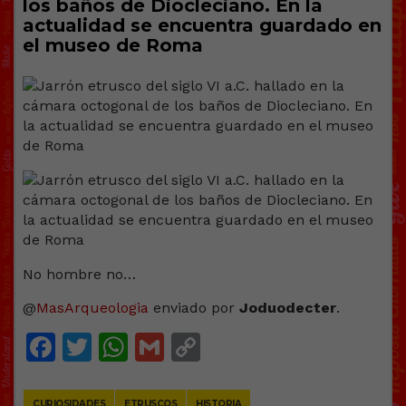
los baños de Diocleciano. En la
actualidad se encuentra guardado en
el museo de Roma
No hombre no…
@
MasArqueologia
enviado por
Joduodecter
.
Facebook
Twitter
WhatsApp
Gmail
Copy
Link
CURIOSIDADES
ETRUSCOS
HISTORIA