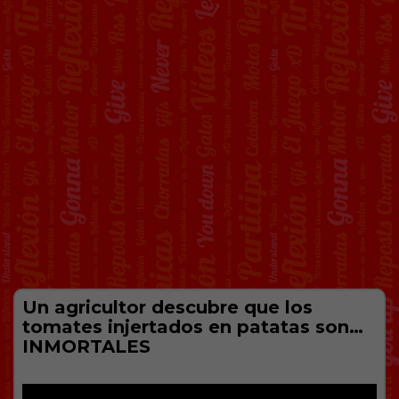
Un agricultor descubre que los
tomates injertados en patatas son…
INMORTALES