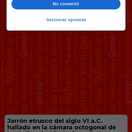
No consentir
Gestionar opciones
Jarrón etrusco del siglo VI a.C.
hallado en la cámara octogonal de