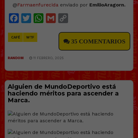
@
Farmaenfurecida
enviado por
EmilioAragorn.
Facebook
Twitter
WhatsApp
Gmail
Copy
Link
CAFÉ
WTF
35 COMENTARIOS
RANDOM
11 FEBRERO, 2025
Alguien de MundoDeportivo está
haciendo méritos para ascender a
Marca.