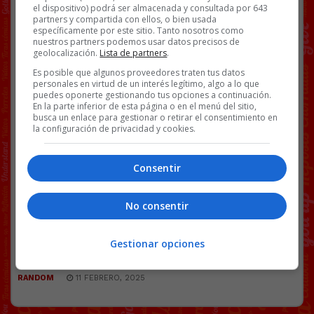
Una mujer de izquierdas al fondo grita “Fuera
el dispositivo) podrá ser almacenada y consultada por 643
nazіs”, apoyando al islamista contra el periodista.
partners y compartida con ellos, o bien usada
específicamente por este sitio. Tanto nosotros como
nuestros partners podemos usar datos precisos de
geolocalización.
Lista de partners
.
Es posible que algunos proveedores traten tus datos
personales en virtud de un interés legítimo, algo a lo que
puedes oponerte gestionando tus opciones a continuación.
En la parte inferior de esta página o en el menú del sitio,
[
Ver vídeo en X
]
busca un enlace para gestionar o retirar el consentimiento en
la configuración de privacidad y cookies.
Facebook
Twitter
WhatsApp
Gmail
Copy
Link
Consentir
ALEMANIA
FAUNA
ISLAM
No consentir
142 COMENTARIOS
Gestionar opciones
RANDOM
11 FEBRERO, 2025