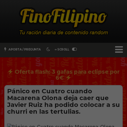
APORTA / PREGUNTA
∞ SCROLL
Oferta flash: 3 gafas para eclipse por
6€
Pánico en Cuatro cuando
Macarena Olona deja caer que
Javier Ruiz ha podido colocar a su
churri en las tertulias.