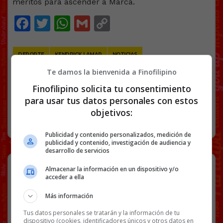
Facebook
Twitter
WhatsApp
Gmail
Copy
Link
DEPORTE
KENDRICK LAMAR
NOTICIAS
Te damos la bienvenida a Finofilipino
Finofilipino solicita tu consentimiento
21 COMENTARIOS
para usar tus datos personales con estos
objetivos:
RANDOM
11 FEBRERO, 2025
Publicidad y contenido personalizados, medición de
publicidad y contenido, investigación de audiencia y
desarrollo de servicios
Alemania: un inmigrante musulmán
Almacenar la información en un dispositivo y/o
amenaza con dеcapitar a un
acceder a ella
periodista alemán por criticar al
Islam, e incluso pide un cuchillo para
Más información
ello
Tus datos personales se tratarán y la información de tu
dispositivo (cookies, identificadores únicos y otros datos en