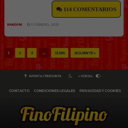
114 COMENTARIOS
RANDOM
11 FEBRERO, 2025
1
2
3
…
13.595
SIGUIENTE »
APORTA / PREGUNTA
∞ SCROLL
CONTACTO
CONDICIONES LEGALES
PRIVACIDAD Y COOKIES