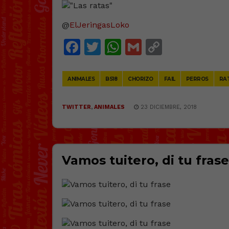
@
ElJeringasLoko
Facebook
Twitter
WhatsApp
Gmail
Copy
Link
ANIMALES
BS18
CHORIZO
FAIL
PERROS
RA
TWITTER
,
ANIMALES
23 DICIEMBRE, 2018
Vamos tuitero, di tu frase