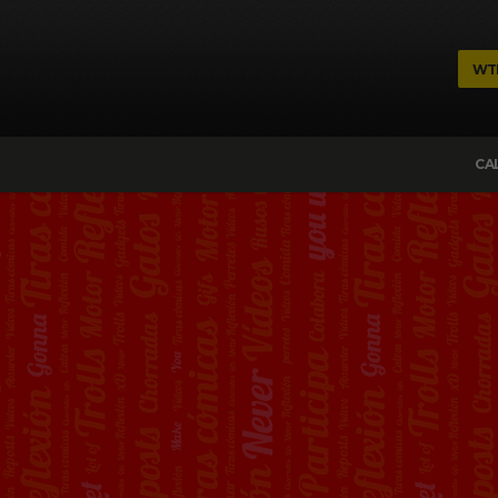
WT
CA