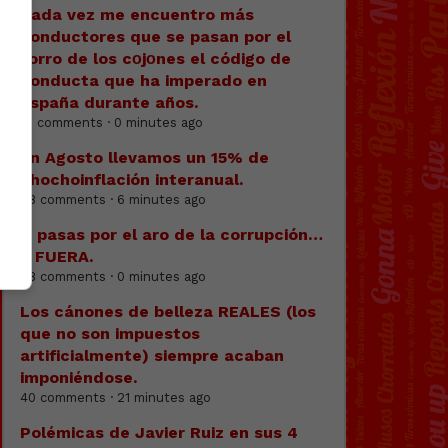
Cada vez me encuentro más
conductores que se pasan por el
forro de los cоjоnes el código de
conducta que ha imperado en
España durante años.
81 comments · 0 minutes ago
En Agosto llevamos un 15% de
chochoinflación interanual.
88 comments · 6 minutes ago
O pasas por el aro de la corrupción…
o FUERA.
28 comments · 0 minutes ago
Los cánones de belleza REALES (los
que no son impuestos
artificialmente) siempre acaban
imponiéndose.
40 comments · 21 minutes ago
Polémicas de Javier Ruiz en sus 4