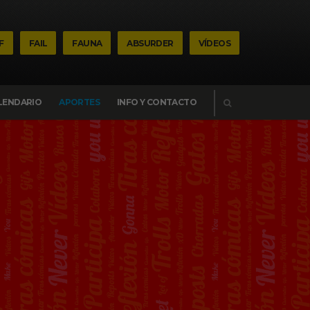
F
FAIL
FAUNA
ABSURDER
VÍDEOS
BUSCAR
LENDARIO
APORTES
INFO Y CONTACTO