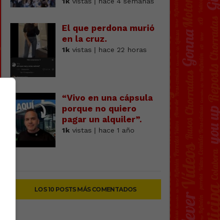
1k
vistas | hace 4 semanas
El que perdona murió
en la cruz.
1k
vistas | hace 22 horas
“Vivo en una cápsula
porque no quiero
pagar un alquiler”.
1k
vistas | hace 1 año
LOS 10 POSTS MÁS COMENTADOS