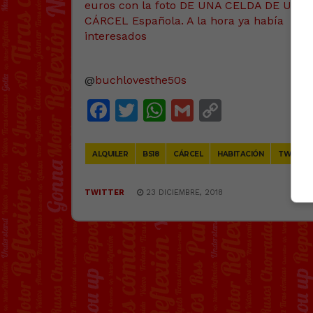
@
buchlovesthe50s
Facebook
Twitter
WhatsApp
Gmail
Copy
Link
ALQUILER
BS18
CÁRCEL
HABITACIÓN
TWITTE
TWITTER
23 DICIEMBRE, 2018