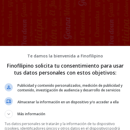
Te damos la bienvenida a Finofilipino
ra alquilar un apartamento
Finofilipino solicita tu consentimiento para usar
situado en el centro de
tus datos personales con estos objetivos:
on la foto DE UNA CELDA DE
a hora ya había interesados
Publicidad y contenido personalizados, medición de publicidad y
contenido, investigación de audiencia y desarrollo de servicios
, y no lo sabe.
Almacenar la información en un dispositivo y/o acceder a ella
Más información
Tus datos personales se tratarán y la información de tu dispositivo
(cookies, identificadores únicos y otros datos en el dispositivo) podrá