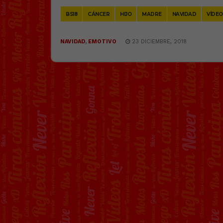
BS18
CÁNCER
HIJO
MADRE
NAVIDAD
VÍDEO
NAVIDAD
,
EMOTIVO
23 DICIEMBRE, 2018