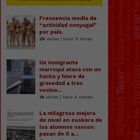
Frecuencia media de
“actividad conyugal”
por país.
2k
vistas | hace 11 horas
Un inmigrante
marroquí ataca con un
hаchа y hiere de
grаvedаd a tres
vecino...
1k
vistas | hace 4 meses
La milagrosa mejora
de nivel en euskera de
los alumnos vascos:
pasan de 0 a...