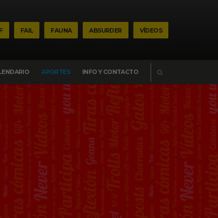
F
FAIL
FAUNA
ABSURDER
VÍDEOS
BUSCAR
LENDARIO
APORTES
INFO Y CONTACTO