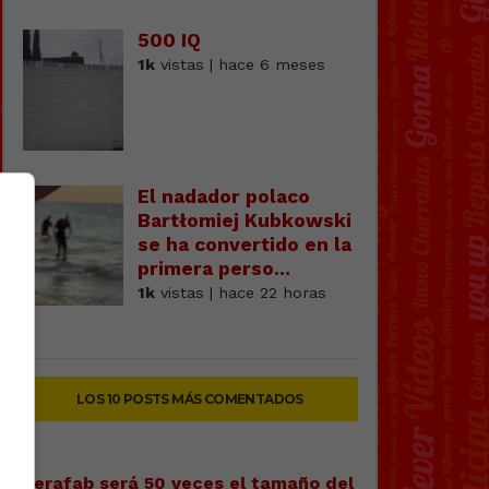
500 IQ
1k
vistas | hace 6 meses
El nadador polaco
Bartłomiej Kubkowski
se ha convertido en la
primera perso...
1k
vistas | hace 22 horas
LOS 10 POSTS MÁS COMENTADOS
Terafab será 50 veces el tamaño del