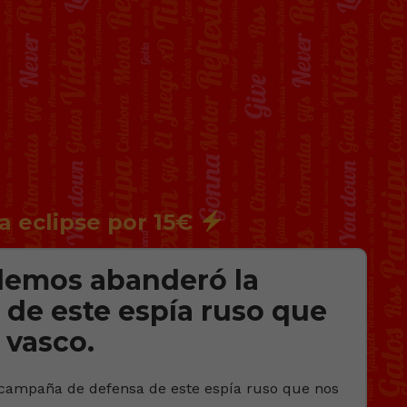
a eclipse por 15€
demos abanderó la
de este espía ruso que
 vasco.