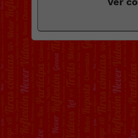
Ver c