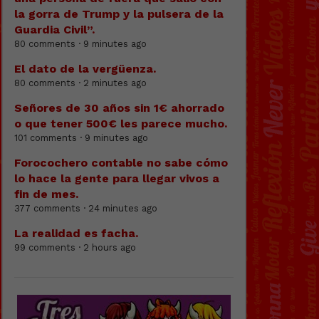
la gorra de Trump y la pulsera de la
Guardia Civil”.
80 comments · 9 minutes ago
El dato de la vergüenza.
80 comments · 2 minutes ago
Señores de 30 años sin 1€ ahorrado
o que tener 500€ les parece mucho.
101 comments · 9 minutes ago
Forocochero contable no sabe cómo
lo hace la gente para llegar vivos a
fin de mes.
377 comments · 24 minutes ago
La realidad es facha.
99 comments · 2 hours ago