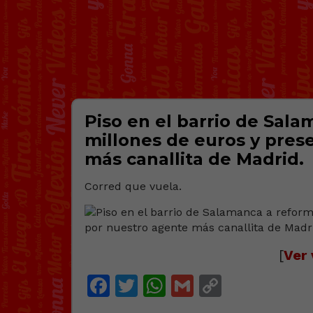
Piso en el barrio de Sala
millones de euros y pres
más canallita de Madrid.
Corred que vuela.
[
Ver 
Facebook
Twitter
WhatsApp
Gmail
Copy
Link