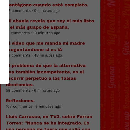
Pentágono cuando esté completo.
73 comments · 0 minutes ago
Mi abuela revela que soy el más listo
y el más guapo de España.
41 comments · 19 minutes ago
El video que me manda mi madre
preguntándome si es IA
59 comments · 48 minutes ago
El problema de que la alternativa
sea también incompetente, es el
recurrir perpetuo a las falsas
dicotomías.
58 comments · 6 minutes ago
Reflexiones.
107 comments · 9 minutes ago
Lluís Carrasco, en TV3, sobre Ferran
Torres: “Nunca se ha integrado. Es
una persona de fuera que salió con