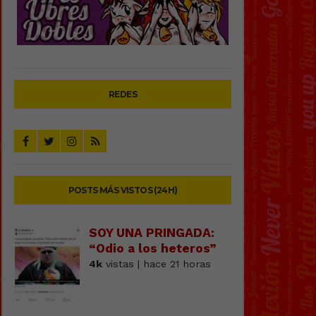
REDES
POSTS MÁS VISTOS (24H)
SOY UNA PRINGADA:
“Odio a los heteros”
4k
vistas | hace 21 horas