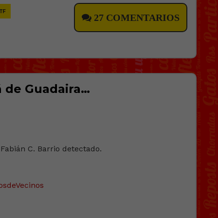
TF
27 COMENTARIOS
á de Guadaira…
Fabián C. Barrio detectado.
osdeVecinos