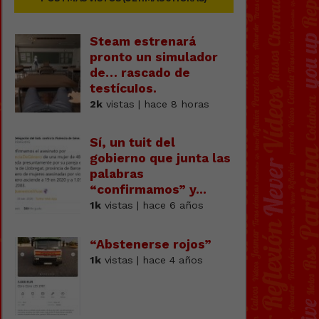
Steam estrenará
pronto un simulador
de… rascado de
testícuIos.
2k
vistas | hace 8 horas
Sí, un tuit del
gobierno que junta las
palabras
“confirmamos” y...
1k
vistas | hace 6 años
“Abstenerse rojos”
1k
vistas | hace 4 años