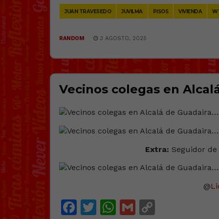
JUAN TRAVESEDO
JUVILMA
PISOS
VIVIENDA
W
RANDOM
3 AGOSTO, 2025
Vecinos colegas en Alcal
Extra:
Seguidor de 
@
Li
Facebook
Twitter
WhatsApp
Gmail
Copy