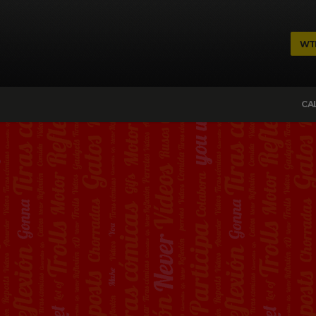
WT
CA