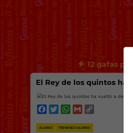
12 gafas par
El Rey de los quintos ha 
Facebook
Twitter
WhatsApp
Gmail
Copy
Link
ALONSO
FERNANDO ALONSO