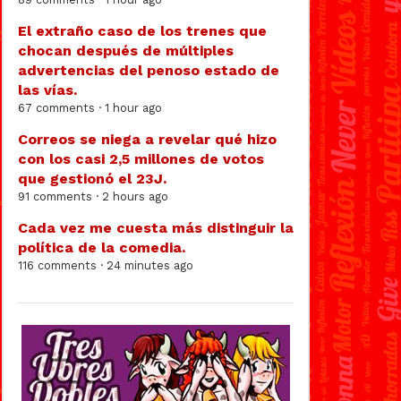
El extraño caso de los trenes que
chocan después de múltiples
advertencias del penoso estado de
las vías.
67 comments · 1 hour ago
Correos se niega a revelar qué hizo
con los casi 2,5 millones de votos
que gestionó el 23J.
91 comments · 2 hours ago
Cada vez me cuesta más distinguir la
política de la comedia.
116 comments · 24 minutes ago