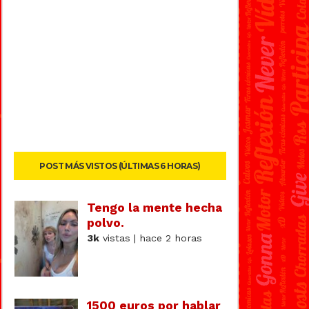
POST MÁS VISTOS (ÚLTIMAS 6 HORAS)
Tengo la mente hecha
polvo.
3k
vistas | hace 2 horas
1500 euros por hablar