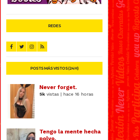
REDES
POSTS MÁS VISTOS (24H)
Never forget.
5k
vistas | hace 16 horas
Tengo la mente hecha
polvo.