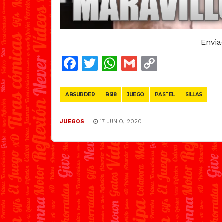
Envi
Facebook
Twitter
WhatsApp
Gmail
Copy
Link
ABSURDER
BS18
JUEGO
PASTEL
SILLAS
JUEGOS
17 JUNIO, 2020