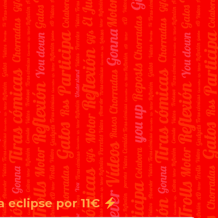
a eclipse por 11€