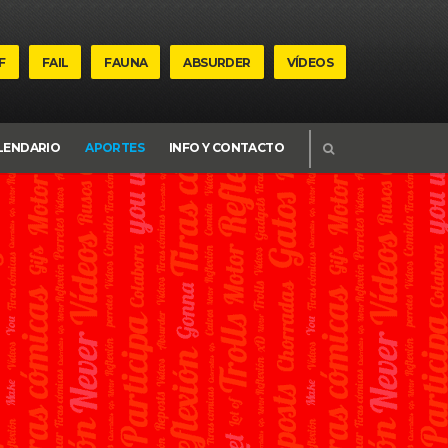
F
FAIL
FAUNA
ABSURDER
VÍDEOS
BUSCAR
LENDARIO
APORTES
INFO Y CONTACTO