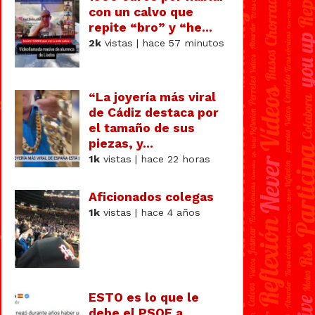
con un calvo que
repite “bro” y “he...
2k
vistas | hace 57 minutos
“La joyería más viral
de Cádiz destaca por
el tamaño de sus
piezas, y...
1k
vistas | hace 22 horas
Aficionados colegas
1k
vistas | hace 4 años
ESTO es lo que le
debe el PSOE a