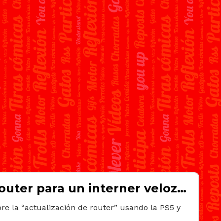
outer para un interner veloz…
re la “actualización de router” usando la PS5 y