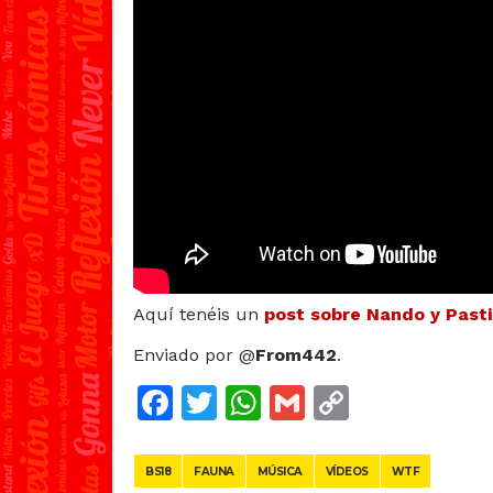
Aquí tenéis un
post sobre Nando y Pasti
Enviado por @
From442
.
Facebook
Twitter
WhatsApp
Gmail
Copy
Link
BS18
FAUNA
MÚSICA
VÍDEOS
WTF