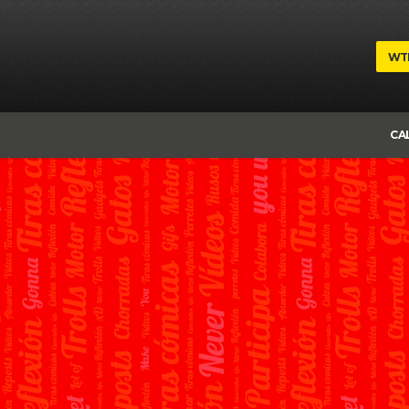
WT
CA