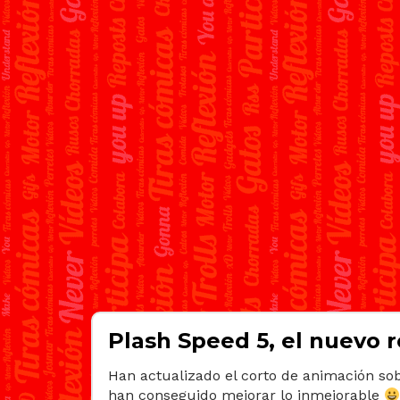
Plash Speed 5, el nuevo r
Han actualizado el corto de animación sob
han conseguido mejorar lo inmejorable