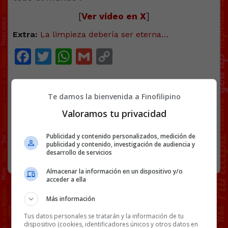
[
Ver vídeo en X
]
Extra:
La limpieza debería ser eterna…
Facebook
Twitter
WhatsApp
Gmail
Copy
Link
CALVOS
EMBARAZO
VÍDEOS
Te damos la bienvenida a Finofilipino
Valoramos tu privacidad
60 COMENTARIOS
Publicidad y contenido personalizados, medición de
publicidad y contenido, investigación de audiencia y
desarrollo de servicios
RANDOM
12 FEBRERO, 2026
Almacenar la información en un dispositivo y/o
acceder a ella
Más información
Tus datos personales se tratarán y la información de tu
dispositivo (cookies, identificadores únicos y otros datos en