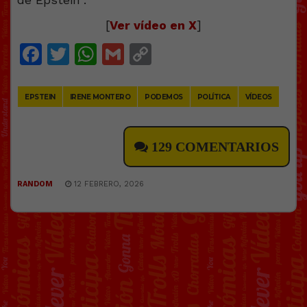
[
Ver vídeo en X
]
Facebook
Twitter
WhatsApp
Gmail
Copy
Link
EPSTEIN
IRENE MONTERO
PODEMOS
POLÍTICA
VÍDEOS
129 COMENTARIOS
RANDOM
12 FEBRERO, 2026