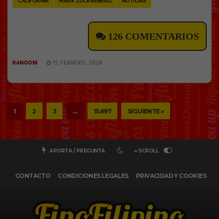
CALIFORNIA
MARK ZUCKERBERG
NOTICIAS
126 COMENTARIOS
RANDOM
12 FEBRERO, 2026
1
2
3
…
15.697
SIGUIENTE »
APORTA / PREGUNTA
∞ SCROLL
CONTACTO
CONDICIONES LEGALES
PRIVACIDAD Y COOKIES