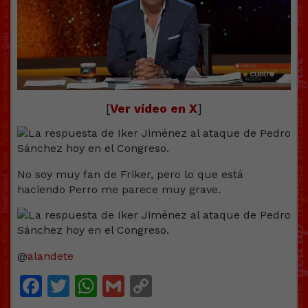
[
Ver vídeo en X
]
No soy muy fan de Friker, pero lo que está
haciendo Perro me parece muy grave.
@
alandete
Facebook
Twitter
WhatsApp
Gmail
Copy