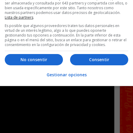
ser almacenada y consultada por 643 partners y compartida con ellos, o
bien usada específicamente por este sitio. Tanto nosotros como
nuestros partners podemos usar datos precisos de geolocalización.
Lista de partners
.
Es posible que algunos proveedores traten tus datos personales en
virtud de un interés legítimo, algo a lo que puedes oponerte
gestionando tus opciones a continuación. En la parte inferior de esta
página o en el menú del sitio, busca un enlace para gestionar o retirar el
consentimiento en la configuración de privacidad y cookies.
 Gerard Moreno cuando ya estaban empezando la
No consentir
Consentir
Gestionar opciones