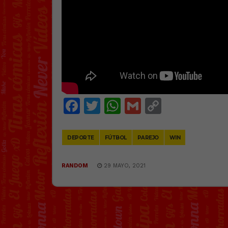
Facebook
Twitter
WhatsApp
Gmail
Copy
Link
DEPORTE
FÚTBOL
PAREJO
WIN
RANDOM
29 MAYO, 2021