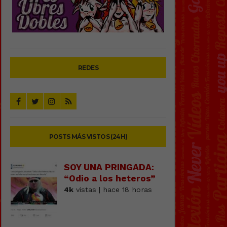
REDES
POSTS MÁS VISTOS (24H)
SOY UNA PRINGADA:
“Odio a los heteros”
4k
vistas | hace 18 horas