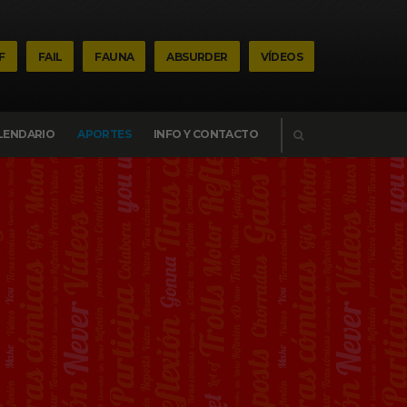
F
FAIL
FAUNA
ABSURDER
VÍDEOS
BUSCAR
LENDARIO
APORTES
INFO Y CONTACTO