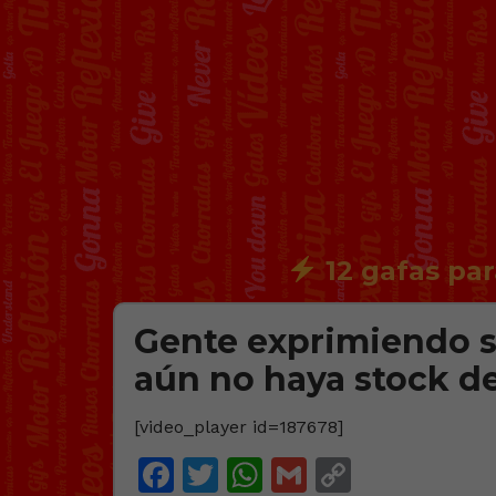
12 gafas par
Gente exprimiendo s
aún no haya stock de
[video_player id=187678]
Facebook
Twitter
WhatsApp
Gmail
Copy