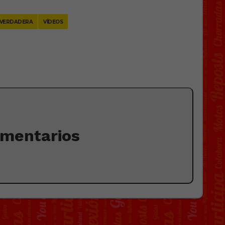
 VERDADERA
VÍDEOS
omentarios