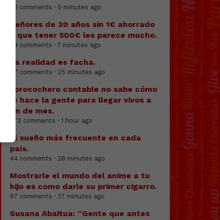
62 comments · 0 minutes ago
Señores de 30 años sin 1€ ahorrado
o que tener 500€ les parece mucho.
79 comments · 7 minutes ago
La realidad es facha.
97 comments · 25 minutes ago
Forocochero contable no sabe cómo
lo hace la gente para llegar vivos a
fin de mes.
373 comments · 1 hour ago
El sueño más frecuente en cada
país.
44 comments · 28 minutes ago
Mostrarle el mundo del anime a tu
hijo es como darle su primer cigarro.
97 comments · 37 minutes ago
Susana Abaitua: “Gente que antes