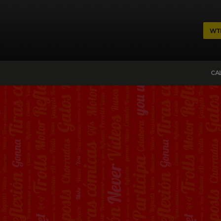
WT
CA