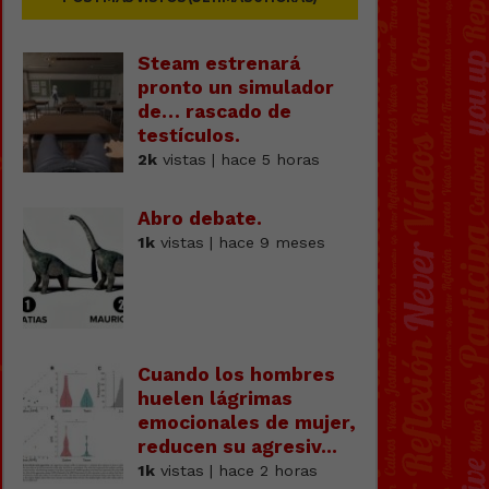
Steam estrenará
pronto un simulador
de… rascado de
testícuIos.
2k
vistas | hace 5 horas
Abro debate.
1k
vistas | hace 9 meses
Cuando los hombres
huelen lágrimas
emocionales de mujer,
reducen su agresiv...
1k
vistas | hace 2 horas