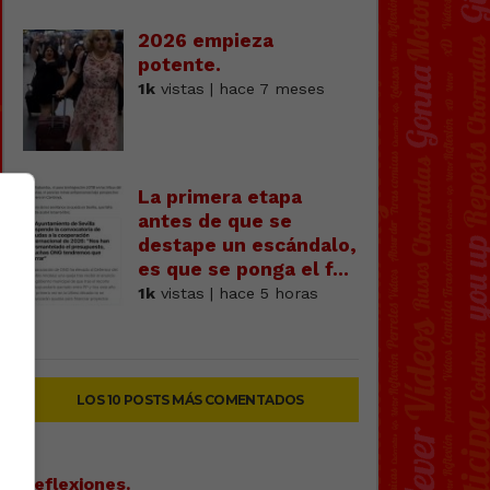
2026 empieza
potente.
1k
vistas | hace 7 meses
La primera etapa
antes de que se
destape un escándalo,
es que se ponga el f...
1k
vistas | hace 5 horas
LOS 10 POSTS MÁS COMENTADOS
Reflexiones.