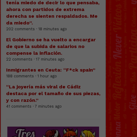
tenía miedo de decir lo que pensaba,
ahora con partidos de extrema
derecha se sienten respaldados. Me
da miedo”.
202 comments · 18 minutes ago
El Gobierno se ha vuelto a encargar
de que la subida de salarios no
compense la inflación.
22 comments · 17 minutes ago
Inmigrantes en Ceuta: “F*ck spain”
188 comments · 1 hour ago
“La joyería más viral de Cádiz
destaca por el tamaño de sus piezas,
y con razón.”
41 comments · 7 minutes ago