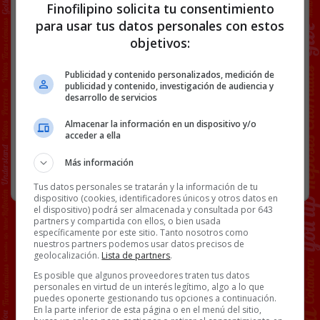
Finofilipino solicita tu consentimiento
para usar tus datos personales con estos
Facebook
Twitter
WhatsApp
Gmail
Copy
objetivos:
Link
Publicidad y contenido personalizados, medición de
ARRUGAS
DEDOS
URGENCISAS
WTF
publicidad y contenido, investigación de audiencia y
desarrollo de servicios
Almacenar la información en un dispositivo y/o
45 COMENTARIOS
acceder a ella
Más información
RANDOM
28 JULIO, 2023
Tus datos personales se tratarán y la información de tu
dispositivo (cookies, identificadores únicos y otros datos en
el dispositivo) podrá ser almacenada y consultada por 643
partners y compartida con ellos, o bien usada
específicamente por este sitio. Tanto nosotros como
nuestros partners podemos usar datos precisos de
geolocalización.
Lista de partners
.
Es posible que algunos proveedores traten tus datos
personales en virtud de un interés legítimo, algo a lo que
puedes oponerte gestionando tus opciones a continuación.
En la parte inferior de esta página o en el menú del sitio,