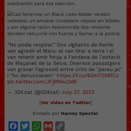
explicación para esa reacción.
“No podia respirar.” Dos vigilants de Renfe
van agredir el Maru: el van tirar a terra i el
van retenir amb força a l'andana de l'estació
de Maçanet de la Selva. Diversos passatgers
van gravar l’agressió entre crits de "pareu ja!"
i "ho denunciarem"
https://t.co/62m72X6fCz
pic.twitter.com/JFjMNeJ2d6
— 324.cat (@324cat)
July 27, 2023
[
Ver vídeo en Twitter
]
Enviado por
Harvey Specter
Facebook
Twitter
WhatsApp
Gmail
Copy