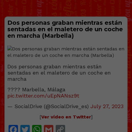
Dos personas graban mientras están
sentadas en el maletero de un coche
en marcha (Marbella)
Dos personas graban mientras están
sentadas en el maletero de un coche en
marcha
???? Marbella, Málaga
pic.twitter.com/uEpNANsz9t
— SocialDrive (@SocialDrive_es)
July 27, 2023
[
Ver vídeo en Twitter
]
Facebook
Twitter
WhatsApp
Gmail
Copy