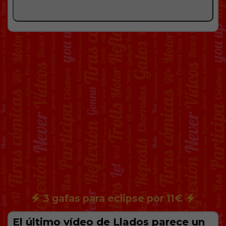
3 gafas para eclipse por 11€
El último vídeo de Llados parece un