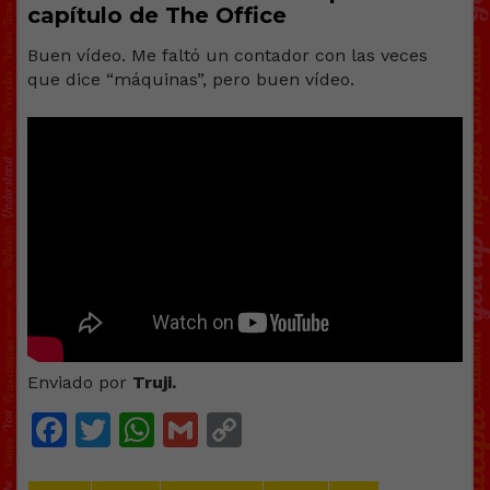
capítulo de The Office
Buen vídeo. Me faltó un contador con las veces
que dice “máquinas”, pero buen vídeo.
Enviado por
Truji.
Facebook
Twitter
WhatsApp
Gmail
Copy
Link