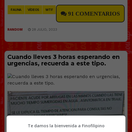
Link
FAUNA
VÍDEOS
WTF
91 COMENTARIOS
RANDOM
28 JULIO, 2023
Cuando lleves 3 horas esperando en
urgencias, recuerda a este tipo.
Te damos la bienvenida a Finofilipino