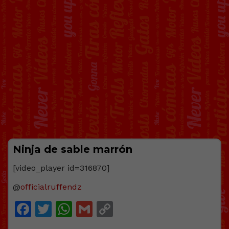
Ninja de sable marrón
[video_player id=316870]
@
officialruffendz
Facebook
Twitter
WhatsApp
Gmail
Copy
Link