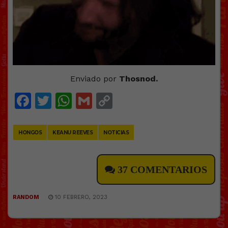
Enviado por
Thosnod.
Facebook
Twitter
WhatsApp
Gmail
Copy
Link
HONGOS
KEANU REEVES
NOTICIAS
37 COMENTARIOS
RANDOM
10 FEBRERO, 2023