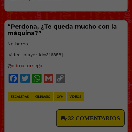
“Perdona, ¿Te queda mucho con la
máquina?”
No homo.
[video_player id=316858]
@
olima_omega
Facebook
Twitter
WhatsApp
Gmail
Copy
Link
ESCALERAS
GIMNASIO
GYM
VÍDEOS
32 COMENTARIOS