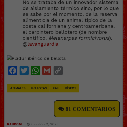
No se trataba de un innovador sistema
de aislamiento térmico sino, por lo que
se sabe por el momento, de la reserva
alimenticia de un animal típico de la
costa californiana y centroamericana,
el carpintero bellotero (de nombre
científico,
Melanerpes formicivorus
).
@
lavanguardia
Facebook
Twitter
WhatsApp
Gmail
Copy
Link
ANIMALES
BELLOTAS
FAIL
VÍDEOS
81 COMENTARIOS
RANDOM
9 FEBRERO, 2023