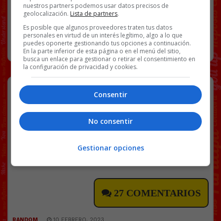
nuestros partners podemos usar datos precisos de
PAREJA
VÍDEOS
29 COMENTARIOS
geolocalización.
Lista de partners
.
Es posible que algunos proveedores traten tus datos
personales en virtud de un interés legítimo, algo a lo que
RANDOM
10 FEBRERO, 2023
puedes oponerte gestionando tus opciones a continuación.
En la parte inferior de esta página o en el menú del sitio,
busca un enlace para gestionar o retirar el consentimiento en
la configuración de privacidad y cookies.
Al sobre
Consentir
[video_player id=316683]
No consentir
Facebook
Twitter
WhatsApp
Gmail
Copy
Link
Gestionar opciones
CAMIONES
FAIL
MOTOR
VÍDEOS
27 COMENTARIOS
RANDOM
10 FEBRERO, 2023