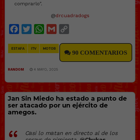
@
drcuadradogs
Facebook
Twitter
WhatsApp
Gmail
Copy
Link
ESTAFA
ITV
MOTOR
90 COMENTARIOS
RANDOM
4 MAYO, 2025
Jan Sin Miedo ha estado a punto de
ser atacado por un ejército de
amegos.
Cаsi lo mаtan en directo al de los
sprays de pimienta.
@Chukas