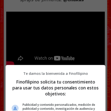
Facebook
Twitter
WhatsApp
Gmail
Copy
Te damos la bienvenida a Finofilipino
Link
Finofilipino solicita tu consentimiento
para usar tus datos personales con estos
FAUNA
JAN SIN MIEDO
SPRAY PIMIENTA
VÍDEOS
objetivos:
Publicidad y contenido personalizados, medición de
96 COMENTARIOS
publicidad y contenido, investigación de audiencia y