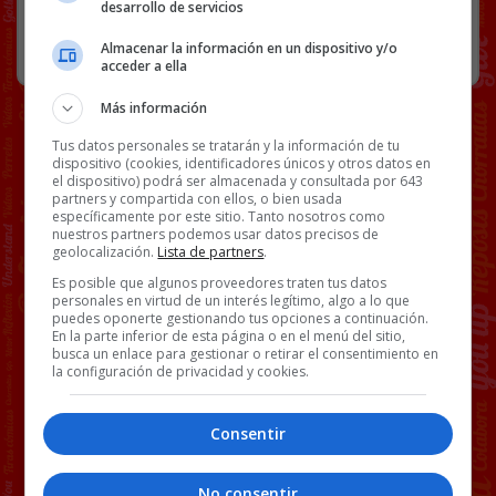
desarrollo de servicios
RANDOM
4 MAYO, 2025
Almacenar la información en un dispositivo y/o
acceder a ella
Más información
Tus datos personales se tratarán y la información de tu
dispositivo (cookies, identificadores únicos y otros datos en
el dispositivo) podrá ser almacenada y consultada por 643
partners y compartida con ellos, o bien usada
específicamente por este sitio. Tanto nosotros como
nuestros partners podemos usar datos precisos de
geolocalización.
Lista de partners
.
Es posible que algunos proveedores traten tus datos
personales en virtud de un interés legítimo, algo a lo que
puedes oponerte gestionando tus opciones a continuación.
En la parte inferior de esta página o en el menú del sitio,
busca un enlace para gestionar o retirar el consentimiento en
la configuración de privacidad y cookies.
Consentir
No consentir