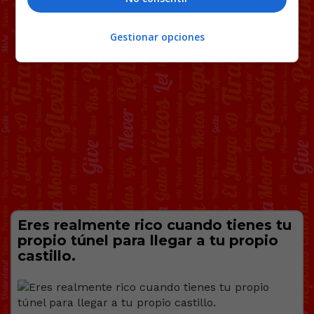
Gestionar opciones
Eres realmente rico cuando tienes tu
propio túnel para llegar a tu propio
castillo.