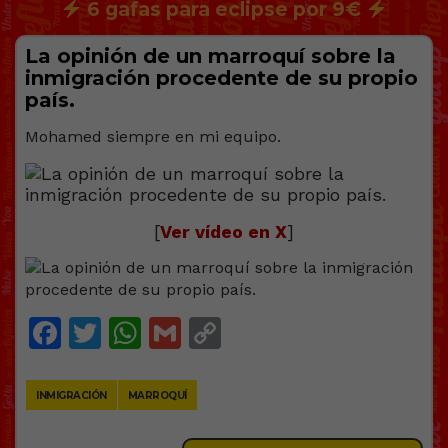
6 gafas para eclipse por 9€
La opinión de un marroquí sobre la
inmigración procedente de su propio
país.
Mohamed siempre en mi equipo.
[
Ver vídeo en X
]
Facebook
Twitter
WhatsApp
Gmail
Copy
Link
INMIGRACIÓN
MARROQUÍ