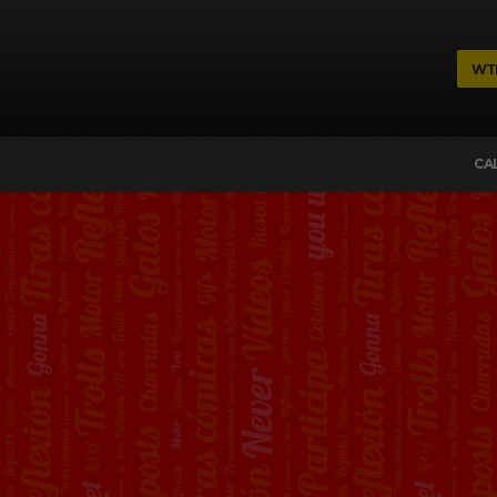
WT
CA