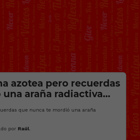
na azotea pero recuerdas
 una araña radiactiva…
ado por
Raúl
.