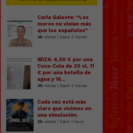
Carla Galeote: “Los
moros no vioIan más
que los españoles”
3k
vistas | hace 3 horas
IBIZA: 6,50 € por una
Coca-Cola de 20 cl, 11
€ por una botella de
agua y 16...
3k
vistas | hace 2 horas
Cada vez está más
claro que vivimos en
una simulación.
2k
vistas | hace 1 hora