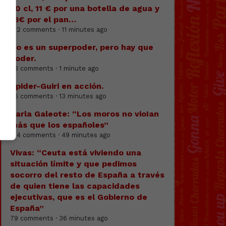
20 cl, 11 € por una botella de agua y
16€ por el pan…
192 comments · 11 minutes ago
No es un superpoder, pero hay que
poder.
73 comments · 1 minute ago
Spider-Guiri en acción.
76 comments · 13 minutes ago
Carla Galeote: “Los moros no vioIan
más que los españoles”
104 comments · 49 minutes ago
Vivas: “Ceuta está viviendo una
situación límite y que pedimos
socorro del resto de España a través
de quien tiene las capacidades
ejecutivas, que es el Gobierno de
España”
79 comments · 36 minutes ago