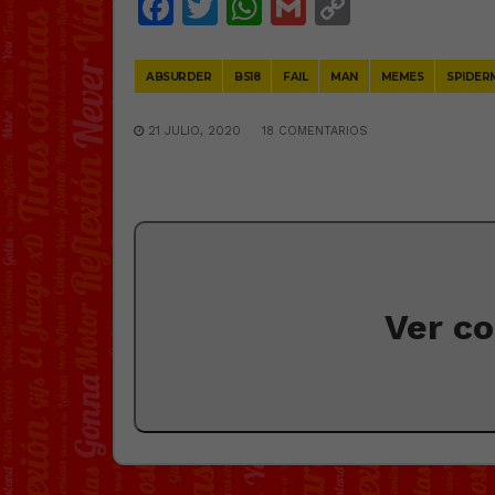
Facebook
Twitter
WhatsApp
Gmail
Copy
Link
ABSURDER
BS18
FAIL
MAN
MEMES
SPIDER
21 JULIO, 2020
18 COMENTARIOS
Ver c