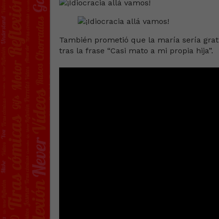
También prometió que la maría sería grat
tras la frase “Casi mato a mi propia hija”.