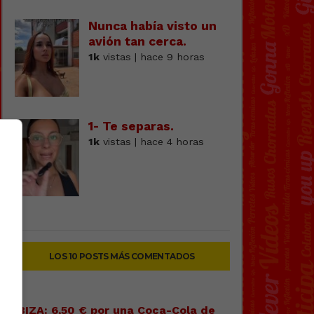
Nunca había visto un
avión tan cerca.
1k
vistas | hace 9 horas
1- Te separas.
1k
vistas | hace 4 horas
LOS 10 POSTS MÁS COMENTADOS
IBIZA: 6,50 € por una Coca-Cola de