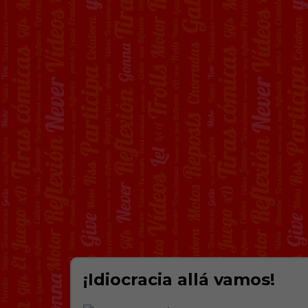
¡Idiocracia allá vamos!