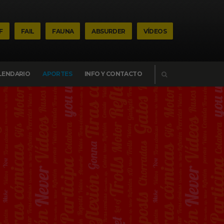
F
FAIL
FAUNA
ABSURDER
VÍDEOS
BUSCAR
LENDARIO
APORTES
INFO Y CONTACTO