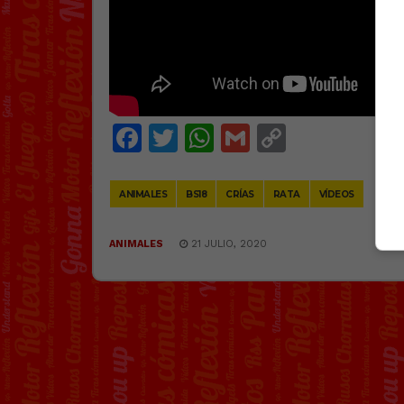
Facebook
Twitter
WhatsApp
Gmail
Copy
Link
ANIMALES
BS18
CRÍAS
RATA
VÍDEOS
ANIMALES
21 JULIO, 2020