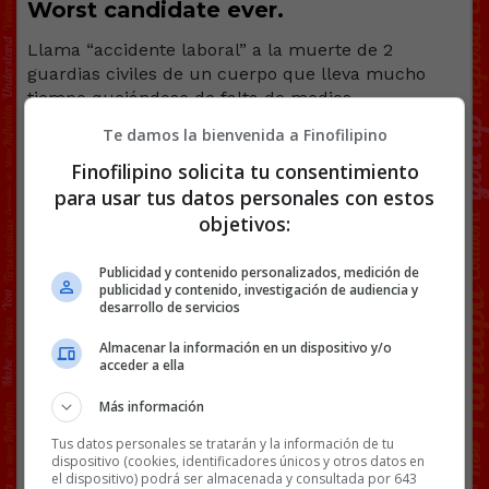
Worst candidate ever.
Llama “accidente laboral” a la muerte de 2
guardias civiles de un cuerpo que lleva mucho
tiempo quejándose de falta de medios.
Te damos la bienvenida a Finofilipino
Es igual que llamar “accidente” a lo de Adamuz
conociendo el lamentable estado de las vías, y
Finofilipino solicita tu consentimiento
llamar “accidente” también al apagón después de
para usar tus datos personales con estos
muchos avisos de que iba a pasar.
objetivos:
La inacción, la negligencia, los políticos
Publicidad y contenido personalizados, medición de
incompetentes… provocan muertes.
publicidad y contenido, investigación de audiencia y
desarrollo de servicios
Almacenar la información en un dispositivo y/o
[
Ver vídeo en X
]
acceder a ella
Facebook
Twitter
WhatsApp
Gmail
Copy
Más información
Link
Tus datos personales se tratarán y la información de tu
dispositivo (cookies, identificadores únicos y otros datos en
ANDALUCÍA
MARÍA JESÚS MONTERO
POLÍTICA
PSOE
el dispositivo) podrá ser almacenada y consultada por 643