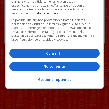
partners y compartida con ellos, o bien usada
VÍDEOS
específicamente por este sitio. Tanto nosotros como
nuestros partners podemos usar datos precisos de
geolocalización.
Lista de partners
.
Es posible que algunos proveedores traten tus datos
166 COMENTARIOS
personales en virtud de un interés legítimo, algo a lo que
puedes oponerte gestionando tus opciones a continuación.
En la parte inferior de esta página o en el menú del sitio,
RANDOM
13 MAYO, 2026
busca un enlace para gestionar o retirar el consentimiento en
la configuración de privacidad y cookies.
Consentir
No consentir
Gestionar opciones