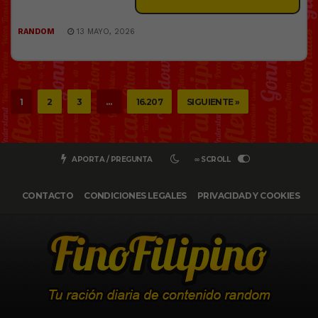
RANDOM
13 MAYO, 2026
1
2
3
…
16.207
SIGUIENTE »
APORTA / PREGUNTA
∞ SCROLL
CONTACTO
CONDICIONES LEGALES
PRIVACIDAD Y COOKIES