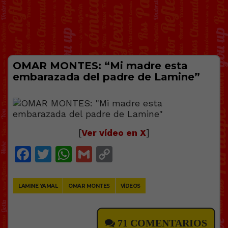
OMAR MONTES: “Mi madre esta
embarazada del padre de Lamine”
[
Ver vídeo en X
]
Facebook
Twitter
WhatsApp
Gmail
Copy
Link
LAMINE YAMAL
OMAR MONTES
VÍDEOS
71 COMENTARIOS