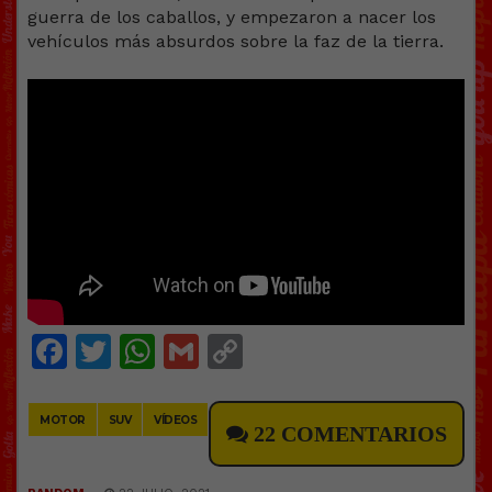
guerra de los caballos, y empezaron a nacer los
vehículos más absurdos sobre la faz de la tierra.
Facebook
Twitter
WhatsApp
Gmail
Copy
Link
MOTOR
SUV
VÍDEOS
22 COMENTARIOS