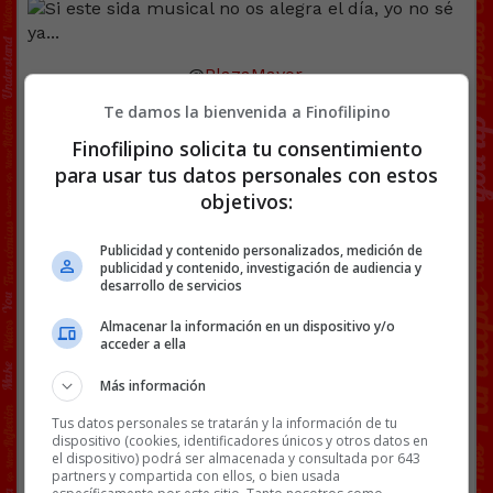
@
PlazaMayor
.
Te damos la bienvenida a Finofilipino
pic.twitter.com/zW3zczLEpe
Finofilipino solicita tu consentimiento
— SpokSponha (@spoksponha)
July 22, 2021
para usar tus datos personales con estos
Aquí tenéis la magia de Spoksponha con una base
objetivos:
que parece nacida para esa letra mierder.
Publicidad y contenido personalizados, medición de
publicidad y contenido, investigación de audiencia y
desarrollo de servicios
Almacenar la información en un dispositivo y/o
acceder a ella
Más información
Tus datos personales se tratarán y la información de tu
dispositivo (cookies, identificadores únicos y otros datos en
el dispositivo) podrá ser almacenada y consultada por 643
partners y compartida con ellos, o bien usada