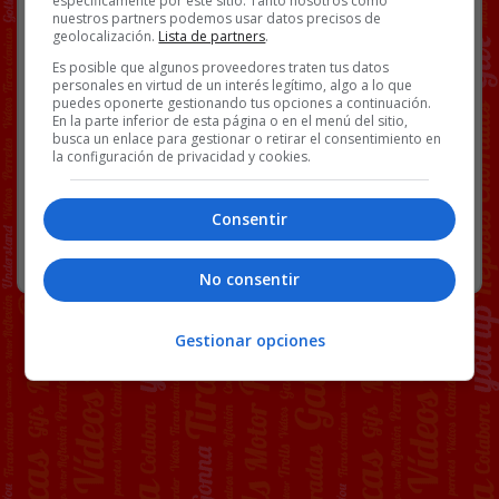
específicamente por este sitio. Tanto nosotros como
nuestros partners podemos usar datos precisos de
Facebook
Twitter
WhatsApp
Gmail
Copy
geolocalización.
Lista de partners
.
Link
Es posible que algunos proveedores traten tus datos
personales en virtud de un interés legítimo, algo a lo que
puedes oponerte gestionando tus opciones a continuación.
CÁNCER
MÚSICA
PLAZA MAYOR
SIDA
VÍDEOS
En la parte inferior de esta página o en el menú del sitio,
busca un enlace para gestionar o retirar el consentimiento en
la configuración de privacidad y cookies.
86 COMENTARIOS
Consentir
RANDOM
22 JULIO, 2021
No consentir
Gestionar opciones