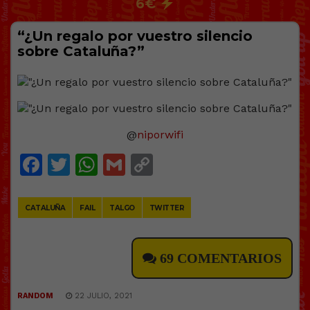
6€
“¿Un regalo por vuestro silencio
sobre Cataluña?”
@
niporwifi
Facebook
Twitter
WhatsApp
Gmail
Copy
Link
CATALUÑA
FAIL
TALGO
TWITTER
69 COMENTARIOS
RANDOM
22 JULIO, 2021