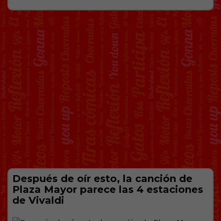
Después de oír esto, la canción de
Plaza Mayor parece las 4 estaciones
de Vivaldi