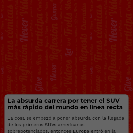
La absurda carrera por tener el SUV
más rápido del mundo en línea recta
La cosa se empezó a poner absurda con la llegada
de los primeros SUVs americanos
sobrepotenciados, entonces Europa entró en la