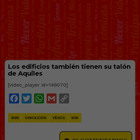
Los edificios también tienen su talón
de Aquiles
[video_player id=149070]
Facebook
Twitter
WhatsApp
Gmail
Copy
Link
BS18
DEMOLICIÓN
VÍDEOS
WIN