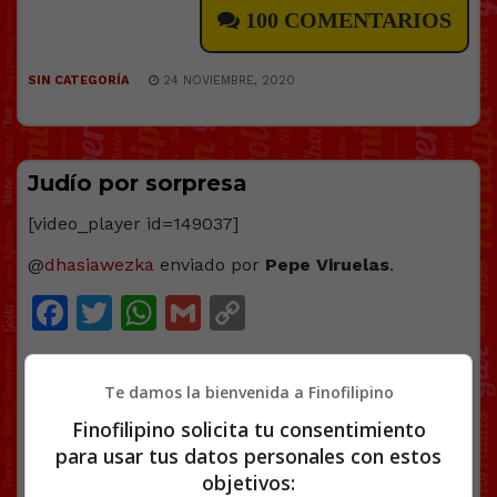
100 COMENTARIOS
SIN CATEGORÍA
24 NOVIEMBRE, 2020
Judío por sorpresa
[video_player id=149037]
@
dhasiawezka
enviado por
Pepe Viruelas
.
Facebook
Twitter
WhatsApp
Gmail
Copy
Link
BS18
CABEZA
CALVOS
VÍDEOS
Te damos la bienvenida a Finofilipino
Finofilipino solicita tu consentimiento
para usar tus datos personales con estos
47 COMENTARIOS
objetivos: