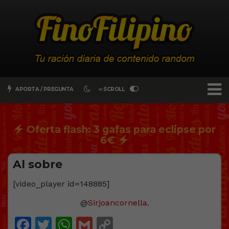
APORTA / PREGUNTA
∞ SCROLL
Oferta flash: 3 gafas para eclipse por
6€
Al sobre
[video_player id=148885]
@
Sirjoancornella
.
Facebook
Twitter
WhatsApp
Gmail
Copy