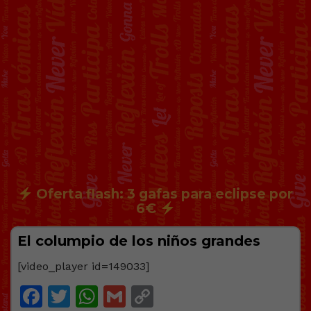
Oferta flash: 3 gafas para eclipse por
6€
El columpio de los niños grandes
[video_player id=149033]
Facebook
Twitter
WhatsApp
Gmail
Copy