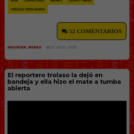
BS18
CAMPEONES
MEMES
OLIVER Y BENJI
VERDAD VERDADERA
52 COMENTARIOS
ABSURDER
,
MEMES
23 JULIO, 2020
El reportero trolaso la dejó en
bandeja y ella hizo el mate a tumba
abierta