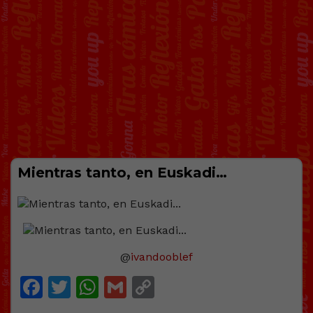
Mientras tanto, en Euskadi…
@
ivandooblef
Facebook
Twitter
WhatsApp
Gmail
Copy
Link