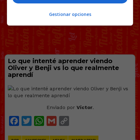
Gestionar opciones
Lo que intenté aprender viendo
Oliver y Benji vs lo que realmente
aprendí
Enviado por
Víctor
.
Facebook
Twitter
WhatsApp
Gmail
Copy
Link