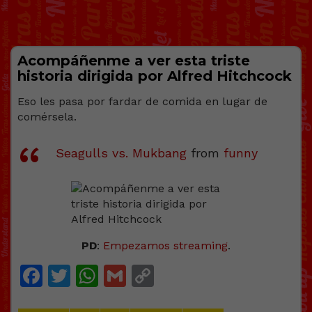
Acompáñenme a ver esta triste
historia dirigida por Alfred Hitchcock
Eso les pasa por fardar de comida en lugar de
comérsela.
Seagulls vs. Mukbang
from
funny
PD
:
Empezamos streaming
.
Facebook
Twitter
WhatsApp
Gmail
Copy
Link