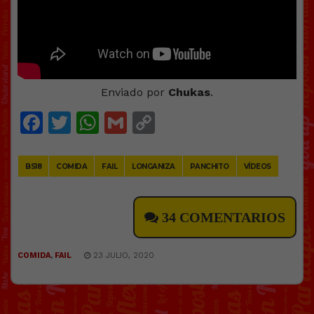
Enviado por
Chukas
.
Facebook
Twitter
WhatsApp
Gmail
Copy
Link
BS18
COMIDA
FAIL
LONGANIZA
PANCHITO
VÍDEOS
34 COMENTARIOS
COMIDA
,
FAIL
23 JULIO, 2020