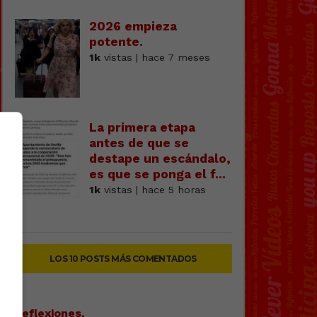
2026 empieza
potente.
1k
vistas | hace 7 meses
La primera etapa
antes de que se
destape un escándalo,
es que se ponga el f...
1k
vistas | hace 5 horas
LOS 10 POSTS MÁS COMENTADOS
Reflexiones.