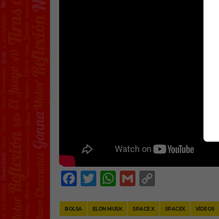
Facebook
Twitter
WhatsApp
Gmail
Copy
Link
BOLSA
ELON MUSK
SPACE X
SPACEX
VÍDEOS