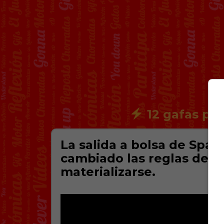
12 gafas par
La salida a bolsa de Spac
cambiado las reglas del 
materializarse.