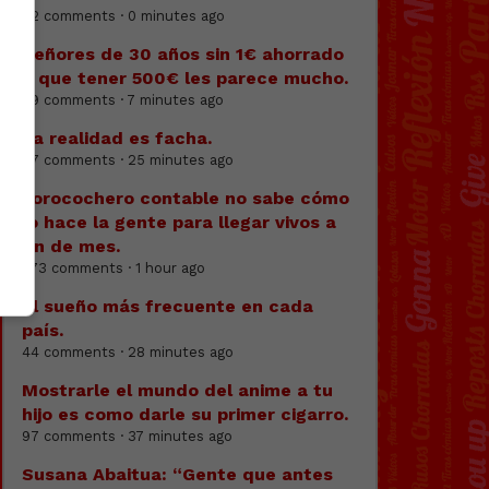
62 comments · 0 minutes ago
Señores de 30 años sin 1€ ahorrado
o que tener 500€ les parece mucho.
79 comments · 7 minutes ago
La realidad es facha.
97 comments · 25 minutes ago
Forocochero contable no sabe cómo
lo hace la gente para llegar vivos a
fin de mes.
373 comments · 1 hour ago
El sueño más frecuente en cada
país.
44 comments · 28 minutes ago
Mostrarle el mundo del anime a tu
hijo es como darle su primer cigarro.
97 comments · 37 minutes ago
Susana Abaitua: “Gente que antes