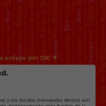
a eclipse por 15€
ad.
va) y los Gordos (Hernández Motos) son
0ga, históricamente, más fuertes de la