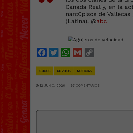
Cañada Real y, en la ac
narc0pisos de Vallecas 
(Latina). @
abc
Facebook
Twitter
WhatsApp
Gmail
Copy
Link
CUCOS
GORDOS
NOTICIAS
12 JUNIO, 2026
97 COMENTARIOS