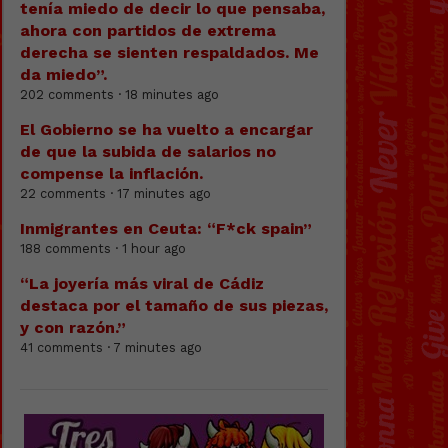
tenía miedo de decir lo que pensaba,
ahora con partidos de extrema
derecha se sienten respaldados. Me
da miedo”.
202 comments · 18 minutes ago
El Gobierno se ha vuelto a encargar
de que la subida de salarios no
compense la inflación.
22 comments · 17 minutes ago
Inmigrantes en Ceuta: “F*ck spain”
188 comments · 1 hour ago
“La joyería más viral de Cádiz
destaca por el tamaño de sus piezas,
y con razón.”
41 comments · 7 minutes ago