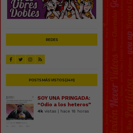
REDES
POSTS MÁS VISTOS (24H)
SOY UNA PRINGADA:
“Odio a los heteros”
4k
vistas | hace 18 horas