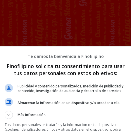
Te damos la bienvenida a Finofilipino
a eclipse por 15€
Finofilipino solicita tu consentimiento para usar
tus datos personales con estos objetivos:
e X es tan disruptiva que ha
Publicidad y contenido personalizados, medición de publicidad y
mercado antes de
contenido, investigación de audiencia y desarrollo de servicios
Almacenar la información en un dispositivo y/o acceder a ella
Más información
Tus datos personales se tratarán y la información de tu dispositivo
(cookies, identificadores únicos y otros datos en el dispositivo) podrá