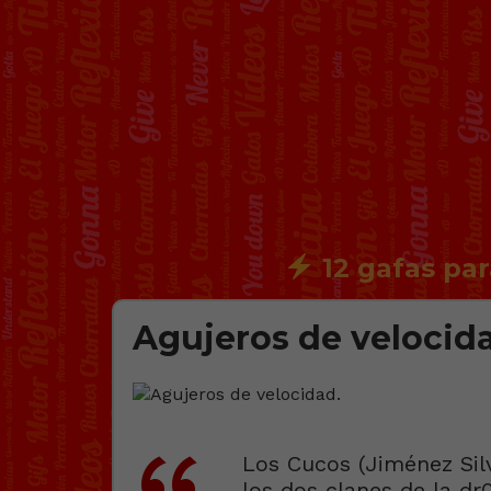
12 gafas par
Agujeros de velocid
Los Cucos (Jiménez Sil
los dos clanes de la dr