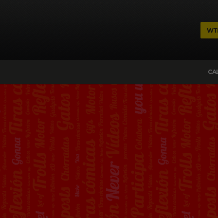
WT
CA