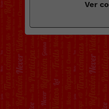
Ver c