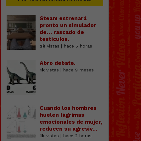
Steam estrenará
pronto un simulador
de… rascado de
testícuIos.
2k
vistas | hace 5 horas
Abro debate.
1k
vistas | hace 9 meses
Cuando los hombres
huelen lágrimas
emocionales de mujer,
reducen su agresiv...
1k
vistas | hace 2 horas