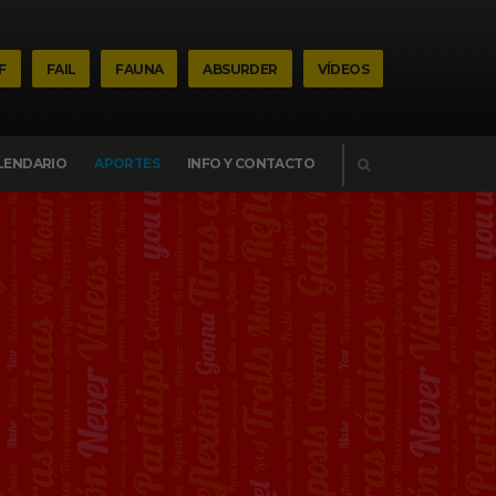
F
FAIL
FAUNA
ABSURDER
VÍDEOS
BUSCAR
LENDARIO
APORTES
INFO Y CONTACTO