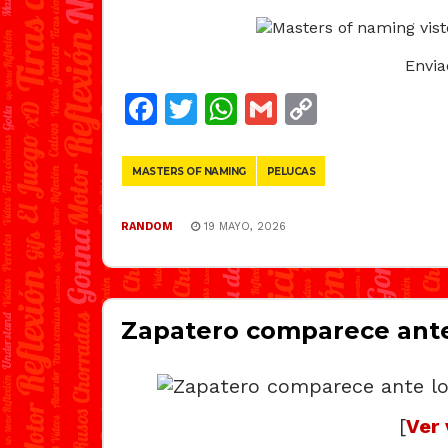
Envi
Facebook
Twitter
WhatsApp
Gmail
Copy
Link
MASTERS OF NAMING
PELUCAS
RANDOM
19 MAYO, 2026
Zapatero comparece ante
[
Ver 