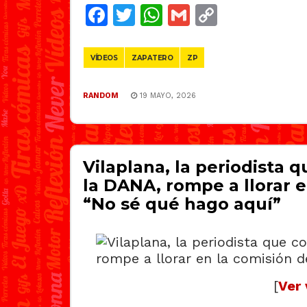
Facebook
Twitter
WhatsApp
Gmail
Copy
Link
VÍDEOS
ZAPATERO
ZP
RANDOM
19 MAYO, 2026
Vilaplana, la periodista 
la DANA, rompe a llorar e
“No sé qué hago aquí”
[
Ver 