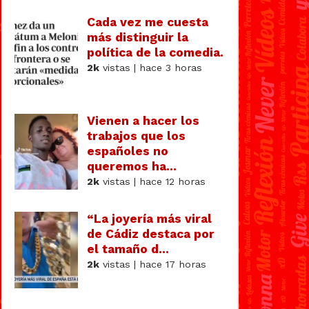
Cada vez me cuesta
más distinguir la
política de la comedia.
2k
vistas | hace 3 horas
Vienen a hacer los
trabajos que los
españoles no
queremos ha...
2k
vistas | hace 12 horas
“La joyería más viral
de Cádiz destaca por
el tamaño d...
2k
vistas | hace 17 horas