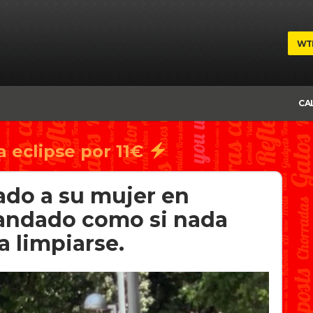
WT
CA
a eclipse por 11€
ado a su mujer en
 andado como si nada
a limpiarse.