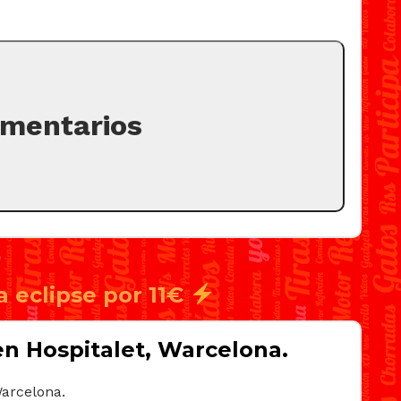
omentarios
a eclipse por 11€
en Hospitalet, Warcelona.