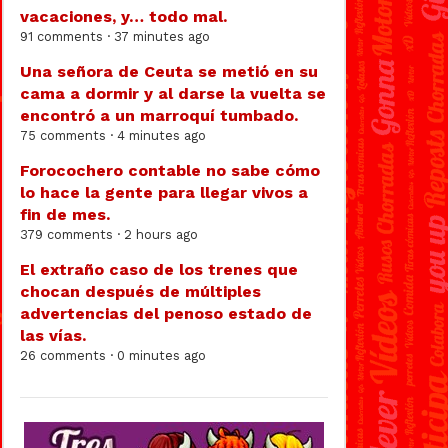
vacaciones, y… todo mal.
91 comments · 37 minutes ago
Una señora de Ceuta se metió en su
cama a dormir y al darse la vuelta se
encontró a un marroquí tumbado.
75 comments · 4 minutes ago
Forocochero contable no sabe cómo
lo hace la gente para llegar vivos a
fin de mes.
379 comments · 2 hours ago
El extraño caso de los trenes que
chocan después de múltiples
advertencias del penoso estado de
las vías.
26 comments · 0 minutes ago