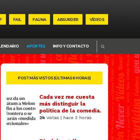
F
FAIL
FAUNA
ABSURDER
VÍDEOS
BUSCAR
LENDARIO
APORTES
INFO Y CONTACTO
POST MÁS VISTOS (ÚLTIMAS 6 HORAS)
Cada vez me cuesta
más distinguir la
política de la comedia.
2k
vistas | hace 3 horas