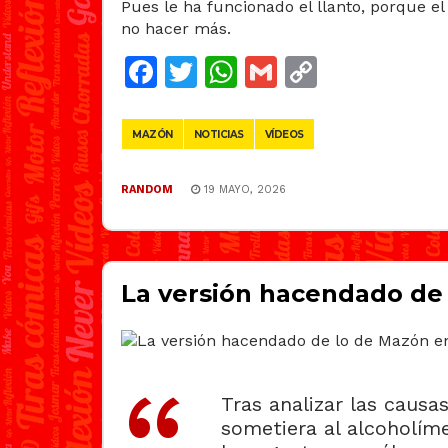
Pues le ha funcionado el llanto, porque e
no hacer más.
Facebook
Twitter
WhatsApp
Gmail
Copy
Link
MAZÓN
NOTICIAS
VÍDEOS
RANDOM
19 MAYO, 2026
La versión hacendado de 
Tras analizar las causa
sometiera al alcoholíme