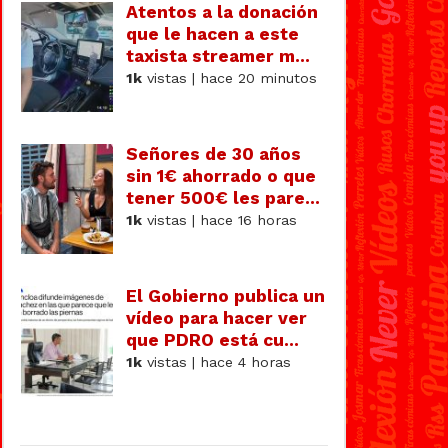
Atentos a la donación
que le hacen a este
taxista streamer m...
1k
vistas | hace 20 minutos
Señores de 30 años
sin 1€ ahorrado o que
tener 500€ les pare...
1k
vistas | hace 16 horas
El Gobierno publica un
vídeo para hacer ver
que PDRO está cu...
1k
vistas | hace 4 horas