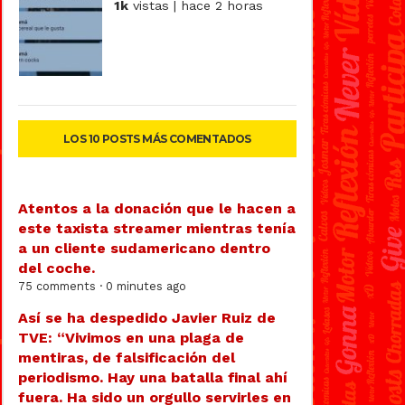
1k
vistas | hace 2 horas
LOS 10 POSTS MÁS COMENTADOS
Atentos a la donación que le hacen a
este taxista streamer mientras tenía
a un cliente sudamericano dentro
del coche.
75 comments · 0 minutes ago
Así se ha despedido Javier Ruiz de
TVE: “Vivimos en una plaga de
mentiras, de falsificación del
periodismo. Hay una batalla final ahí
fuera. Ha sido un orgullo servirles en