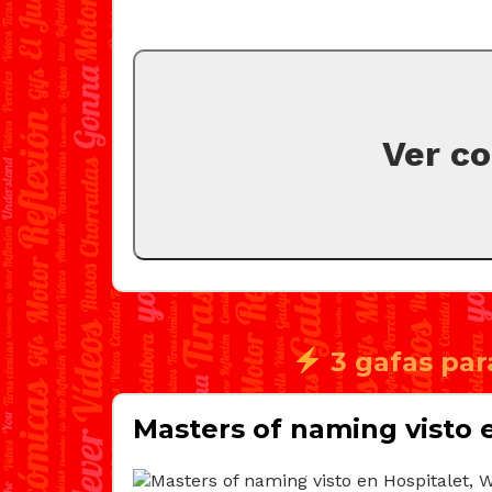
Ver c
3 gafas par
Masters of naming visto 