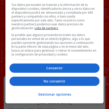
Tus datos personales se tratarán y la información de tu
dispositivo (cookies, identificadores únicos y otros datos en
el dispositivo) podrá ser almacenada y consultada por 643
partners y compartida con ellos, o bien usada
específicamente por este sitio. Tanto nosotros como
nuestros partners podemos usar datos precisos de
geolocalización.
Lista de partners
.
Es posible que algunos proveedores traten tus datos
personales en virtud de un interés legítimo, algo a lo que
puedes oponerte gestionando tus opciones a continuación.
En la parte inferior de esta página o en el menú del sitio,
busca un enlace para gestionar o retirar el consentimiento en
la configuración de privacidad y cookies.
Consentir
Sonaba mejor en su imaginación.
No consentir
Gestionar opciones
[
Ver vídeo en X
]