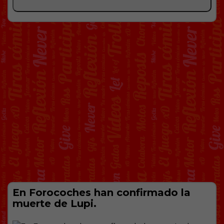
En Forocoches han confirmado la
muerte de Lupi.