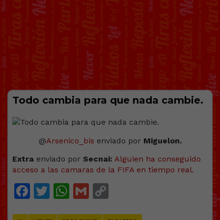
Todo cambia para que nada cambie.
@
Arsenico_bis
enviado por
Miguelon.
Extra
enviado por
Secnai:
Alguien ha conseguido
acceso a las camaras de la FIFA en tiempo real.
Facebook
Twitter
WhatsApp
Gmail
Copy
Link