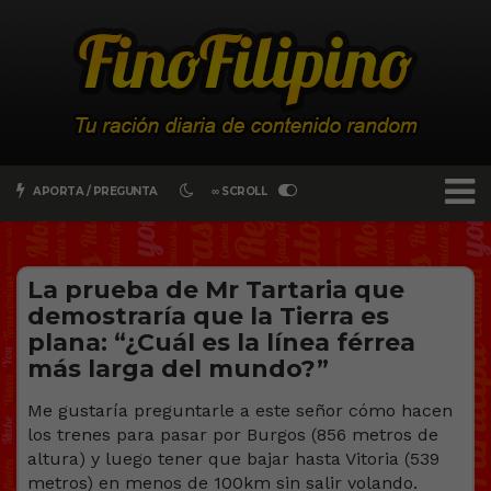
APORTA / PREGUNTA
∞ SCROLL
La prueba de Mr Tartaria que
demostraría que la Tierra es
plana: “¿Cuál es la línea férrea
más larga del mundo?”
Me gustaría preguntarle a este señor cómo hacen
los trenes para pasar por Burgos (856 metros de
altura) y luego tener que bajar hasta Vitoria (539
metros) en menos de 100km sin salir volando.