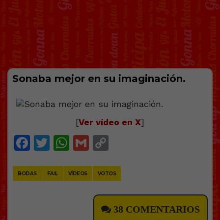
Sonaba mejor en su imaginación.
[
Ver vídeo en X
]
Facebook
Twitter
WhatsApp
Gmail
Copy
Link
BODAS
FAIL
VÍDEOS
VOTOS
38 COMENTARIOS