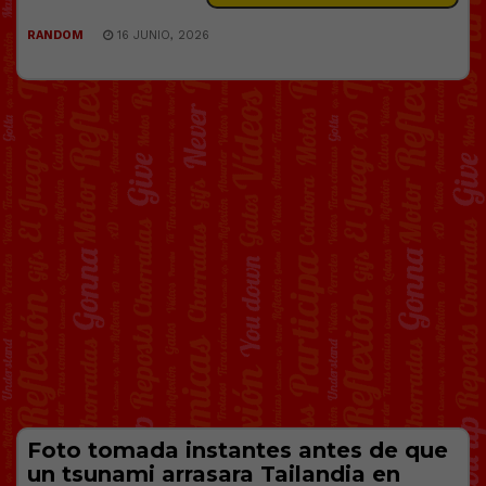
RANDOM
16 JUNIO, 2026
Foto tomada instantes antes de que
un tsunami arrasara Tailandia en