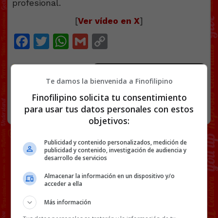
[
Ver vídeo en X
]
Facebook
Twitter
WhatsApp
Gmail
Copy
Link
LUCHA
VÍDEOS
98 COMENTARIOS
Te damos la bienvenida a Finofilipino
Finofilipino solicita tu consentimiento
RANDOM
16 JUNIO, 2026
para usar tus datos personales con estos
objetivos:
Publicidad y contenido personalizados, medición de
publicidad y contenido, investigación de audiencia y
desarrollo de servicios
Almacenar la información en un dispositivo y/o
acceder a ella
Más información