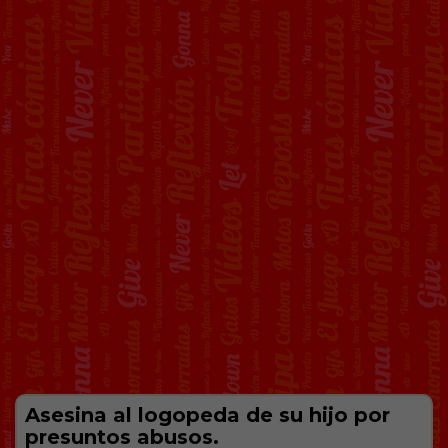
Asеsina al logopeda de su hijo por
presuntos abusоs.