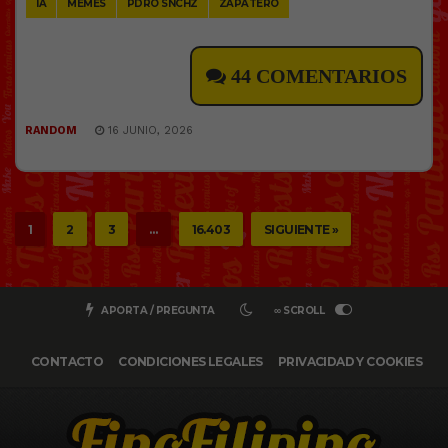
IA
MEMES
PDRO SNCHZ
ZAPATERO
44 COMENTARIOS
RANDOM
16 JUNIO, 2026
1
2
3
…
16.403
SIGUIENTE »
APORTA / PREGUNTA
∞ SCROLL
CONTACTO
CONDICIONES LEGALES
PRIVACIDAD Y COOKIES