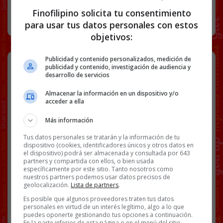
Finofilipino solicita tu consentimiento
RANDOM
16 AGOSTO, 2025
para usar tus datos personales con estos
objetivos:
Publicidad y contenido personalizados, medición de
Igual hay algún factor más
publicidad y contenido, investigación de audiencia y
importante que el calor en esto de
desarrollo de servicios
los incendios…
Almacenar la información en un dispositivo y/o
acceder a ella
Viendo este gráfico de los últimos 20
Más información
años de incendios en España, hay un
patrón que no parece responder al
Tus datos personales se tratarán y la información de tu
dispositivo (cookies, identificadores únicos y otros datos en
clima y a las altas temperaturas, o al
el dispositivo) podrá ser almacenada y consultada por 643
menos no solo a eso.
partners y compartida con ellos, o bien usada
@
DavidGalanBolsa
específicamente por este sitio. Tanto nosotros como
nuestros partners podemos usar datos precisos de
geolocalización.
Lista de partners
.
Es posible que algunos proveedores traten tus datos
personales en virtud de un interés legítimo, algo a lo que
puedes oponerte gestionando tus opciones a continuación.
En la parte inferior de esta página o en el menú del sitio,