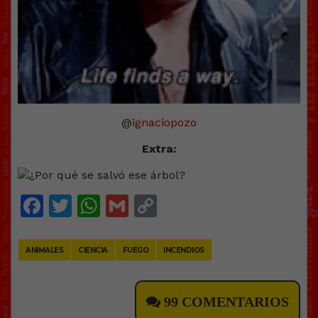
@
ignaciopozo
Extra:
Facebook
Twitter
WhatsApp
Gmail
Copy
Link
ANIMALES
CIENCIA
FUEGO
INCENDIOS
99 COMENTARIOS