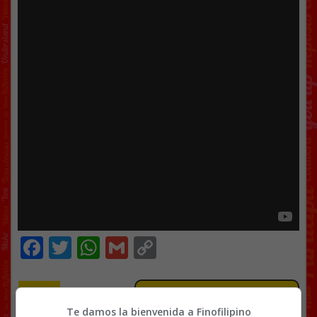
Facebook
Twitter
WhatsApp
Gmail
Copy
Link
VÍDEOS
13 COMENTARIOS
Te damos la bienvenida a Finofilipino