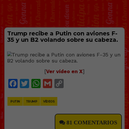
Trump recibe a Putin con aviones F-
35 y un B2 volando sobre su cabeza.
[
Ver vídeo en X
]
Facebook
Twitter
WhatsApp
Gmail
Copy
Link
PUTIN
TRUMP
VÍDEOS
81 COMENTARIOS