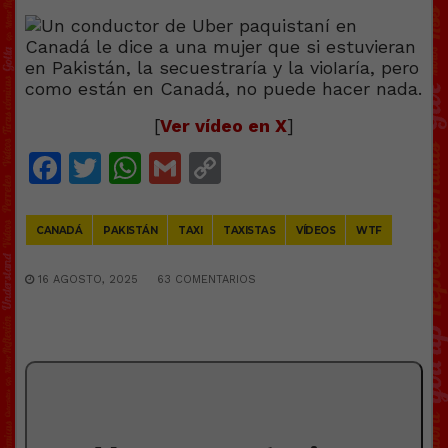
[
Ver vídeo en X
]
Facebook
Twitter
WhatsApp
Gmail
Copy
Link
CANADÁ
PAKISTÁN
TAXI
TAXISTAS
VÍDEOS
WTF
16 AGOSTO, 2025
63 COMENTARIOS