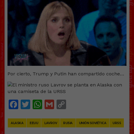
Por cierto, Trump y Putin han compartido coche…
Facebook
Twitter
WhatsApp
Gmail
Copy
Link
ALASKA
EEUU
LAVROV
RUSIA
UNIÓN SOVIÉTICA
URSS