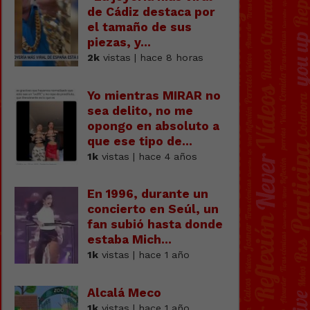
de Cádiz destaca por
el tamaño de sus
piezas, y...
2k
vistas | hace 8 horas
Yo mientras MIRAR no
sea delito, no me
opongo en absoluto a
que ese tipo de...
1k
vistas | hace 4 años
En 1996, durante un
concierto en Seúl, un
fan subió hasta donde
estaba Mich...
1k
vistas | hace 1 año
Alcalá Meco
1k
vistas | hace 1 año