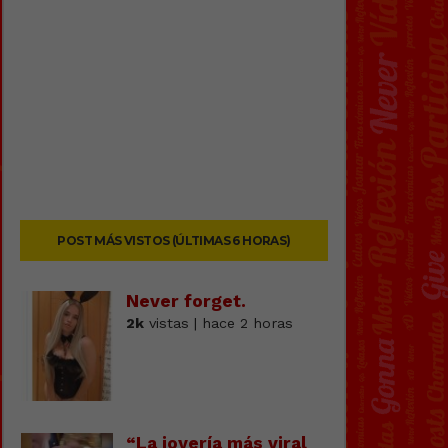
POST MÁS VISTOS (ÚLTIMAS 6 HORAS)
Never forget.
2k
vistas | hace 2 horas
“La joyería más viral