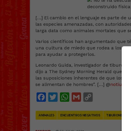
[…] El cambio en el lenguaje es parte de 
las especies amenazadas, con autoridades
larga data como animales mortales que s
Varios científicos han argumentado que 
una cultura de miedo que rodea a los ani
para ayudar a protegerlos.
Leonardo Guida, investigador de tiburones
dijo a The Sydney Morning Herald que pone
las suposiciones inherentes de que los ti
se alimentan de hombres”. […] @
notiulti
Facebook
Twitter
WhatsApp
Gmail
Copy
Link
ANIMALES
ENCUENTROS NEGATIVOS
TIBURONES