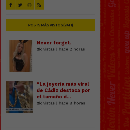
POSTS MÁS VISTOS (24H)
Never forget.
2k
vistas | hace 2 horas
“La joyería más viral
de Cádiz destaca por
el tamaño d...
2k
vistas | hace 8 horas