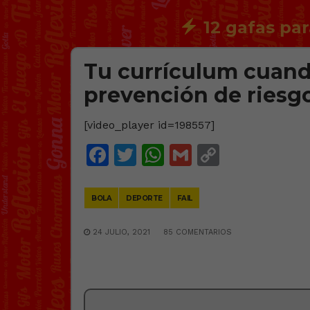
12 gafas par
Tu currículum cuand
prevención de riesgo
[video_player id=198557]
Facebook
Twitter
WhatsApp
Gmail
Copy
Link
BOLA
DEPORTE
FAIL
24 JULIO, 2021
85 COMENTARIOS