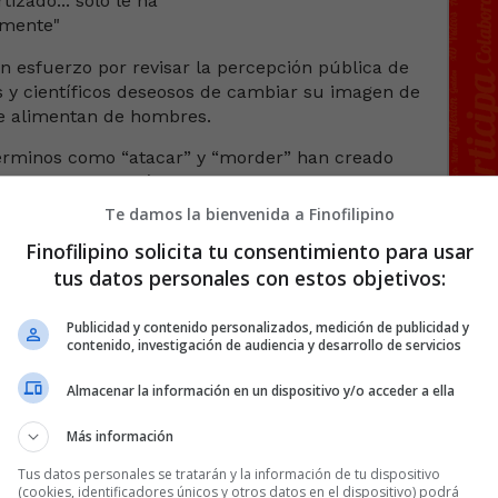
un esfuerzo por revisar la percepción pública de
 y científicos deseosos de cambiar su imagen de
e alimentan de hombres.
términos como “atacar” y “morder” han creado
males, lo que está perjudicando los esfuerzos
Te damos la bienvenida a Finofilipino
 en el australiano Marine Conservation Society,
Finofilipino solicita tu consentimiento para usar
r fin al uso de tales términos “ayuda a disipar
tus datos personales con estos objetivos:
burones son monstruos voraces y sin sentido que
Publicidad y contenido personalizados, medición de publicidad y
contenido, investigación de audiencia y desarrollo de servicios
Almacenar la información en un dispositivo y/o acceder a ella
Más información
141 COMENTARIOS
Tus datos personales se tratarán y la información de tu dispositivo
(cookies, identificadores únicos y otros datos en el dispositivo) podrá