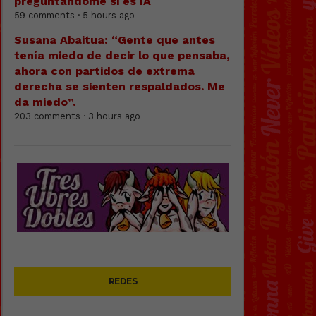
preguntándome si es IA
59 comments · 5 hours ago
Susana Abaitua: “Gente que antes
tenía miedo de decir lo que pensaba,
ahora con partidos de extrema
derecha se sienten respaldados. Me
da miedo”.
203 comments · 3 hours ago
REDES