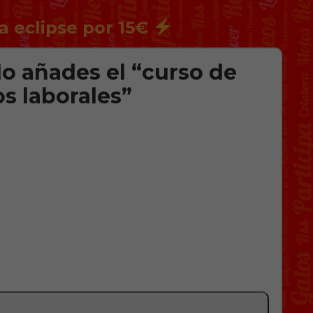
a eclipse por 15€
o añades el “curso de
s laborales”