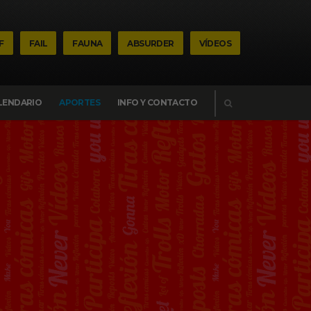
F
FAIL
FAUNA
ABSURDER
VÍDEOS
BUSCAR
LENDARIO
APORTES
INFO Y CONTACTO