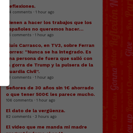
Reflexiones.
114 comments · 1 hour ago
Vienen a hacer los trabajos que los
españoles no queremos hacer…
66 comments · 1 hour ago
Lluís Carrasco, en TV3, sobre Ferran
Torres: “Nunca se ha integrado. Es
una persona de fuera que salió con
la gorra de Trump y la pulsera de la
Guardia Civil”.
83 comments · 1 hour ago
Señores de 30 años sin 1€ ahorrado
o que tener 500€ les parece mucho.
106 comments · 1 hour ago
El dato de la vergüenza.
82 comments · 3 hours ago
El video que me manda mi madre