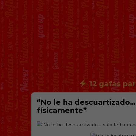
12 gafas par
“No le ha descuartizado…
físicamente”