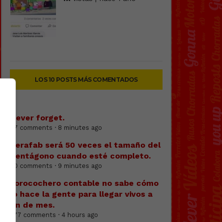
LOS 10 POSTS MÁS COMENTADOS
Never forget.
77 comments · 8 minutes ago
Terafab será 50 veces el tamaño del
Pentágono cuando esté completo.
90 comments · 9 minutes ago
Forocochero contable no sabe cómo
lo hace la gente para llegar vivos a
fin de mes.
377 comments · 4 hours ago