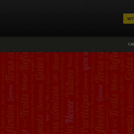
WT
CA