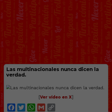
Las multinacionales nunca dicen la
verdad.
[
Ver vídeo en X
]
Facebook
Twitter
WhatsApp
Gmail
Copy