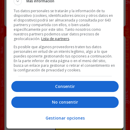
Más información
Tus datos personales se tratarán y la información de tu
dispositivo (cookies, identificadores únicos y otros datos en
RANDOM
31 MARZO, 2025
el dispositivo) podrá ser almacenada y consultada por 643
partners y compartida con ellos, o bien usada
específicamente por este sitio. Tanto nosotros como
nuestros partners podemos usar datos precisos de
geolocalización.
Lista de partners
.
Esto pasó ayer en Monza (el piloto
Es posible que algunos proveedores traten tus datos
está bien)
personales en virtud de un interés legítimo, algo a lo que
puedes oponerte gestionando tus opciones a continuación.
En la parte inferior de esta página o en el menú del sitio,
busca un enlace para gestionar o retirar el consentimiento en
la configuración de privacidad y cookies.
[
Ver vídeo en X
]
Facebook
Twitter
WhatsApp
Gmail
Copy
Consentir
Link
No consentir
MONZA
MOTOR
VÍDEOS
Gestionar opciones
17 COMENTARIOS