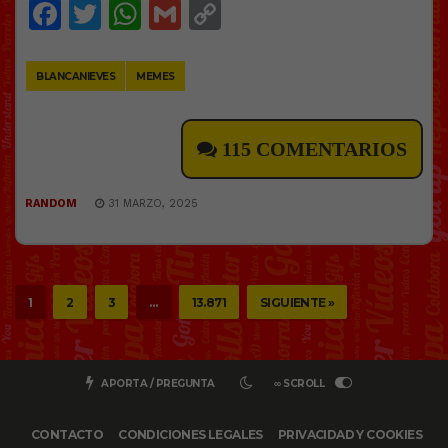
Facebook
Twitter
WhatsApp
Gmail
Copy
Link
BLANCANIEVES
MEMES
115 COMENTARIOS
RANDOM
31 MARZO, 2025
1
2
3
…
13.871
SIGUIENTE »
APORTA / PREGUNTA
∞ SCROLL
CONTACTO
CONDICIONES LEGALES
PRIVACIDAD Y COOKIES