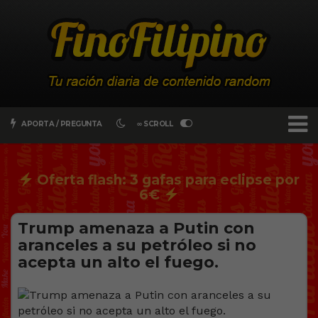
APORTA / PREGUNTA
∞ SCROLL
Oferta flash: 3 gafas para eclipse por
6€
Trump amenaza a Putin con
aranceles a su petróleo si no
acepta un alto el fuego.