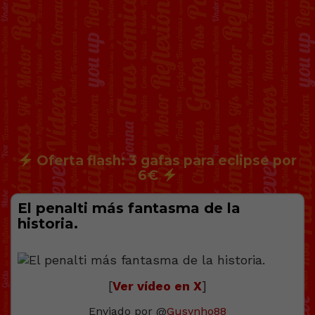
Oferta flash: 3 gafas para eclipse por
6€
El penalti más fantasma de la
historia.
[
Ver vídeo en X
]
Enviado por @
Gusynho88