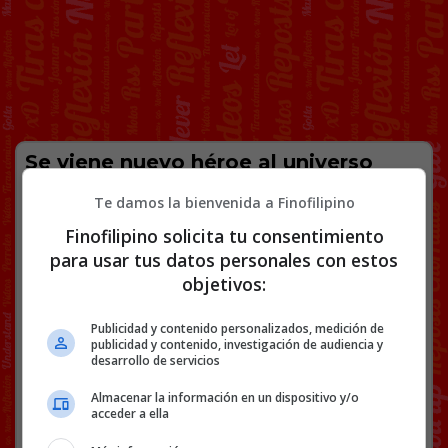
Se viene nuevo héroe al universo
Marvel.
Te damos la bienvenida a Finofilipino
Finofilipino solicita tu consentimiento
para usar tus datos personales con estos
@
UniCatolicos_es
objetivos:
Facebook
Twitter
WhatsApp
Gmail
Copy
Publicidad y contenido personalizados, medición de
Link
publicidad y contenido, investigación de audiencia y
desarrollo de servicios
CRUZ
EL VALLE DE LOS CAÍDOS
ESPADA
RELIGIÓN
WTF
Almacenar la información en un dispositivo y/o
acceder a ella
39 COMENTARIOS