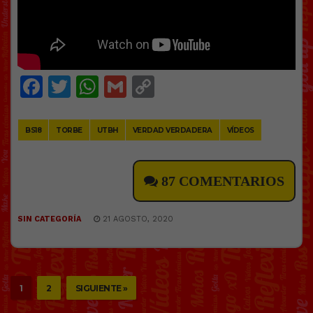
Facebook
Twitter
WhatsApp
Gmail
Copy
Link
BS18
TORBE
UTBH
VERDAD VERDADERA
VÍDEOS
87 COMENTARIOS
SIN CATEGORÍA
21 AGOSTO, 2020
1
2
SIGUIENTE »