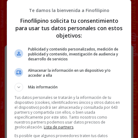
Te damos la bienvenida a Finofilipino
Finofilipino solicita tu consentimiento
para usar tus datos personales con estos
objetivos:
Publicidad y contenido personalizados, medición de
“Soy la primera testigo protegida del
publicidad y contenido, investigación de audiencia y
caso Torbe”.
desarrollo de servicios
Almacenar la información en un dispositivo y/o
acceder a ella
Más información
[
Ver vídeo en X
]
Tus datos personales se tratarán y la información de tu
dispositivo (cookies, identificadores únicos y otros datos en
el dispositivo) podrá ser almacenada y consultada por 643
partners y compartida con ellos, o bien usada
específicamente por este sitio. Tanto nosotros como
nuestros partners podemos usar datos precisos de
Facebook
Twitter
WhatsApp
Gmail
Copy
geolocalización.
Lista de partners
.
Es posible que algunos proveedores traten tus datos