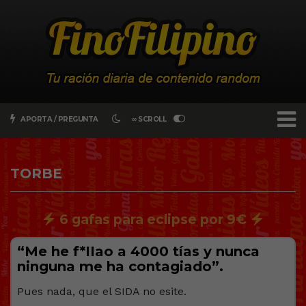
APORTA / PREGUNTA
∞ SCROLL
TORBE
6 gafas para eclipse por 9€
“Me he f*IIao a 4000 tías y nunca
ninguna me ha contagiado”.
Pues nada, que el SIDA no esite.