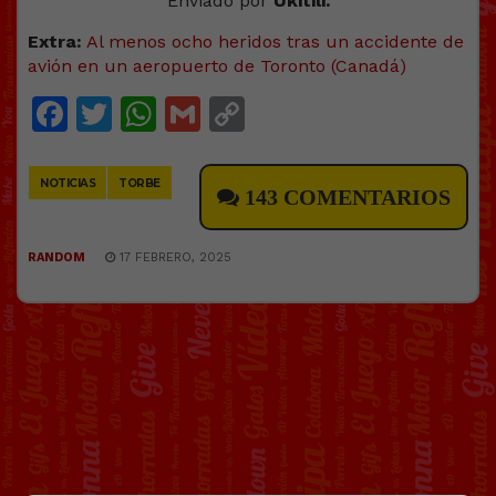
Enviado por
Ukitili.
Extra:
Al menos ocho heridos tras un accidente de
avión en un aeropuerto de Toronto (Canadá)
Facebook
Twitter
WhatsApp
Gmail
Copy
Link
NOTICIAS
TORBE
143 COMENTARIOS
RANDOM
17 FEBRERO, 2025