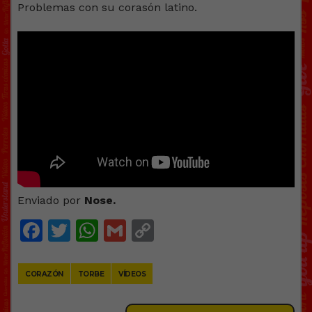
Problemas con su corasón latino.
Enviado por
Nose.
Facebook
Twitter
WhatsApp
Gmail
Copy
Link
CORAZÓN
TORBE
VÍDEOS