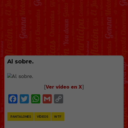
Al sobre.
[
Ver vídeo en X
]
Facebook
Twitter
WhatsApp
Gmail
Copy
Link
PANTALONES
VÍDEOS
WTF