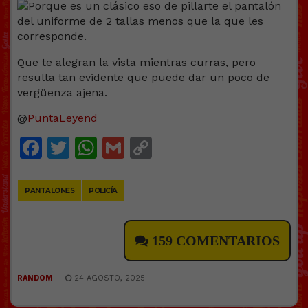
Que te alegran la vista mientras curras, pero
resulta tan evidente que puede dar un poco de
vergüenza ajena.
@
PuntaLeyend
Facebook
Twitter
WhatsApp
Gmail
Copy
Link
PANTALONES
POLICÍA
159 COMENTARIOS
RANDOM
24 AGOSTO, 2025