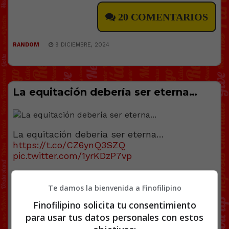
20 COMENTARIOS
RANDOM
9 DICIEMBRE, 2024
La equitación debería ser eterna…
La equitación debería ser eterna…
https://t.co/CZ6ynQ3SZQ
pic.twitter.com/1yrKDzP7vp
— EstaPasando (@EstaPasandoEsto)
September 15, 2024
Te damos la bienvenida a Finofilipino
[
Ver vídeo en X
]
Finofilipino solicita tu consentimiento
para usar tus datos personales con estos
Facebook
Twitter
WhatsApp
Gmail
Copy