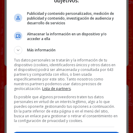
objetivos:
Link
Publicidad y contenido personalizados, medición de
EQUITACIÓN
PANTALONES
VÍDEOS
WTF
publicidad y contenido, investigación de audiencia y
desarrollo de servicios
Almacenar la información en un dispositivo y/o
54 COMENTARIOS
acceder a ella
Más información
RANDOM
15 SEPTIEMBRE, 2024
Tus datos personales se tratarán y la información de tu
dispositivo (cookies, identificadores únicos y otros datos en
el dispositivo) podrá ser almacenada y consultada por 643
partners y compartida con ellos, o bien usada
específicamente por este sitio. Tanto nosotros como
nuestros partners podemos usar datos precisos de
geolocalización.
Lista de partners
.
Es posible que algunos proveedores traten tus datos
personales en virtud de un interés legítimo, algo a lo que
puedes oponerte gestionando tus opciones a continuación.
En la parte inferior de esta página o en el menú del sitio,
busca un enlace para gestionar o retirar el consentimiento en
la configuración de privacidad y cookies.