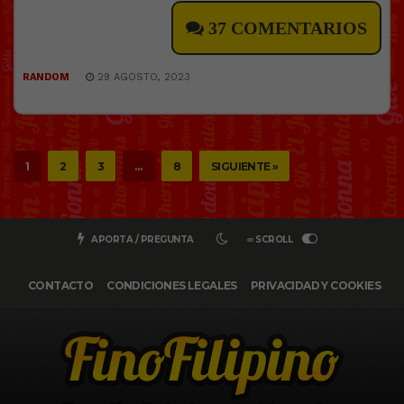
37 COMENTARIOS
RANDOM
29 AGOSTO, 2023
1
2
3
…
8
SIGUIENTE »
APORTA / PREGUNTA
∞ SCROLL
CONTACTO
CONDICIONES LEGALES
PRIVACIDAD Y COOKIES