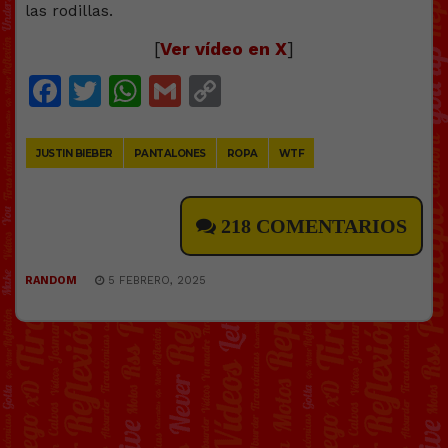
[
Ver vídeo en X
]
Facebook
Twitter
WhatsApp
Gmail
Copy
Link
JUSTIN BIEBER
PANTALONES
ROPA
WTF
218 COMENTARIOS
RANDOM
5 FEBRERO, 2025