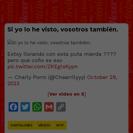
Si yo lo he visto, vosotros también.
Estoy llorando con esta puta mierda ????
pero que coño es eso
pic.twitter.com/ZKEglsKypn
— Charly Porro (@Chaarrllyyy)
October 29,
2023
[
Ver vídeo en X
]
Facebook
Twitter
WhatsApp
Gmail
Copy
Link
PANTALONES
VÍDEOS
WTF