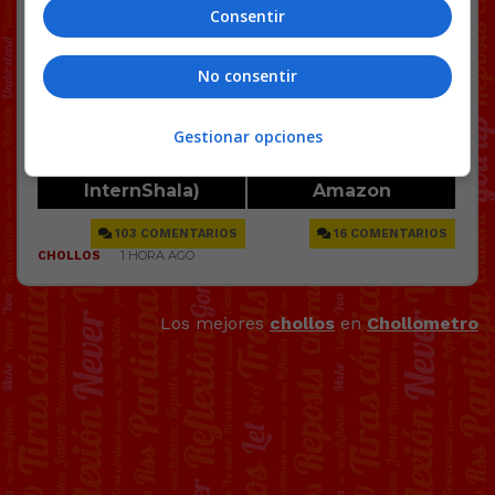
Consentir
No consentir
Gestionar opciones
Los mejores
chollos
en
Chollometro