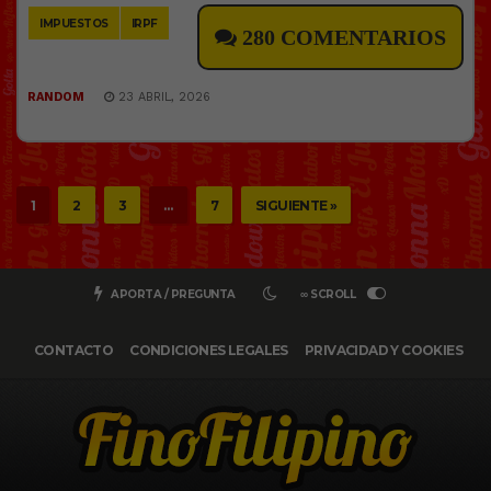
IMPUESTOS
IRPF
280 COMENTARIOS
RANDOM
23 ABRIL, 2026
1
2
3
…
7
SIGUIENTE »
APORTA / PREGUNTA
∞ SCROLL
CONTACTO
CONDICIONES LEGALES
PRIVACIDAD Y COOKIES