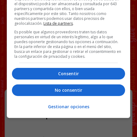
el dispositivo) podrá ser almacenada y consultada por 643
partners y compartida con ellos, o bien usada
específicamente por este sitio. Tanto nosotros como
nuestros partners podemos usar datos precisos de
geolocalización.
Lista de partners
.
Es posible que algunos proveedores traten tus datos
personales en virtud de un interés legítimo, algo a lo que
puedes oponerte gestionando tus opciones a continuación.
En la parte inferior de esta página o en el menú del sitio,
busca un enlace para gestionar o retirar el consentimiento en
la configuración de privacidad y cookies.
Consentir
No consentir
Vox propone reducir el IRPF a 3
tramos y no me parece mala idea a
Gestionar opciones
la vista del destino bastardo de
nuestros impuestos: