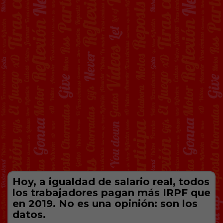
Hoy, a igualdad de salario real, todos
los trabajadores pagan más IRPF que
en 2019. No es una opinión: son los
datos.