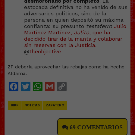
desmoronado por completo
. La
estocada definitiva no ha venido de sus
adversarios políticos, sino de la
persona en quien depositó su máxima
confianza: su presunto
testaferro
Julio
Martínez Martínez,
Julito
, que ha
decidido tirar de la manta y colaborar
sin reservas con la Justicia.
@
theobjective
ZP debería aprovechar las rebajas como ha hecho
Aldama.
Facebook
Twitter
WhatsApp
Gmail
Copy
Link
IRPF
NOTICIAS
ZAPATERO
69 COMENTARIOS