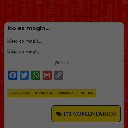
No es magia…
@
ftrsta_
Facebook
Twitter
WhatsApp
Gmail
Copy
Link
CITA PREVIA
IMPUESTOS
SANIDAD
TWITTER
171 COMENTARIOS