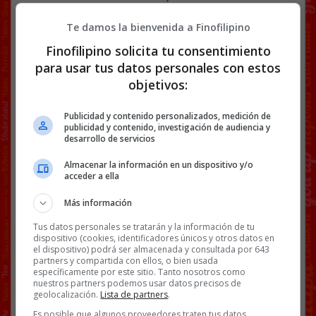
Servicio Público de Empleo Estatal
(SEPE) en Mérida. El trabajador, de 56
Te damos la bienvenida a Finofilipino
años, acumula casi cuatro décadas de
Finofilipino solicita tu consentimiento
experiencia en la Administración y
para usar tus datos personales con estos
asegura que su única intención ha sido
objetivos:
prestar ayuda a personas que, por
diferentes circunstancias, no lograban
acceder a los servicios básicos del
Publicidad y contenido personalizados, medición de
publicidad y contenido, investigación de audiencia y
organismo encargado de gestionar
desarrollo de servicios
prestaciones y subsidios por
desempleo. @
cadenaser
Almacenar la información en un dispositivo y/o
acceder a ella
Más información
Tus datos personales se tratarán y la información de tu
Extra:
La Guardia Civil apunta a que su jefe le
dispositivo (cookies, identificadores únicos y otros datos en
el dispositivo) podrá ser almacenada y consultada por 643
ordenó «ponerse de perfil» con el hermano de
partners y compartida con ellos, o bien usada
Sánchez
.
específicamente por este sitio. Tanto nosotros como
nuestros partners podemos usar datos precisos de
Facebook
Twitter
WhatsApp
Gmail
Copy
geolocalización.
Lista de partners
.
Es posible que algunos proveedores traten tus datos