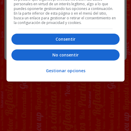
Link
personales en virtud de un interés legítimo, algo a lo que
puedes oponerte gestionando tus opciones a continuación.
CITA PREVIA
FUNCIONARIOS
NOTICIAS
En la parte inferior de esta página o en el menú del sitio,
busca un enlace para gestionar o retirar el consentimiento en
la configuración de privacidad y cookies.
84 COMENTARIOS
Consentir
RANDOM
3 JUNIO, 2026
No consentir
Gestionar opciones