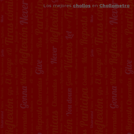
Los mejores
chollos
en
Chollometro