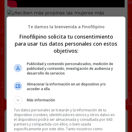
Te damos la bienvenida a Finofilipino
Facebook
Twitter
WhatsApp
Gmail
Copy
Finofilipino solicita tu consentimiento
Link
para usar tus datos personales con estos
objetivos:
CAZADORES DE MITOS
CHICAS
VÍDEOS
Publicidad y contenido personalizados, medición de
publicidad y contenido, investigación de audiencia y
41 COMENTARIOS
desarrollo de servicios
Almacenar la información en un dispositivo y/o
RANDOM
13 ENERO, 2024
acceder a ella
Más información
Tus datos personales se tratarán y la información de tu
Cazadores de Mitos ha caído en
dispositivo (cookies, identificadores únicos y otros datos en
el dispositivo) podrá ser almacenada y consultada por 643
desgracia…
partners y compartida con ellos, o bien usada
específicamente por este sitio. Tanto nosotros como