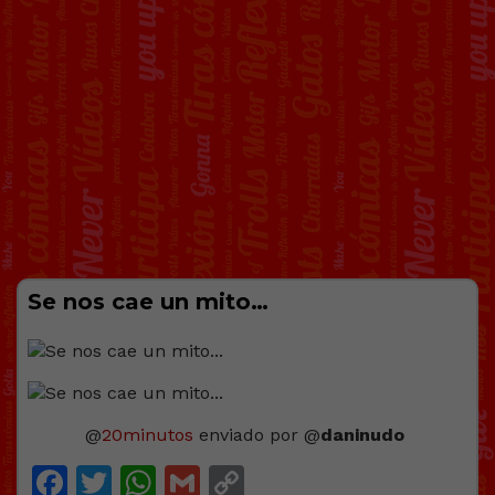
Se nos cae un mito…
@
20minutos
enviado por @
daninudo
Facebook
Twitter
WhatsApp
Gmail
Copy