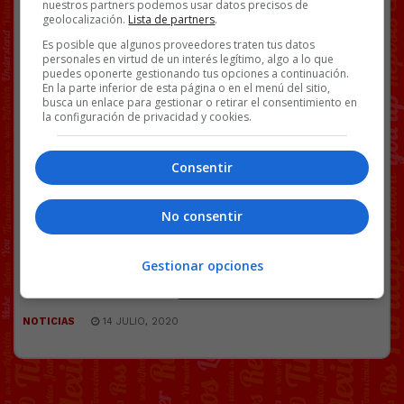
nuestros partners podemos usar datos precisos de
geolocalización.
Lista de partners
.
Es posible que algunos proveedores traten tus datos
personales en virtud de un interés legítimo, algo a lo que
puedes oponerte gestionando tus opciones a continuación.
En la parte inferior de esta página o en el menú del sitio,
busca un enlace para gestionar o retirar el consentimiento en
@
FernandoQntro
la configuración de privacidad y cookies.
Facebook
Twitter
WhatsApp
Gmail
Copy
Consentir
Link
BS18
CAZADORES DE MITOS
NOTICIAS
No consentir
Gestionar opciones
53 COMENTARIOS
NOTICIAS
14 JULIO, 2020