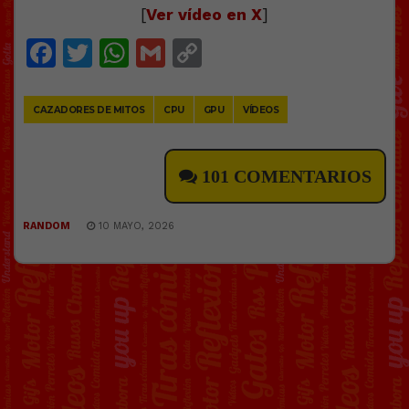
[
Ver vídeo en X
]
Facebook
Twitter
WhatsApp
Gmail
Copy
Link
CAZADORES DE MITOS
CPU
GPU
VÍDEOS
101 COMENTARIOS
RANDOM
10 MAYO, 2026