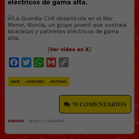
eléctricos de gama alta.
[
Ver vídeo en X
]
Facebook
Twitter
WhatsApp
Gmail
Copy
Link
BICIS
LADRONES
NOTICIAS
70 COMENTARIOS
RANDOM
HACE 2 SEMANAS