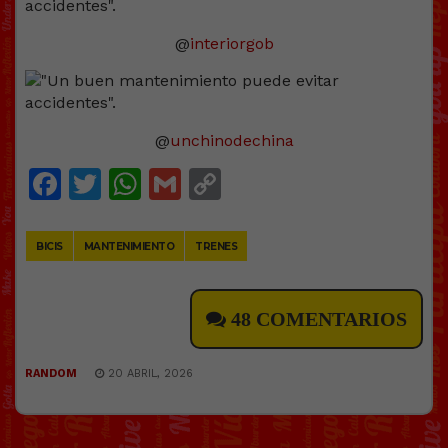
@
interiorgob
@
unchinodechina
Facebook
Twitter
WhatsApp
Gmail
Copy
Link
BICIS
MANTENIMIENTO
TRENES
48 COMENTARIOS
RANDOM
20 ABRIL, 2026