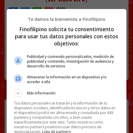
Facebook
Twitter
WhatsApp
Gmail
Copy
Link
Te damos la bienvenida a Finofilipino
Finofilipino solicita tu consentimiento
BICIS
FAIL
GTA
ROCKSTAR
VÍDEOS
para usar tus datos personales con estos
objetivos:
47 COMENTARIOS
Publicidad y contenido personalizados, medición de
publicidad y contenido, investigación de audiencia y
desarrollo de servicios
RANDOM
27 MARZO, 2026
Almacenar la información en un dispositivo y/o
acceder a ella
Más información
Tus datos personales se tratarán y la información de tu
dispositivo (cookies, identificadores únicos y otros datos en
el dispositivo) podrá ser almacenada y consultada por 643
partners y compartida con ellos, o bien usada
específicamente por este sitio. Tanto nosotros como
nuestros partners podemos usar datos precisos de
geolocalización.
Lista de partners
.