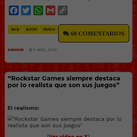
Facebook
Twitter
WhatsApp
Gmail
Copy
Link
BICIS
JAPÓN
VÍDEOS
60 COMENTARIOS
RANDOM
11 ABRIL, 2026
“Rockstar Games siempre destaca
por lo realista que son sus juegos”
El realismo:
[
Ver vídeo en X
]