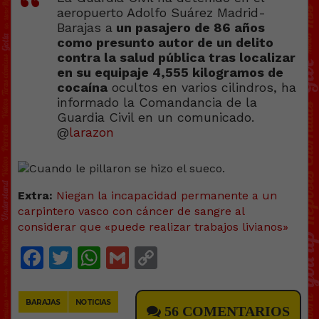
aeropuerto Adolfo Suárez Madrid-
Barajas a
un pasajero de 86 años
como presunto autor de un delito
contra la salud pública tras localizar
en su equipaje 4,555 kilogramos de
cocaína
ocultos en varios cilindros, ha
informado la Comandancia de la
Guardia Civil en un comunicado.
@
larazon
Extra:
Niegan la incapacidad permanente a un
carpintero vasco con cáncer de sangre al
considerar que «puede realizar trabajos livianos»
Facebook
Twitter
WhatsApp
Gmail
Copy
Link
BARAJAS
NOTICIAS
56 COMENTARIOS