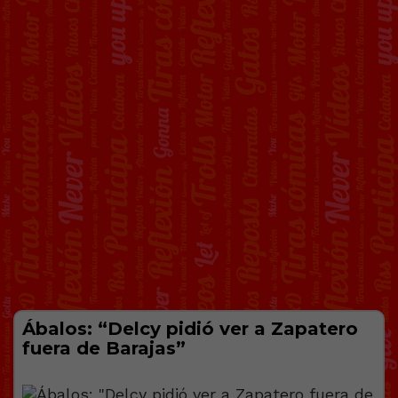
Ábalos: “Delcy pidió ver a Zapatero
fuera de Barajas”