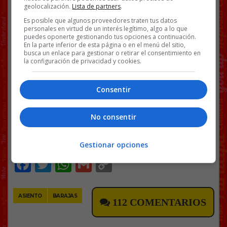
manifiesta escasez de asientos, los ha
geolocalización.
Lista de partners
.
sustituido ahora por unos “apoyaderos”
Es posible que algunos proveedores traten tus datos
donde es imposible sentarse.
personales en virtud de un interés legítimo, algo a lo que
puedes oponerte gestionando tus opciones a continuación.
No sé a qué mente preclara se le ha
En la parte inferior de esta página o en el menú del sitio,
ocurrido esta insensatez, pero atenta
busca un enlace para gestionar o retirar el consentimiento en
la configuración de privacidad y cookies.
contra ofrecer un mínimo de
comodidad a las personas que
esperan, muchos de ellos gente mayor.
Consentir
Es de esperar que rectifiquen.
@
patata49
No consentir
Gestionar opciones
Facebook
Twitter
WhatsApp
Gmail
Copy
Link
ASIENTO
BARAJAS
112 COMENTARIOS