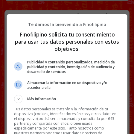
El aeropuerto de Barajas no quiere
que te sientes.
Te damos la bienvenida a Finofilipino
Finofilipino solicita tu consentimiento
para usar tus datos personales con estos
El aeropuerto de Barajas adolece de
objetivos:
una preocupante falta de asientos en
sus terminales. Hay mucha gente que
debe soportar largas horas de espera,
Publicidad y contenido personalizados, medición de
publicidad y contenido, investigación de audiencia y
y hasta ahora resultaba difícil
desarrollo de servicios
encontrar dónde sentarse.
Almacenar la información en un dispositivo y/o
Sin embargo, esto ya ha sido llevado al
acceder a ella
extremo en la sala 10 de llegadas que
corresponde a vuelos internacionales.
Más información
Allí se reúne mucha gente que va a
Tus datos personales se tratarán y la información de tu
esperar a familiares que llegan. Las
dispositivo (cookies, identificadores únicos y otros datos en
esperas con mucha frecuencia superan
el dispositivo) podrá ser almacenada y consultada por 643
una hora. Y, sin embargo, la dirección
partners y compartida con ellos, o bien usada
específicamente por este sitio. Tanto nosotros como
de AENA, no contenta con la
nuestros partners podemos usar datos precisos de