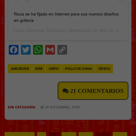
Roca se ha fijado en Internet para sus nuevos diseños
en grifería
A post shared by
Turbocata
(@turbocata) on
Nov 28, 2018 at 3:22am PST
Facebook
Twitter
WhatsApp
Gmail
Copy
Link
ABSURDER
BS18
GRIFO
POLLO DE GOMA
VÍDEOS
21 COMENTARIOS
SIN CATEGORÍA
28 NOVIEMBRE, 2018