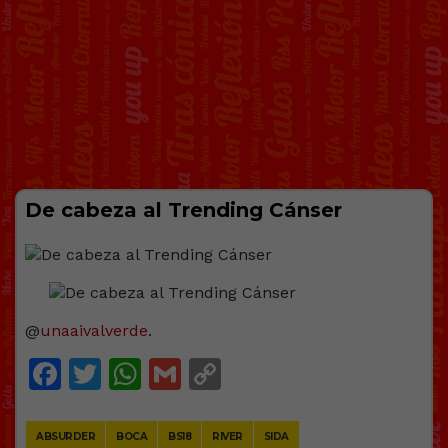
De cabeza al Trending Cánser
@
unaaivalverde
.
Facebook
Twitter
WhatsApp
Gmail
Copy
Link
ABSURDER
BOCA
BS18
RIVER
SIDA