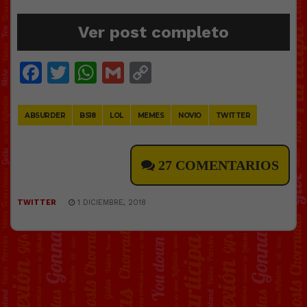
Ver post completo
Facebook
Twitter
WhatsApp
Gmail
Copy
Link
ABSURDER
BS18
LOL
MEMES
NOVIO
TWITTER
27 COMENTARIOS
TWITTER
1 DICIEMBRE, 2018