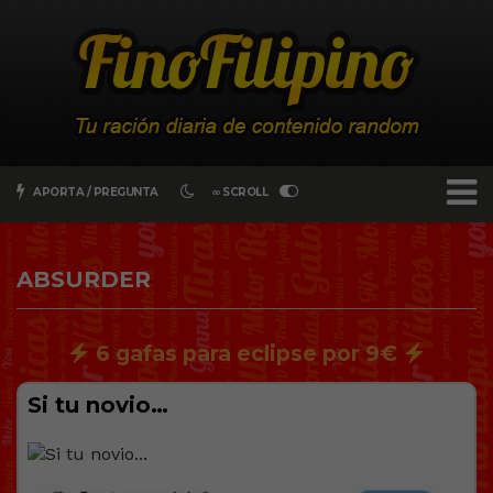
APORTA / PREGUNTA
∞ SCROLL
ABSURDER
6 gafas para eclipse por 9€
Si tu novio…