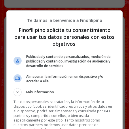
Te damos la bienvenida a Finofilipino
Sidote interestelar
Finofilipino solicita tu consentimiento
para usar tus datos personales con estos
objetivos:
Enviado por
ThugLife
.
Facebook
Twitter
WhatsApp
Gmail
Copy
Publicidad y contenido personalizados, medición de
publicidad y contenido, investigación de audiencia y
Link
desarrollo de servicios
Almacenar la información en un dispositivo y/o
ABSURDER
BS18
LOL
MEMES
SIDA
VIN DIESEL
acceder a ella
VIN ELÉCTRICO
Más información
Tus datos personales se tratarán y la información de tu
3 COMENTARIOS
dispositivo (cookies, identificadores únicos y otros datos en
el dispositivo) podrá ser almacenada y consultada por 643
partners y compartida con ellos, o bien usada
específicamente por este sitio. Tanto nosotros como
ABSURDER
30 NOVIEMBRE, 2018
nuestros partners podemos usar datos precisos de