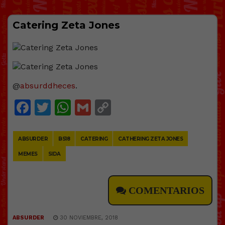
Catering Zeta Jones
@
absurddheces
.
Facebook
Twitter
WhatsApp
Gmail
Copy
Link
ABSURDER
BS18
CATERING
CATHERING ZETA JONES
MEMES
SIDA
COMENTARIOS
ABSURDER
30 NOVIEMBRE, 2018