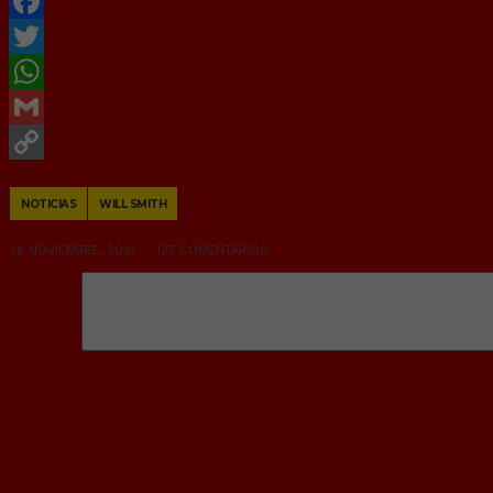
Facebook
Twitter
WhatsApp
Gmail
Copy
NOTICIAS
WILL SMITH
Link
26 NOVIEMBRE, 2021
127 COMENTARIOS