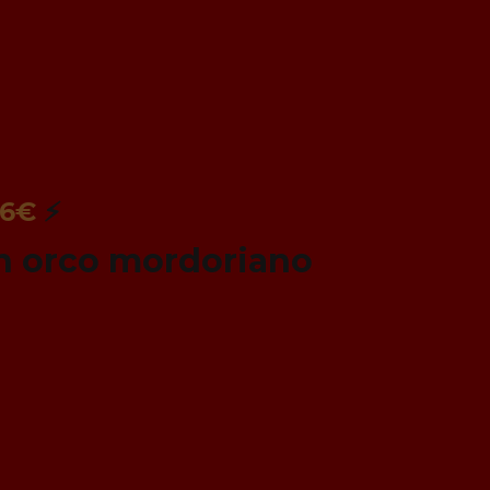
 6€
⚡
un orco mordoriano