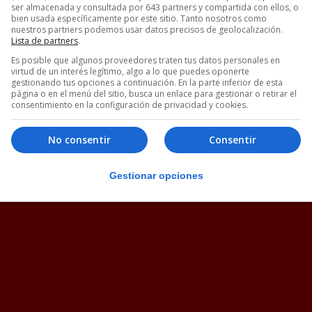
ser almacenada y consultada por 643 partners y compartida con ellos, o
bien usada específicamente por este sitio. Tanto nosotros como
nuestros partners podemos usar datos precisos de geolocalización.
Lista de partners
.
Es posible que algunos proveedores traten tus datos personales en
virtud de un interés legítimo, algo a lo que puedes oponerte
gestionando tus opciones a continuación. En la parte inferior de esta
página o en el menú del sitio, busca un enlace para gestionar o retirar el
consentimiento en la configuración de privacidad y cookies.
No consentir
Consentir
Gestionar opciones