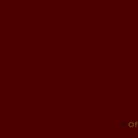
⚡
Of
Mini exhibición militar