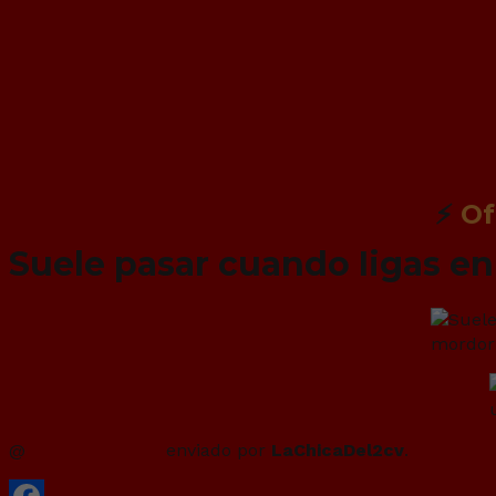
⚡
Of
Suele pasar cuando Iigas e
@
menshealthESP
enviado por
LaChicaDel2cv
.