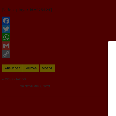
[video_player id=225424]
Facebook
Twitter
WhatsApp
Gmail
Copy
ABSURDER
MILITAR
VÍDEOS
Link
4 COMENTARIOS
RANDOM
26 NOVIEMBRE, 2021