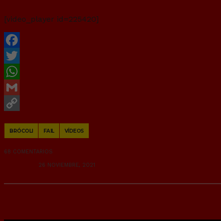
[video_player id=225420]
Facebook
Twitter
WhatsApp
Gmail
Copy
BRÓCOLI
FAIL
VÍDEOS
Link
68 COMENTARIOS
RANDOM
26 NOVIEMBRE, 2021
Irene montero, ministra de iguald