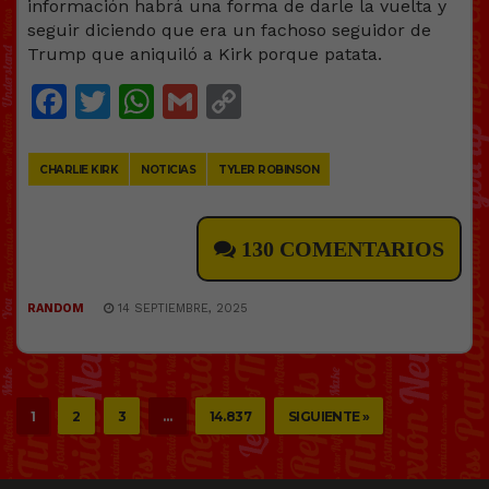
información habrá una forma de darle la vuelta y
seguir diciendo que era un fachoso seguidor de
Trump que aniquiló a Kirk porque patata.
Facebook
Twitter
WhatsApp
Gmail
Copy
Link
CHARLIE KIRK
NOTICIAS
TYLER ROBINSON
130 COMENTARIOS
RANDOM
14 SEPTIEMBRE, 2025
1
2
3
…
14.837
SIGUIENTE »