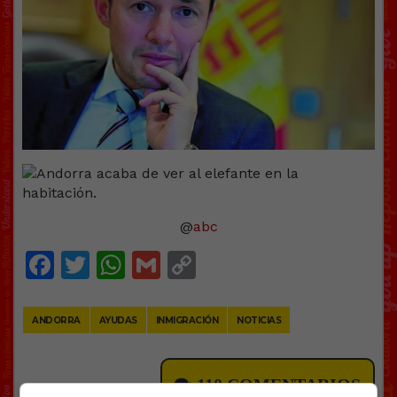
@
abc
Facebook
Twitter
WhatsApp
Gmail
Copy
Link
ANDORRA
AYUDAS
INMIGRACIÓN
NOTICIAS
110 COMENTARIOS