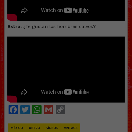
Extra:
¿Te gustan los hombres calvos?
Facebook
Twitter
WhatsApp
Gmail
Copy
Link
MÉXICO
RETRO
VÍDEOS
VINTAGE