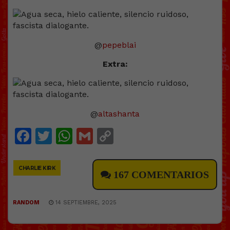
@
pepeblai
Extra:
@
altashanta
Facebook
Twitter
WhatsApp
Gmail
Copy
Link
CHARLIE KIRK
167 COMENTARIOS
RANDOM
14 SEPTIEMBRE, 2025