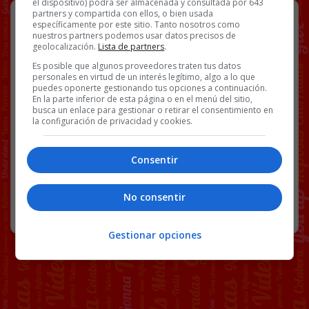
el dispositivo) podrá ser almacenada y consultada por 643
La camiseta adecuada para una
partners y compartida con ellos, o bien usada
específicamente por este sitio. Tanto nosotros como
primera cita.
nuestros partners podemos usar datos precisos de
geolocalización.
Lista de partners
.
Es posible que algunos proveedores traten tus datos
personales en virtud de un interés legítimo, algo a lo que
Aportado por
Hall9000.
puedes oponerte gestionando tus opciones a continuación.
En la parte inferior de esta página o en el menú del sitio,
Facebook
Twitter
WhatsApp
Gmail
Copy
busca un enlace para gestionar o retirar el consentimiento en
la configuración de privacidad y cookies.
Link
Consentir
CHICAS
PINK MOSTER
76 COMENTARIOS
No consentir
RANDOM
2 JUNIO, 2026
Gestionar opciones