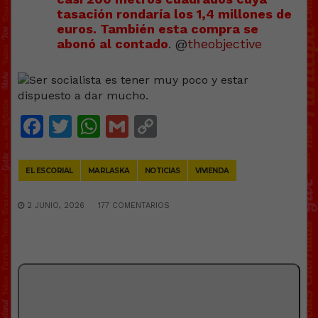
tasación rondaría los 1,4 millones de
euros. También esta compra se
abonó al contado
. @
theobjective
Facebook
Twitter
WhatsApp
Gmail
Copy
Link
EL ESCORIAL
MARLASKA
NOTICIAS
VIVIENDA
2 JUNIO, 2026
177 COMENTARIOS