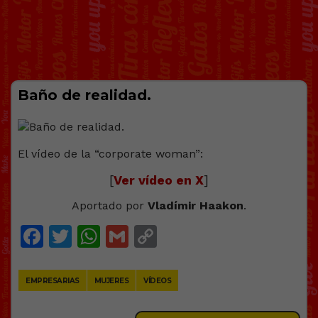
Baño de realidad.
El vídeo de la “corporate woman”:
[
Ver vídeo en X
]
Aportado por
Vladímir Haakon
.
Facebook
Twitter
WhatsApp
Gmail
Copy
Link
EMPRESARIAS
MUJERES
VÍDEOS