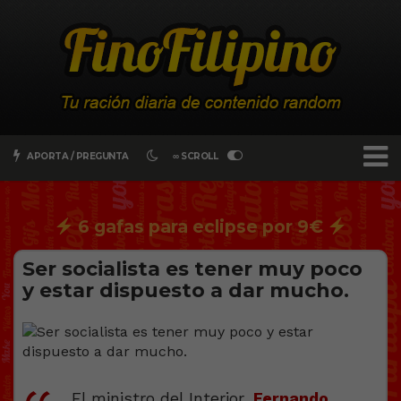
APORTA / PREGUNTA
∞ SCROLL
6 gafas para eclipse por 9€
Ser socialista es tener muy poco
y estar dispuesto a dar mucho.
El ministro del Interior,
Fernando