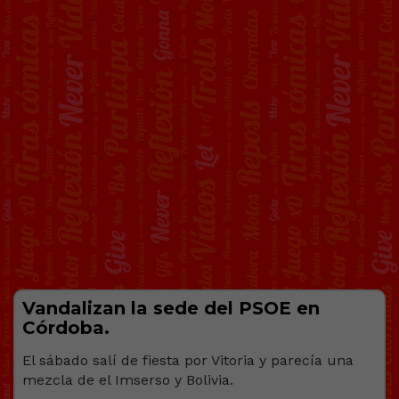
Vandalizan la sede del PSOE en
Córdoba.
El sábado salí de fiesta por Vitoria y parecía una
mezcla de el Imserso y Bolivia.