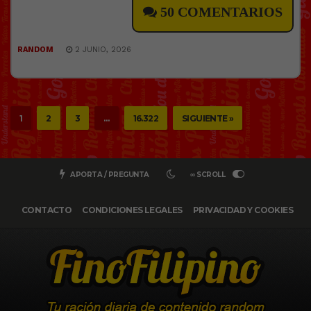
50 COMENTARIOS
RANDOM
2 JUNIO, 2026
1
2
3
…
16.322
SIGUIENTE »
APORTA / PREGUNTA
∞ SCROLL
CONTACTO
CONDICIONES LEGALES
PRIVACIDAD Y COOKIES