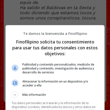
equis de.
Ha salido el Baldovas en la Sexta y
todo diciendo que estamos locos y
somos unos conspiranóicos. locura.
Te dejo el vídeo y el
link
del resumen!
Meo sentao.
@Marc
Te damos la bienvenida a Finofilipino
Finofilipino solicita tu consentimiento
Facebook
Twitter
WhatsApp
Gmail
Copy
para usar tus datos personales con estos
Link
objetivos:
MANDATO
MENTIRAS
PDRO SNCHZ
Publicidad y contenido personalizados, medición de
publicidad y contenido, investigación de audiencia y
desarrollo de servicios
40 COMENTARIOS
Almacenar la información en un dispositivo y/o
acceder a ella
RANDOM
2 JUNIO, 2026
Más información
Tus datos personales se tratarán y la información de tu
dispositivo (cookies, identificadores únicos y otros datos en