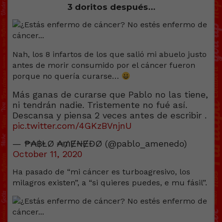
3 doritos después…
Nah, los 8 infartos de los que salió mi abuelo justo
antes de morir consumido por el cáncer fueron
porque no quería curarse…
Más ganas de curarse que Pablo no las tiene,
ni tendrán nadie. Tristemente no fué así.
Descansa y piensa 2 veces antes de escribir .
pic.twitter.com/4GKzBVnjnU
— ₱₳฿ⱠØ ₳₥Ɇ₦ɆĐØ (@pablo_amenedo)
October 11, 2020
Ha pasado de “mi cáncer es turboagresivo, los
milagros existen”, a “si quieres puedes, e mu fásil”.