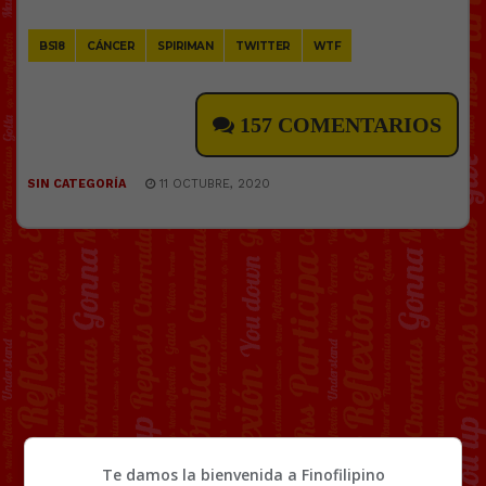
BS18
CÁNCER
SPIRIMAN
TWITTER
WTF
157 COMENTARIOS
SIN CATEGORÍA
11 OCTUBRE, 2020
Te damos la bienvenida a Finofilipino