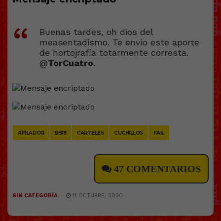
Buenas tardes, oh dios del
measentadismo. Te envío este aporte
de hortojrafia totarmente corresta.
@
TorCuatro
.
AFILADOR
BS18
CARTELES
CUCHILLOS
FAIL
47 COMENTARIOS
SIN CATEGORÍA
11 OCTUBRE, 2020