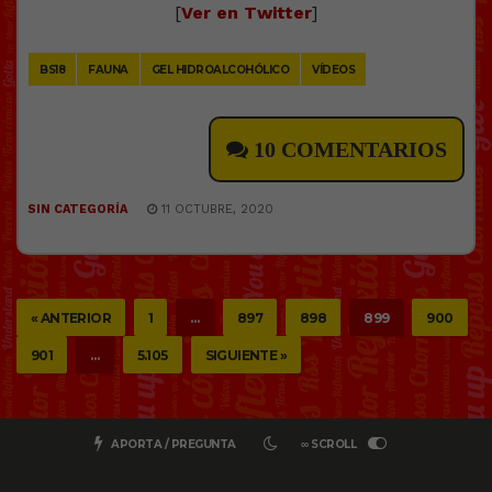
[
Ver en Twitter
]
BS18
FAUNA
GEL HIDROALCOHÓLICO
VÍDEOS
10 COMENTARIOS
SIN CATEGORÍA
11 OCTUBRE, 2020
« ANTERIOR
1
…
897
898
899
900
901
…
5.105
SIGUIENTE »
APORTA / PREGUNTA
∞ SCROLL