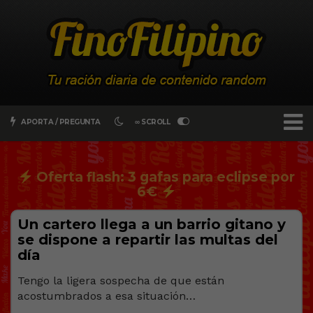
APORTA / PREGUNTA
∞ SCROLL
Oferta flash: 3 gafas para eclipse por
6€
Un cartero llega a un barrio gitano y
se dispone a repartir las multas del
día
Tengo la ligera sospecha de que están
acostumbrados a esa situación…