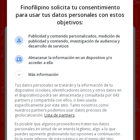
Finofilipino solicita tu consentimiento
para usar tus datos personales con estos
objetivos:
Yo ganando una partida en el Call of
Publicidad y contenido personalizados, medición de
Duty
publicidad y contenido, investigación de audiencia y
desarrollo de servicios
Almacenar la información en un dispositivo y/o
acceder a ella
Ver post completo
Más información
Tus datos personales se tratarán y la información de tu
dispositivo (cookies, identificadores únicos y otros datos en
BS18
MUÑONES
PIERNAS ORTOPÉDICAS
VÍDEOS
el dispositivo) podrá ser almacenada y consultada por 643
partners y compartida con ellos, o bien usada
específicamente por este sitio. Tanto nosotros como
nuestros partners podemos usar datos precisos de
51 COMENTARIOS
geolocalización.
Lista de partners
.
Es posible que algunos proveedores traten tus datos
personales en virtud de un interés legítimo, algo a lo que
SIN CATEGORÍA
11 OCTUBRE, 2020
puedes oponerte gestionando tus opciones a continuación.
En la parte inferior de esta página o en el menú del sitio,