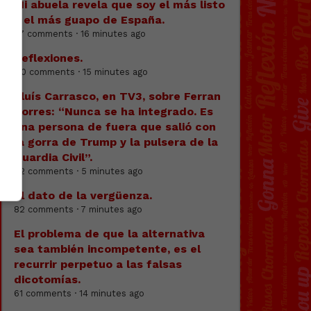
Mi abuela revela que soy el más listo
y el más guapo de España.
47 comments · 16 minutes ago
Reflexiones.
110 comments · 15 minutes ago
Lluís Carrasco, en TV3, sobre Ferran
Torres: “Nunca se ha integrado. Es
una persona de fuera que salió con
la gorra de Trump y la pulsera de la
Guardia Civil”.
82 comments · 5 minutes ago
El dato de la vergüenza.
82 comments · 7 minutes ago
El problema de que la alternativa
sea también incompetente, es el
recurrir perpetuo a las falsas
dicotomías.
61 comments · 14 minutes ago