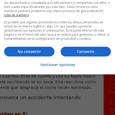
ser almacenada y consultada por 643 partners y compartida con ellos, o
bien usada específicamente por este sitio. Tanto nosotros como
nuestros partners podemos usar datos precisos de geolocalización.
Lista de partners
.
Es posible que algunos proveedores traten tus datos personales en
virtud de un interés legítimo, algo a lo que puedes oponerte
gestionando tus opciones a continuación. En la parte inferior de esta
página o en el menú del sitio, busca un enlace para gestionar o retirar el
a eclipse por 15€
consentimiento en la configuración de privacidad y cookies.
No consentir
Consentir
 ella provoca un accidente
pple Watch.
Gestionar opciones
preguntándole a su padre y a su mejor amigo si
s cuernos. Él se da cuenta y usa su Apple Watch
está escribiendo es su novia. Ella reacciona como
ente que desgracia el coche recién estrenado.
vídeo en X
]