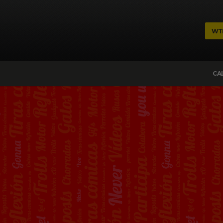
WT
CA