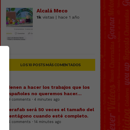
Alcalá Meco
1k
vistas | hace 1 año
LOS 10 POSTS MÁS COMENTADOS
Vienen a hacer los trabajos que los
españoles no queremos hacer…
59 comments · 4 minutes ago
Terafab será 50 veces el tamaño del
Pentágono cuando esté completo.
84 comments · 14 minutes ago