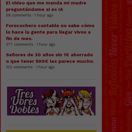
El video que me manda mi madre
preguntándome si es IA
59 comments · 1 hour ago
Forocochero contable no sabe cómo
lo hace la gente para llegar vivos a
fin de mes.
377 comments · 1 hour ago
Señores de 30 años sin 1€ ahorrado
o que tener 500€ les parece mucho.
102 comments · 1 hour ago