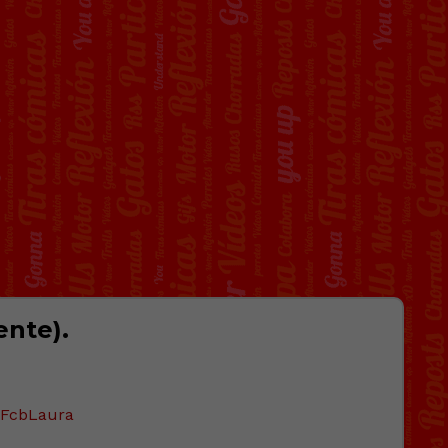
ente).
FcbLaura