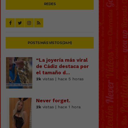
REDES
POSTS MÁS VISTOS (24H)
“La joyería más viral
de Cádiz destaca por
el tamaño d...
2k
vistas | hace 5 horas
Never forget.
2k
vistas | hace 1 hora