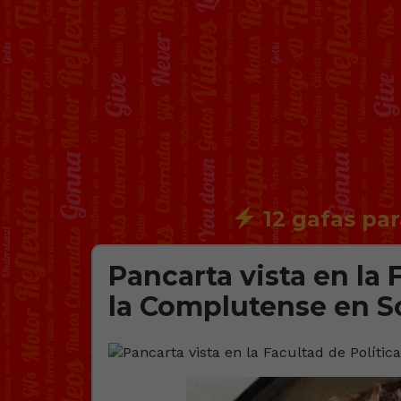
12 gafas par
Pancarta vista en la 
la Complutense en 