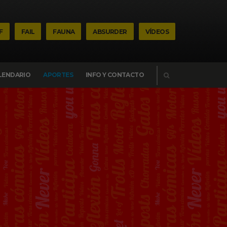
F
FAIL
FAUNA
ABSURDER
VÍDEOS
BUSCAR
LENDARIO
APORTES
INFO Y CONTACTO