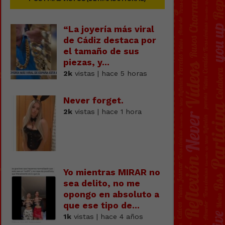
“La joyería más viral
de Cádiz destaca por
el tamaño de sus
piezas, y...
2k
vistas | hace 5 horas
Never forget.
2k
vistas | hace 1 hora
Yo mientras MIRAR no
sea delito, no me
opongo en absoluto a
que ese tipo de...
1k
vistas | hace 4 años