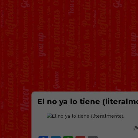
El no ya lo tiene (literalm
@