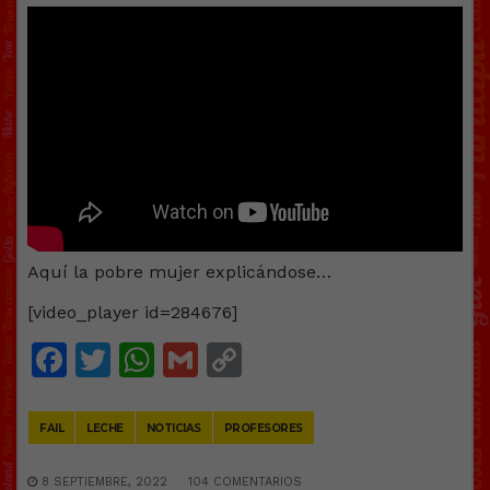
Aquí la pobre mujer explicándose…
[video_player id=284676]
Facebook
Twitter
WhatsApp
Gmail
Copy
Link
FAIL
LECHE
NOTICIAS
PROFESORES
8 SEPTIEMBRE, 2022
104 COMENTARIOS