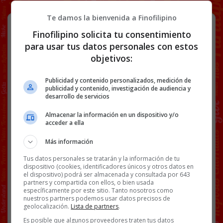
Te damos la bienvenida a Finofilipino
Un forocochero crea una lista de
Finofilipino solicita tu consentimiento
“red flags” en mujeres
para usar tus datos personales con estos
objetivos:
Publicidad y contenido personalizados, medición de
publicidad y contenido, investigación de audiencia y
desarrollo de servicios
Almacenar la información en un dispositivo y/o
acceder a ella
Más información
Tus datos personales se tratarán y la información de tu
dispositivo (cookies, identificadores únicos y otros datos en
el dispositivo) podrá ser almacenada y consultada por 643
partners y compartida con ellos, o bien usada
específicamente por este sitio. Tanto nosotros como
nuestros partners podemos usar datos precisos de
geolocalización.
Lista de partners
.
¿Y qué han hecho las ofendidas?
Pues
Es posible que algunos proveedores traten tus datos