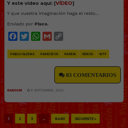
Y este vídeo aquí: [
VÍDEO
]
Y que vuestra imaginación haga el resto…
Enviado por
Pisco.
Facebook
Twitter
WhatsApp
Gmail
Copy
Link
PABLO IGLESIAS
PARECIDOS
PAREJA
VÍDEOS
WTF
83 COMENTARIOS
RANDOM
8 SEPTIEMBRE, 2022
1
2
3
…
8.480
SIGUIENTE »