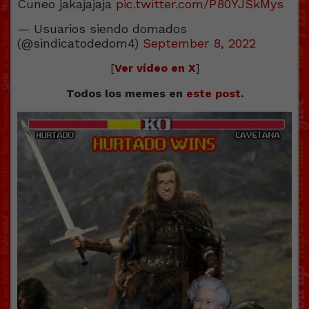
Cuneo jakajajaja
pic.twitter.com/P80YJSkMys
— Usuarios siendo domados
(@sindicatodedom4)
September 8, 2022
[
Ver vídeo en X
]
Todos los memes en
este post
.