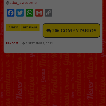
@
alba_awesome
Facebook
Twitter
WhatsApp
Gmail
Copy
Link
PAREJA
RED FLAGS
206 COMENTARIOS
RANDOM
8 SEPTIEMBRE, 2022