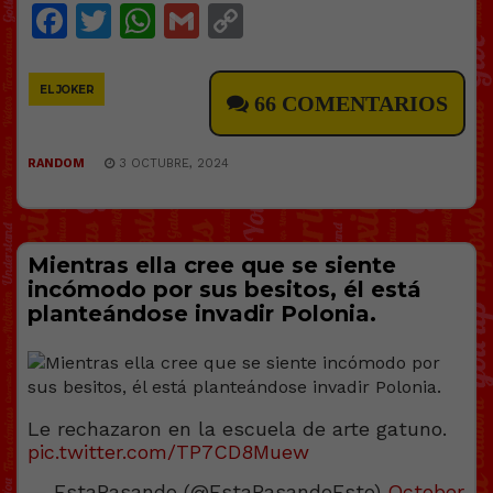
Facebook
Twitter
WhatsApp
Gmail
Copy
Link
EL JOKER
66 COMENTARIOS
RANDOM
3 OCTUBRE, 2024
Mientras ella cree que se siente
incómodo por sus besitos, él está
planteándose invadir Polonia.
Le rechazaron en la escuela de arte gatuno.
pic.twitter.com/TP7CD8Muew
— EstaPasando (@EstaPasandoEsto)
October