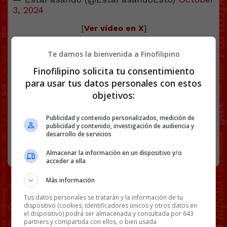
3, 2024
[
Ver vídeo en X
]
Facebook
Twitter
WhatsApp
Gmail
Copy
Te damos la bienvenida a Finofilipino
Link
Finofilipino solicita tu consentimiento
para usar tus datos personales con estos
ANIMALES
GATOS
VÍDEOS
objetivos:
35 COMENTARIOS
Publicidad y contenido personalizados, medición de
publicidad y contenido, investigación de audiencia y
desarrollo de servicios
RANDOM
3 OCTUBRE, 2024
Almacenar la información en un dispositivo y/o
acceder a ella
Más información
Tus datos personales se tratarán y la información de tu
dispositivo (cookies, identificadores únicos y otros datos en
el dispositivo) podrá ser almacenada y consultada por 643
partners y compartida con ellos, o bien usada