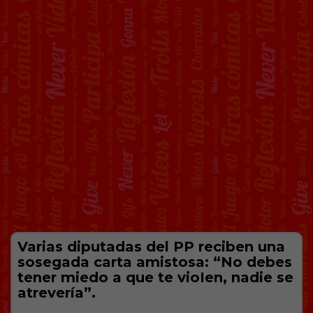
Varias diputadas del PP reciben una
sosegada carta amistosa: “No debes
tener miedo a que te vioIen, nadie se
atrevería”.