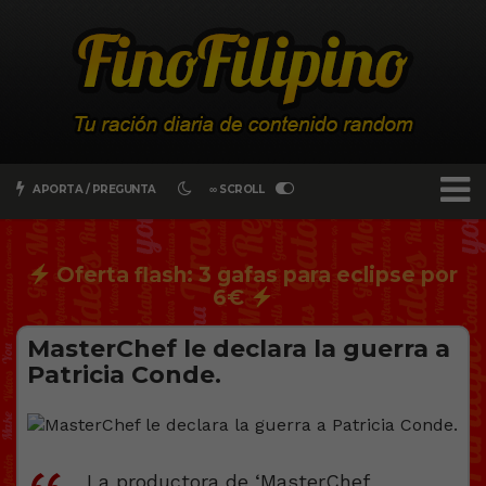
APORTA / PREGUNTA
∞ SCROLL
Oferta flash: 3 gafas para eclipse por
6€
MasterChef le declara la guerra a
Patricia Conde.
La productora de ‘MasterChef