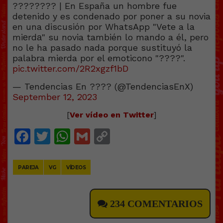
???????? | En España un hombre fue
detenido y es condenado por poner a su novia
en una discusión por WhatsApp "Vete a la
miеrdа" su novia también lo mando a él, pero
no le ha pasado nada porque sustituyó la
palabra mierda por el emoticono "????".
pic.twitter.com/2R2xgzf1bD
— Tendencias En ???? (@TendenciasEnX)
September 12, 2023
[
Ver vídeo en Twitter
]
Facebook
Twitter
WhatsApp
Gmail
Copy
Link
PAREJA
VG
VÍDEOS
234 COMENTARIOS