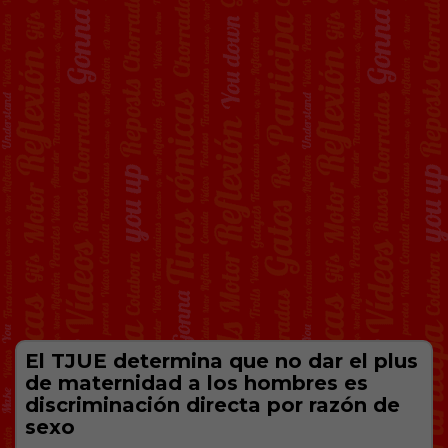
El TJUE determina que no dar el plus
de maternidad a los hombres es
discriminación directa por razón de
sexo