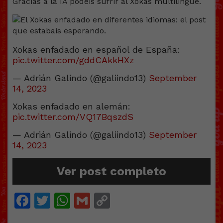
Gracias a la IA podéis sufrir al Xokas multilingüe.
Xokas enfadado en español de España:
pic.twitter.com/gddCAkkHXz
— Adrián Galindo (@galiindo13)
September
14, 2023
Xokas enfadado en alemán:
pic.twitter.com/VQ17BqszdS
— Adrián Galindo (@galiindo13)
September
14, 2023
Ver post completo
Facebook
Twitter
WhatsApp
Gmail
Copy
Link