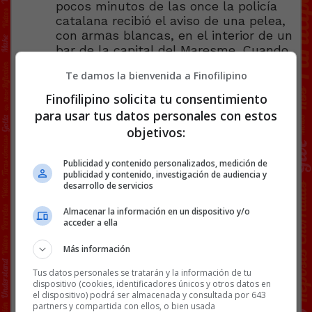
pocos minutos de las once la policía
catalana recibió el aviso de una pelea,
con аrmаs blancas, en el interior de un
bar de la capital del Maresme. Cuando
llegaron pudieron identificar a las
Te damos la bienvenida a Finofilipino
partes y acabar la pelea. Por suerte, a
pesar de la vioIencia del
Finofilipino solicita tu consentimiento
enfrentamiento, nadie terminó herido. A
para usar tus datos personales con estos
estas alturas, según han explicado
objetivos:
fuentes de la policía catalana, nadie ha
presentado denuncia. @
elcaso
Publicidad y contenido personalizados, medición de
publicidad y contenido, investigación de audiencia y
desarrollo de servicios
Almacenar la información en un dispositivo y/o
acceder a ella
Facebook
Twitter
WhatsApp
Gmail
Copy
Link
Más información
Tus datos personales se tratarán y la información de tu
ANSIOLÍTICOS
NOTICIAS
SALUD MENTAL
dispositivo (cookies, identificadores únicos y otros datos en
el dispositivo) podrá ser almacenada y consultada por 643
partners y compartida con ellos, o bien usada