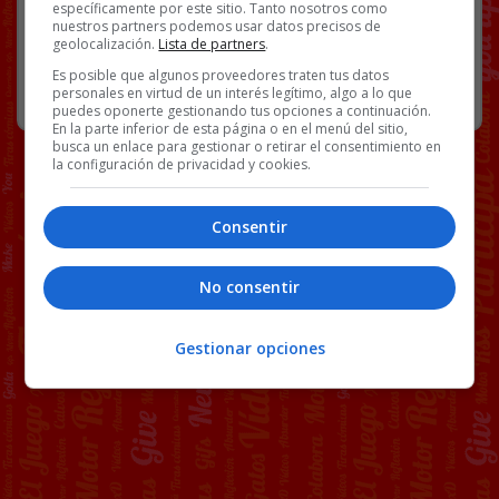
específicamente por este sitio. Tanto nosotros como
140 COMENTARIOS
nuestros partners podemos usar datos precisos de
geolocalización.
Lista de partners
.
Es posible que algunos proveedores traten tus datos
RANDOM
14 SEPTIEMBRE, 2023
personales en virtud de un interés legítimo, algo a lo que
puedes oponerte gestionando tus opciones a continuación.
En la parte inferior de esta página o en el menú del sitio,
busca un enlace para gestionar o retirar el consentimiento en
la configuración de privacidad y cookies.
Consentir
No consentir
Gestionar opciones