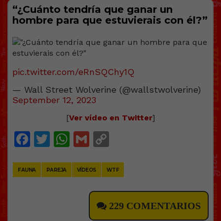
“¿Cuánto tendría que ganar un
hombre para que estuvierais con él?”
pic.twitter.com/eRnSQChy1Q
— Wall Street Wolverine (@wallstwolverine)
September 12, 2023
[
Ver vídeo en Twitter
]
Facebook
Twitter
WhatsApp
Gmail
Copy
Link
FAUNA
PAREJA
VÍDEOS
WTF
229 COMENTARIOS