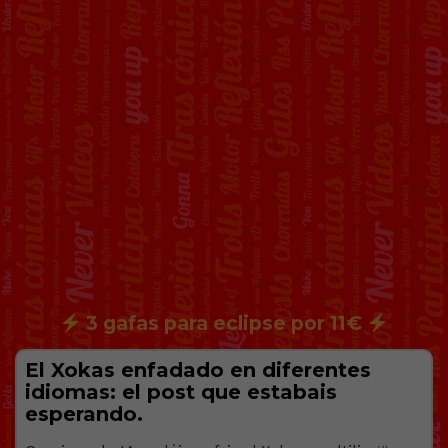
3 gafas para eclipse por 11€
El Xokas enfadado en diferentes
idiomas: el post que estabais
esperando.