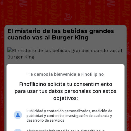
El misterio de las bebidas grandes
cuando vas al Burger King
Pero haces menos viajes…
Te damos la bienvenida a Finofilipino
Finofilipino solicita tu consentimiento
para usar tus datos personales con estos
@
yatedigoyoque
objetivos:
Facebook
Twitter
WhatsApp
Gmail
Copy
Publicidad y contenido personalizados, medición de
Link
publicidad y contenido, investigación de audiencia y
desarrollo de servicios
BEBIDA
BURGER KING
GRANDE
TWITTER