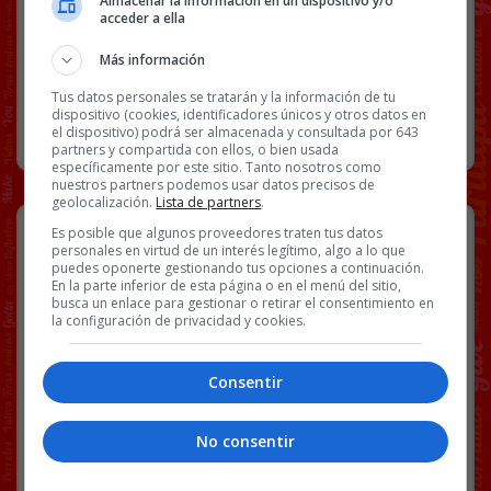
Almacenar la información en un dispositivo y/o
acceder a ella
Más información
151 COMENTARIOS
Tus datos personales se tratarán y la información de tu
dispositivo (cookies, identificadores únicos y otros datos en
RANDOM
10 ENERO, 2022
el dispositivo) podrá ser almacenada y consultada por 643
partners y compartida con ellos, o bien usada
específicamente por este sitio. Tanto nosotros como
nuestros partners podemos usar datos precisos de
geolocalización.
Lista de partners
.
“Si yo me quemo, vosotros también”
Es posible que algunos proveedores traten tus datos
personales en virtud de un interés legítimo, algo a lo que
Una demostración práctica de cómo NO hay que
puedes oponerte gestionando tus opciones a continuación.
En la parte inferior de esta página o en el menú del sitio,
hacer fuego.
busca un enlace para gestionar o retirar el consentimiento en
la configuración de privacidad y cookies.
[video_player id=234592]
Enviado por
Rubén
.
Consentir
Facebook
Twitter
WhatsApp
Gmail
Copy
No consentir
Link
FAIL
FUEGO
VÍDEOS