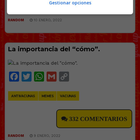
76 COMENTARIOS
Gestionar opciones
RANDOM
10 ENERO, 2022
La importancia del “cómo”.
Facebook
Twitter
WhatsApp
Gmail
Copy
Link
ANTIVACUNAS
MEMES
VACUNAS
332 COMENTARIOS
RANDOM
9 ENERO, 2022