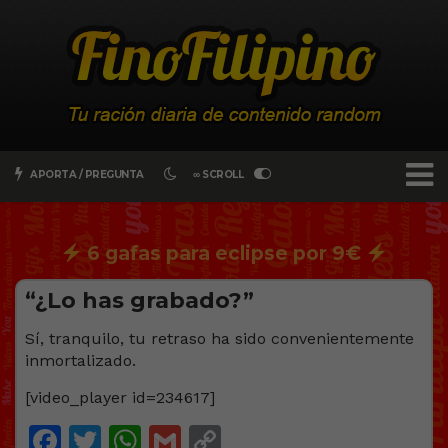
APORTA / PREGUNTA
∞ SCROLL
6 gafas para eclipse por 9€
“¿Lo has grabado?”
Sí, tranquilo, tu retraso ha sido convenientemente
inmortalizado.
[video_player id=234617]
Facebook
Twitter
WhatsApp
Gmail
Copy