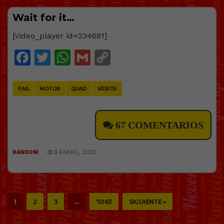
Wait for it…
[video_player id=234681]
Facebook
Twitter
WhatsApp
Gmail
Copy
Link
FAIL
MOTOR
QUAD
VÍDEOS
67 COMENTARIOS
RANDOM
9 ENERO, 2022
1
2
3
…
7.063
SIGUIENTE »