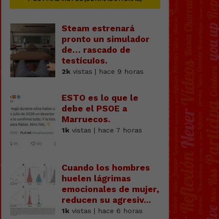
Steam estrenará
pronto un simulador
de… rascado de
testícuIos.
2k
vistas | hace 9 horas
ESTO es lo que le
debe el PSOE a
Marruecos.
1k
vistas | hace 7 horas
Cuando los hombres
huelen lágrimas
emocionales de mujer,
reducen su agresiv...
1k
vistas | hace 6 horas