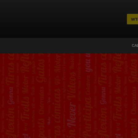
WT
CA