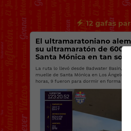
12 gafas par
El ultramaratoniano ale
su ultramaratón de 600 
Santa Mónica en tan solo 
La ruta lo llevó desde Badwater Basin, el
muelle de Santa Mónica en Los Ángeles, c
horas, 9 fueron para dormir en forma de ‘s