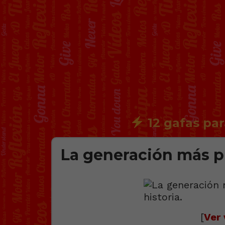
12 gafas par
La generación más pr
[
Ver 