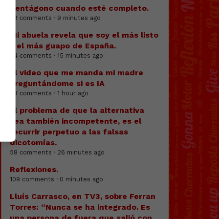
Pentágono cuando esté completo.
79 comments · 9 minutes ago
Mi abuela revela que soy el más listo
y el más guapo de España.
44 comments · 15 minutes ago
El video que me manda mi madre
preguntándome si es IA
59 comments · 1 hour ago
El problema de que la alternativa
sea también incompetente, es el
recurrir perpetuo a las falsas
dicotomías.
58 comments · 26 minutes ago
Reflexiones.
109 comments · 0 minutes ago
Lluís Carrasco, en TV3, sobre Ferran
Torres: “Nunca se ha integrado. Es
una persona de fuera que salió con