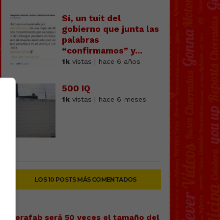
Sí, un tuit del
gobierno que junta las
palabras
“confirmamos” y...
1k
vistas | hace 6 años
500 IQ
1k
vistas | hace 6 meses
LOS 10 POSTS MÁS COMENTADOS
Terafab será 50 veces el tamaño del