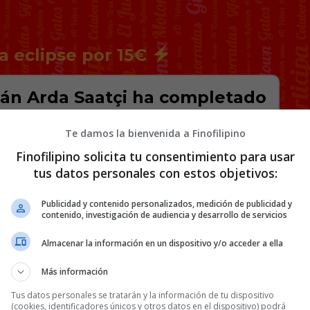
a eclipse por 15€
mán Arda Saatçi ha completado
km desde Death Valley hasta
123 horas.
Te damos la bienvenida a Finofilipino
Finofilipino solicita tu consentimiento para usar
 punto más bajo de Estados Unidos, hasta el
tus datos personales con estos objetivos:
on transmisión en vivo constante. De esas 123
iestas energéticas’.
Publicidad y contenido personalizados, medición de publicidad y
contenido, investigación de audiencia y desarrollo de servicios
Almacenar la información en un dispositivo y/o acceder a ella
Más información
Tus datos personales se tratarán y la información de tu dispositivo
(cookies, identificadores únicos y otros datos en el dispositivo) podrá