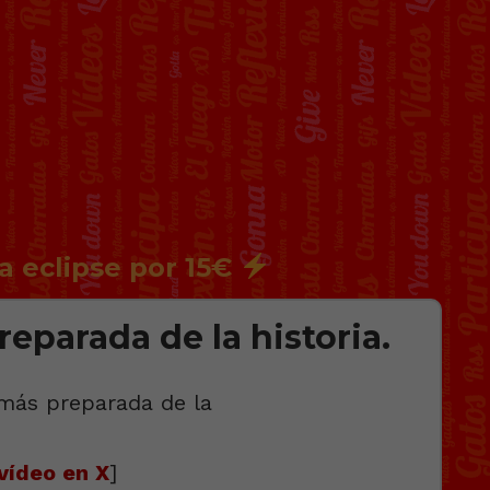
a eclipse por 15€
eparada de la historia.
vídeo en X
]