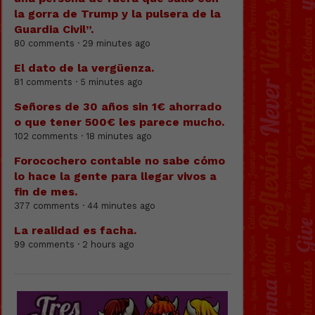
la gorra de Trump y la pulsera de la
Guardia Civil”.
80 comments · 29 minutes ago
El dato de la vergüenza.
81 comments · 5 minutes ago
Señores de 30 años sin 1€ ahorrado
o que tener 500€ les parece mucho.
102 comments · 18 minutes ago
Forocochero contable no sabe cómo
lo hace la gente para llegar vivos a
fin de mes.
377 comments · 44 minutes ago
La realidad es facha.
99 comments · 2 hours ago