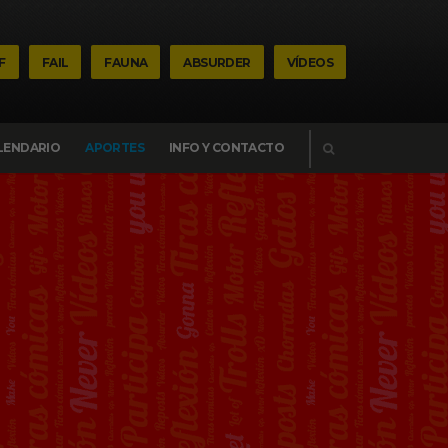
F
FAIL
FAUNA
ABSURDER
VÍDEOS
BUSCAR
LENDARIO
APORTES
INFO Y CONTACTO