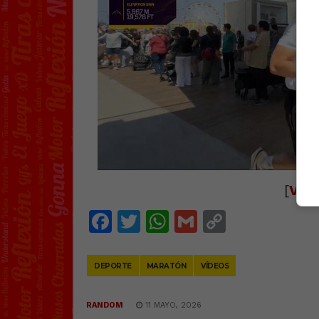
[
Ver 
Facebook
Twitter
WhatsApp
Gmail
Copy
Link
DEPORTE
MARATÓN
VÍDEOS
RANDOM
11 MAYO, 2026